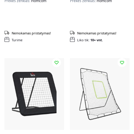
Prekės ženklas:
Homcom
Prekės ženklas:
Homcom
Nemokamas pristatymas!
Nemokamas pristatymas!
Turime
Liko tik:
10+ vnt.