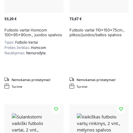
53,20
€
73,67
€
Futbolo vartai Homcom
Futbolo vartai 110x150x75cm.,
100x95x90cm., juodos spalvos
pilkos/juodos/baltos spalvos
Tipas:
Futbolo Vartai
Prekės ženklas:
Homcom
Naudojimas:
Nenurodyta
Nemokamas pristatymas!
Nemokamas pristatymas!
Turime
Turime