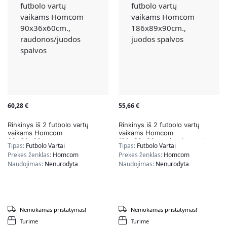
60,28
€
55,66
€
Rinkinys iš 2 futbolo vartų
Rinkinys iš 2 futbolo vartų
vaikams Homcom
vaikams Homcom
90x36x60cm.,
186x89x90cm., juodos spalvos
Tipas:
Futbolo Vartai
Tipas:
Futbolo Vartai
raudonos/juodos spalvos
Prekės ženklas:
Homcom
Prekės ženklas:
Homcom
Naudojimas:
Nenurodyta
Naudojimas:
Nenurodyta
Nemokamas pristatymas!
Nemokamas pristatymas!
Turime
Turime