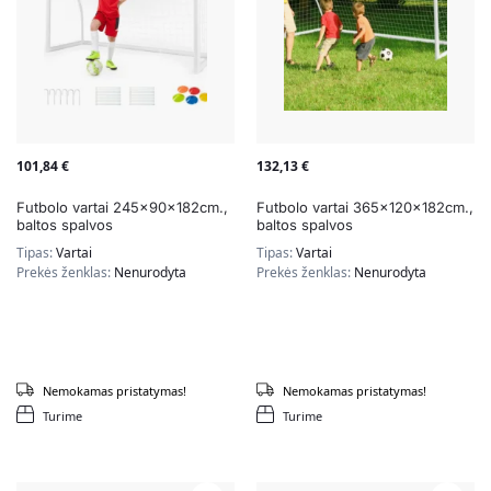
101,84
€
132,13
€
Futbolo vartai 245x90x182cm.,
Futbolo vartai 365x120x182cm.,
baltos spalvos
baltos spalvos
Tipas:
Vartai
Tipas:
Vartai
Prekės ženklas:
Nenurodyta
Prekės ženklas:
Nenurodyta
Nemokamas pristatymas!
Nemokamas pristatymas!
Turime
Turime