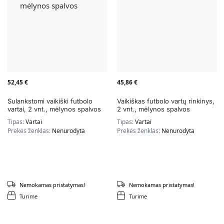
52,45
€
45,86
€
Sulankstomi vaikiški futbolo
Vaikiškas futbolo vartų rinkinys,
vartai, 2 vnt., mėlynos spalvos
2 vnt., mėlynos spalvos
Tipas:
Vartai
Tipas:
Vartai
Prekės ženklas:
Nenurodyta
Prekės ženklas:
Nenurodyta
Nemokamas pristatymas!
Nemokamas pristatymas!
Turime
Turime