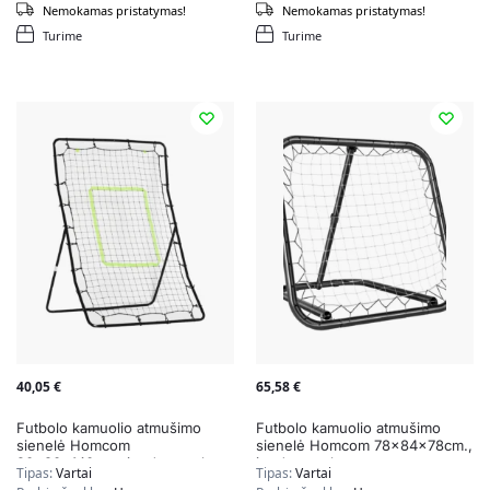
Nemokamas pristatymas!
Nemokamas pristatymas!
Turime
Turime
40,05
€
65,58
€
Futbolo kamuolio atmušimo
Futbolo kamuolio atmušimo
sienelė Homcom
sienelė Homcom 78x84x78cm.,
90x80x140cm., juodos spalvos
juodos spalvos
Tipas:
Vartai
Tipas:
Vartai