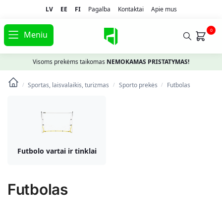
LV
EE
FI
Pagalba
Kontaktai
Apie mus
0
Meniu
Visoms prekėms taikomas
NEMOKAMAS PRISTATYMAS!
Sportas, laisvalaikis, turizmas
Spоrto prekės
Futbolas
/
/
/
Futbolo vartai ir tinklai
Futbolas