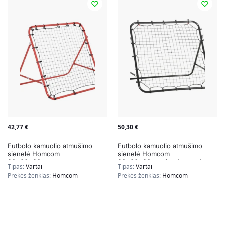
42,77
€
50,30
€
Futbolo kamuolio atmušimo
Futbolo kamuolio atmušimo
sienelė Homcom
sienelė Homcom
96x80x96cm.,
96x80x96cm., juodos spalvos
Tipas:
Vartai
Tipas:
Vartai
raudonos/juodos spalvos
Prekės ženklas:
Homcom
Prekės ženklas:
Homcom