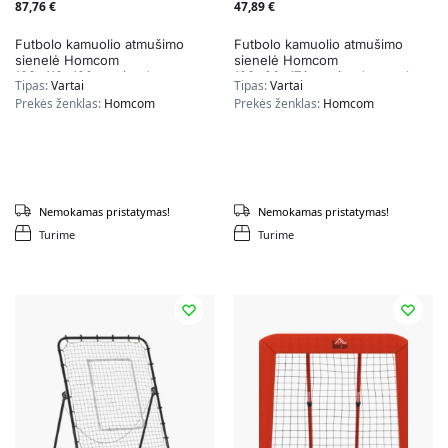
87,76
€
47,89
€
Futbolo kamuolio atmušimo
Futbolo kamuolio atmušimo
sienelė Homcom
sienelė Homcom
128x118x120cm., juodos
123x90x174cm., juodos spalvos
Tipas:
Vartai
Tipas:
Vartai
spalvos
Prekės ženklas:
Homcom
Prekės ženklas:
Homcom
Nemokamas pristatymas!
Nemokamas pristatymas!
Turime
Turime