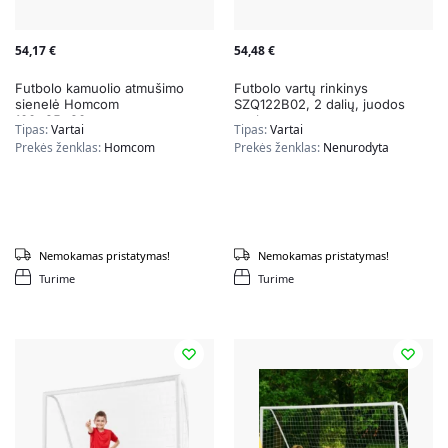
54,17
€
54,48
€
Futbolo kamuolio atmušimo
Futbolo vartų rinkinys
sienelė Homcom
SZQ122B02, 2 dalių, juodos
100x95x90cm.,
spalvos
Tipas:
Vartai
Tipas:
Vartai
mėlynos/juodos spalvos
Prekės ženklas:
Homcom
Prekės ženklas:
Nenurodyta
Nemokamas pristatymas!
Nemokamas pristatymas!
Turime
Turime