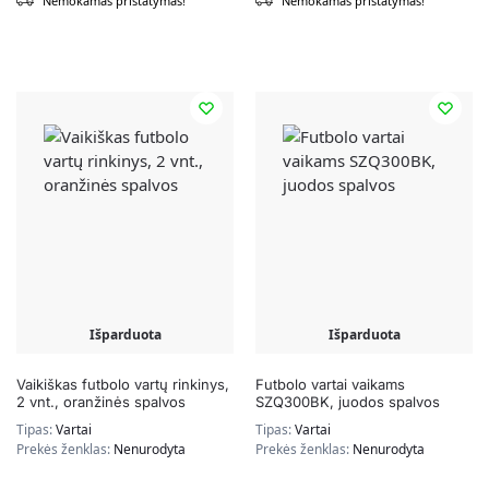
Nemokamas pristatymas!
Nemokamas pristatymas!
Išparduota
Išparduota
Vaikiškas futbolo vartų rinkinys,
Futbolo vartai vaikams
2 vnt., oranžinės spalvos
SZQ300BK, juodos spalvos
Tipas:
Vartai
Tipas:
Vartai
Prekės ženklas:
Nenurodyta
Prekės ženklas:
Nenurodyta