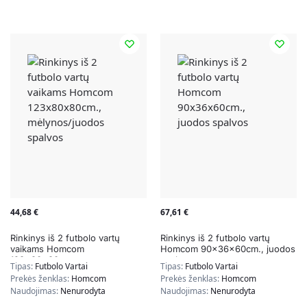
44,68
€
67,61
€
Rinkinys iš 2 futbolo vartų
Rinkinys iš 2 futbolo vartų
vaikams Homcom
Homcom 90x36x60cm., juodos
123x80x80cm.,
spalvos
Tipas:
Futbolo Vartai
Tipas:
Futbolo Vartai
mėlynos/juodos spalvos
Prekės ženklas:
Homcom
Prekės ženklas:
Homcom
Naudojimas:
Nenurodyta
Naudojimas:
Nenurodyta