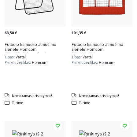
63,50
€
101,35
€
Futbolo kamuolio atmušimo
Futbolo kamuolio atmušimo
sienelė Homcom
sienelė Homcom
123x177x183cm., juodos
118x108x120cm.,
Tipas:
Vartai
Tipas:
Vartai
spalvos
raudonos/juodos spalvos
Prekės ženklas:
Homcom
Prekės ženklas:
Homcom
Nemokamas pristatymas!
Nemokamas pristatymas!
Turime
Turime