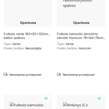
Išparduota
Išparduota
Futbolo vartai 183x82x120cm.,
Futbolo kamuolio atmušimo
baltos spalvos
sienelė Homcom 78x84x78cm.,
raudonos/juodos spalvos
Tipas:
Vartai
Tipas:
Vartai
Prekės ženklas:
Nenurodyta
Prekės ženklas:
Homcom
Nemokamas pristatymas!
Nemokamas pristatymas!