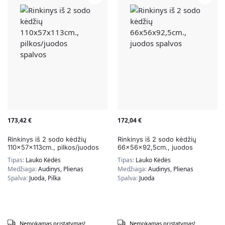
173,42
€
172,04
€
Rinkinys iš 2 sodo kėdžių
Rinkinys iš 2 sodo kėdžių
110x57x113cm., pilkos/juodos
66x56x92,5cm., juodos
spalvos
spalvos
Tipas:
Lauko Kėdės
Tipas:
Lauko Kėdės
Medžiaga:
Audinys, Plienas
Medžiaga:
Audinys, Plienas
Spalva:
Juoda, Pilka
Spalva:
Juoda
Nemokamas pristatymas!
Nemokamas pristatymas!