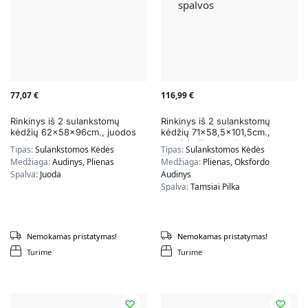
77,07
€
116,99
€
Rinkinys iš 2 sulankstomų
Rinkinys iš 2 sulankstomų
kėdžių 62x58x96cm., juodos
kėdžių 71×58,5×101,5cm.,
spalvos
tamsiai pilkos spalvos
Tipas:
Sulankstomos Kėdės
Tipas:
Sulankstomos Kėdės
Medžiaga:
Audinys, Plienas
Medžiaga:
Plienas, Oksfordo
Spalva:
Juoda
Audinys
Spalva:
Tamsiai Pilka
Nemokamas pristatymas!
Nemokamas pristatymas!
Turime
Turime