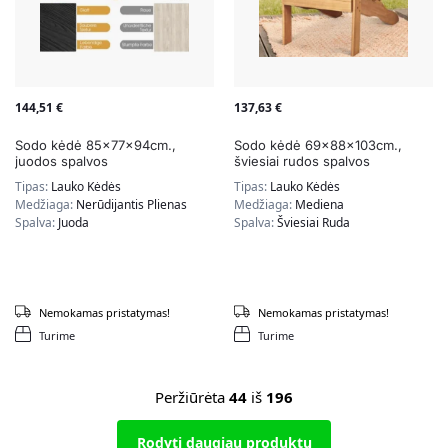
144,51
€
137,63
€
Sodo kėdė 85x77x94cm.,
Sodo kėdė 69x88x103cm.,
juodos spalvos
šviesiai rudos spalvos
Tipas:
Lauko Kėdės
Tipas:
Lauko Kėdės
Medžiaga:
Nerūdijantis Plienas
Medžiaga:
Mediena
Spalva:
Juoda
Spalva:
Šviesiai Ruda
Nemokamas pristatymas!
Nemokamas pristatymas!
Turime
Turime
Peržiūrėta
44
iš
196
Rodyti daugiau produktų