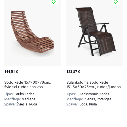
144,51
€
123,87
€
Sodo kėdė 157x60x76cm.,
Sulankstoma sodo kėdė
šviesiai rudos spalvos
151,5x59x75cm., rudos/juodos
spalvos
Tipas:
Lauko Kėdės
Tipas:
Sulankstomos Kėdės
Medžiaga:
Mediena
Medžiaga:
Plienas, Rotangas
Spalva:
Šviesiai Ruda
Spalva:
Juoda, Ruda