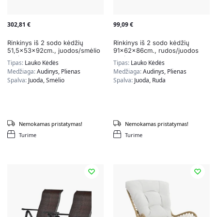
302,81
€
99,09
€
Rinkinys iš 2 sodo kėdžių
Rinkinys iš 2 sodo kėdžių
51,5x53x92cm., juodos/smėlio
91x62x86cm., rudos/juodos
spalvos
spalvos
Tipas:
Lauko Kėdės
Tipas:
Lauko Kėdės
Medžiaga:
Audinys, Plienas
Medžiaga:
Audinys, Plienas
Spalva:
Juoda, Smėlio
Spalva:
Juoda, Ruda
Nemokamas pristatymas!
Nemokamas pristatymas!
Turime
Turime