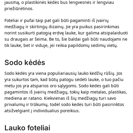
jausmą, o plastikinės kėdės bus lengvesnės ir lengviau
priežiūrėtinos.
Foteliai ir pufai taip pat gali būti pagaminti iš įvairių
medžiagų ir skirtingų dizainų. Jie yra puikus pasirinkimas
norint susikurti patogią erdvę lauke, kur galima atsipalaiduoti
su draugais ar šeima. Be to, šie baldai gali būti naudojami ne
tik lauke, bet ir viduje, jei reikia papildomų sėdimų vietų.
Sodo kėdės
Sodo kėdės yra viena populiariausių lauko kėdžių rūšių. Jos
yra sukurtos tam, kad būtų patogu sėdėti lauke, o tuo pačiu
metu jos yra atsparios oro sąlygoms. Sodo kėdės gali būti
pagamintos iš įvairių medžiagų, tokių kaip metalas, plastikas,
mediena ar ratano. Kiekvienas iš šių medžiagų turi savo
privalumų ir trūkumų, todėl sodo kėdės turi būti pasirinktos
atsižvelgiant į individualius poreikius.
Lauko foteliai