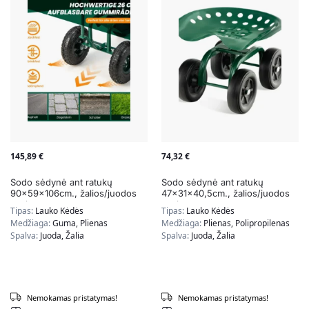
145,89
€
74,32
€
Sodo sėdynė ant ratukų
Sodo sėdynė ant ratukų
90x59x106cm., žalios/juodos
47x31x40,5cm., žalios/juodos
spalvos
spalvos
Tipas:
Lauko Kėdės
Tipas:
Lauko Kėdės
Medžiaga:
Guma, Plienas
Medžiaga:
Plienas, Polipropilenas
Spalva:
Juoda, Žalia
Spalva:
Juoda, Žalia
Nemokamas pristatymas!
Nemokamas pristatymas!