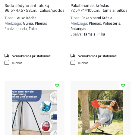
Sodo sėdynė ant ratukų
Pakabinamas krėslas
96,5×47,5x53cm., žalios/juodos
77,5x74x105cm., tamsiai pilkos
spalvos
spalvos
Tipas:
Lauko Kėdės
Tipas:
Pakabinami Krėslai
Medžiaga:
Guma, Plienas
Medžiaga:
Plienas, Poliesteris,
Spalva:
Juoda, Žalia
Rotangas
Spalva:
Tamsiai Pilka
Nemokamas pristatymas!
Nemokamas pristatymas!
Turime
Turime