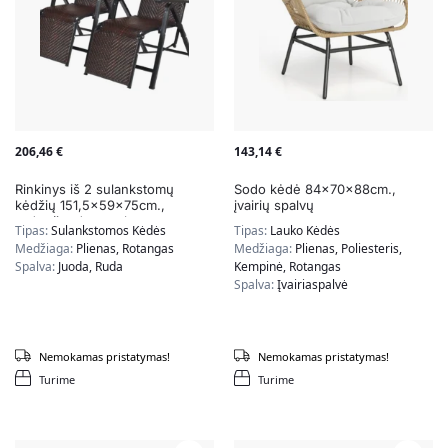
206,46
€
143,14
€
Rinkinys iš 2 sulankstomų
Sodo kėdė 84x70x88cm.,
kėdžių 151,5x59x75cm.,
įvairių spalvų
rudos/juodos spalvos
Tipas:
Sulankstomos Kėdės
Tipas:
Lauko Kėdės
Medžiaga:
Plienas, Rotangas
Medžiaga:
Plienas, Poliesteris,
Spalva:
Juoda, Ruda
Kempinė, Rotangas
Spalva:
Įvairiaspalvė
Nemokamas pristatymas!
Nemokamas pristatymas!
Turime
Turime