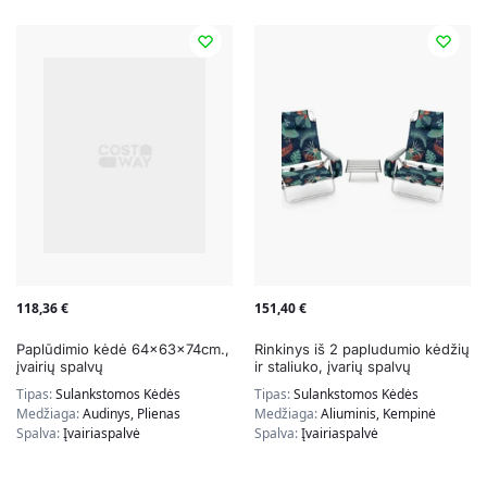
118,36
€
151,40
€
Paplūdimio kėdė 64x63x74cm.,
Rinkinys iš 2 papludumio kėdžių
įvairių spalvų
ir staliuko, įvarių spalvų
Tipas:
Sulankstomos Kėdės
Tipas:
Sulankstomos Kėdės
Medžiaga:
Audinys, Plienas
Medžiaga:
Aliuminis, Kempinė
Spalva:
Įvairiaspalvė
Spalva:
Įvairiaspalvė