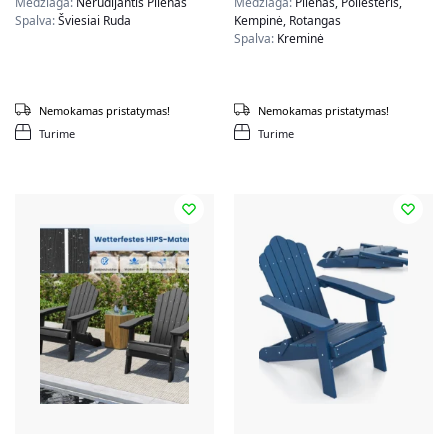
Medžiaga:
Nerūdijantis Plienas
Medžiaga:
Plienas, Poliesteris,
Spalva:
Šviesiai Ruda
Kempinė, Rotangas
Spalva:
Kreminė
Nemokamas pristatymas!
Nemokamas pristatymas!
Turime
Turime