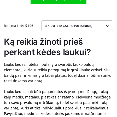
Rodoma 1–44 iš 196
Ką reikia žinoti prieš
perkant kėdes laukui?
Lauko kėdės, foteliai, pufai yra svarbūs lauko baldų
elementai, kurie suteikia patogumą ir grožį lauko erdvei. Šių
baldų pasirinkimas yra labai platus, todėl dažnai būna sunku
rasti tinkamą variantą.
Lauko kėdės gali būti pagamintos iš įvairių medžiagų, tokių
kaip medis, metalas, plastikas ar ratano. Kiekviena medžiaga
turi savo privalumų ir trūkumų, todėl svarbu pasirinkti tokį
variantą, kuris atitiks individualius poreikius ir reikalavimus.
Pavyzdžiui, medinės kėdės suteiks jaukumo ir natūralumo