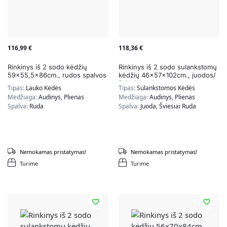
116,99
€
118,36
€
Rinkinys iš 2 sodo kėdžių
Rinkinys iš 2 sodo sulankstomų
59×55,5x86cm., rudos spalvos
kėdžių 46x57x102cm., juodos/
šviesiai rudos spalvos
Tipas:
Lauko Kėdės
Tipas:
Sulankstomos Kėdės
Medžiaga:
Audinys, Plienas
Medžiaga:
Audinys, Plienas
Spalva:
Ruda
Spalva:
Juoda, Šviesiai Ruda
Nemokamas pristatymas!
Nemokamas pristatymas!
Turime
Turime