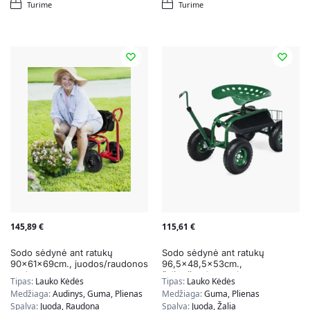
Turime
Turime
145,89
€
115,61
€
Sodo sėdynė ant ratukų
Sodo sėdynė ant ratukų
90x61x69cm., juodos/raudonos
96,5×48,5x53cm.,
spalvos
žalios/juodos spalvos
Tipas:
Lauko Kėdės
Tipas:
Lauko Kėdės
Medžiaga:
Audinys, Guma, Plienas
Medžiaga:
Guma, Plienas
Spalva:
Juoda, Raudona
Spalva:
Juoda, Žalia