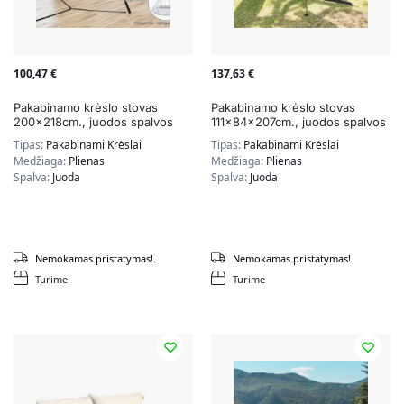
100,47
€
137,63
€
Pakabinamo krėslo stovas
Pakabinamo krėslo stovas
200x218cm., juodos spalvos
111x84x207cm., juodos spalvos
Tipas:
Pakabinami Krėslai
Tipas:
Pakabinami Krėslai
Medžiaga:
Plienas
Medžiaga:
Plienas
Spalva:
Juoda
Spalva:
Juoda
Nemokamas pristatymas!
Nemokamas pristatymas!
Turime
Turime