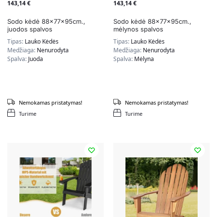
143,14
€
143,14
€
Sodo kėdė 88x77x95cm.,
Sodo kėdė 88x77x95cm.,
juodos spalvos
mėlynos spalvos
Tipas:
Lauko Kėdės
Tipas:
Lauko Kėdės
Medžiaga:
Nenurodyta
Medžiaga:
Nenurodyta
Spalva:
Juoda
Spalva:
Mėlyna
Nemokamas pristatymas!
Nemokamas pristatymas!
Turime
Turime