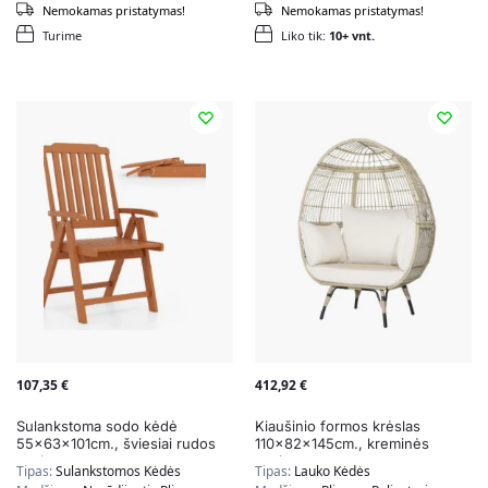
Nemokamas pristatymas!
Nemokamas pristatymas!
Turime
Liko tik:
10+ vnt.
107,35
€
412,92
€
Sulankstoma sodo kėdė
Kiaušinio formos krėslas
55x63x101cm., šviesiai rudos
110x82x145cm., kreminės
spalvos
spalvos
Tipas:
Sulankstomos Kėdės
Tipas:
Lauko Kėdės