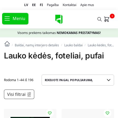
LV
EE
FI
Pagalba
Kontaktai
Apie mus
0
Meniu
Visoms prekėms taikomas
NEMOKAMAS PRISTATYMAS!
Baldai, namų interjero detalės
Lauko baldai
Lauko kėdės, foteliai, pufai
/
/
/
Lauko kėdės, foteliai, pufai
Rodoma 1–44 iš 196
Visi filtrai