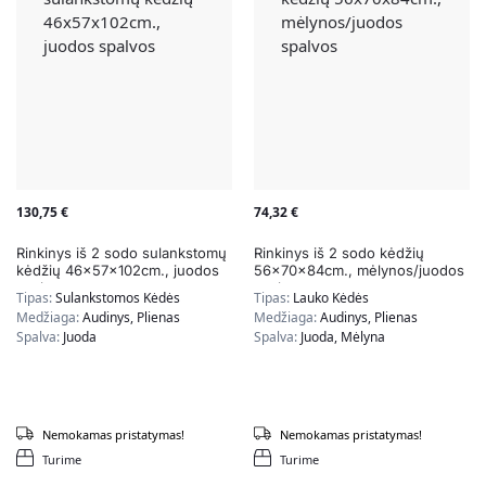
130,75
€
74,32
€
Rinkinys iš 2 sodo sulankstomų
Rinkinys iš 2 sodo kėdžių
kėdžių 46x57x102cm., juodos
56x70x84cm., mėlynos/juodos
spalvos
spalvos
Tipas:
Sulankstomos Kėdės
Tipas:
Lauko Kėdės
Medžiaga:
Audinys, Plienas
Medžiaga:
Audinys, Plienas
Spalva:
Juoda
Spalva:
Juoda, Mėlyna
Nemokamas pristatymas!
Nemokamas pristatymas!
Turime
Turime