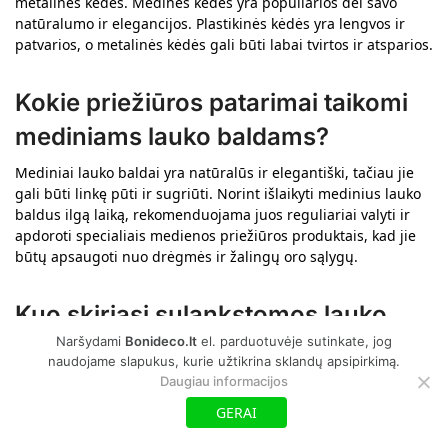
metalinės kėdės. Medinės kėdės yra populiarios dėl savo
natūralumo ir elegancijos. Plastikinės kėdės yra lengvos ir
patvarios, o metalinės kėdės gali būti labai tvirtos ir atsparios.
Kokie priežiūros patarimai taikomi
mediniams lauko baldams?
Mediniai lauko baldai yra natūralūs ir elegantiški, tačiau jie
gali būti linkę pūti ir sugriūti. Norint išlaikyti medinius lauko
baldus ilgą laiką, rekomenduojama juos reguliariai valyti ir
apdoroti specialiais medienos priežiūros produktais, kad jie
būtų apsaugoti nuo drėgmės ir žalingų oro sąlygų.
Kuo skiriasi sulankstomos lauko
Naršydami
Bonideco.lt
el. parduotuvėje sutinkate, jog
kėdės nuo nejudrių modelių?
naudojame slapukus, kurie užtikrina sklandų apsipirkimą.
Daugiau informacijos
Sulankstomos lauko kėdės yra patogios ir lengvai
transportuojamos, taigi jos yra populiarios rganizuojant
GERAI
renginius. Be to, sulankstomos kėdės užima mažiau vietos, kai
nenaudojamos. Kitų lauko kėdžių modelių yra nejudrios, todėl