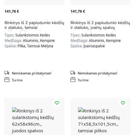
141,76
€
141,76
€
Rinkinys iš 2 papludumio kėdžių
Rinkinys iš 2 papludumio kėdžių
ir staliuko, tamsiai
ir staliuko, įvairių spalvų
mėlynos/pilkos spalvos
Tipas:
Sulankstomos Kėdės
Tipas:
Sulankstomos Kėdės
Medžiaga:
Aliuminis, Kempinė
Medžiaga:
Aliuminis, Kempinė
Spalva:
Pilka, Tamsiai Mėlyna
Spalva:
Įvairiaspalvė
Nemokamas pristatymas!
Nemokamas pristatymas!
Turime
Turime