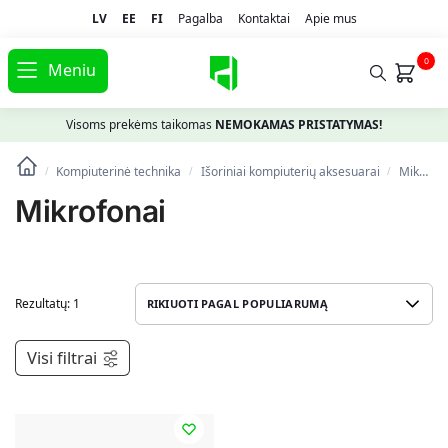
LV
EE
FI
Pagalba
Kontaktai
Apie mus
0
Meniu
Visoms prekėms taikomas
NEMOKAMAS PRISTATYMAS!
Kompiuterinė technika
Išoriniai kompiuterių aksesuarai
Mikrofonai
/
/
/
Mikrofonai
Rezultatų: 1
Visi filtrai