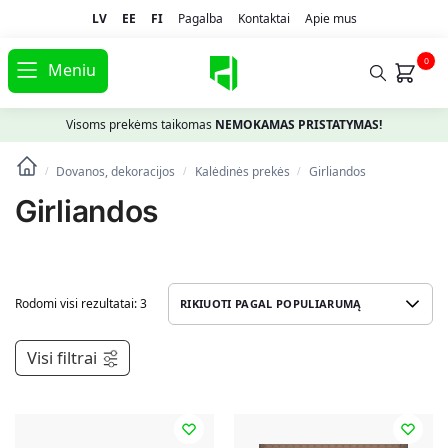
LV
EE
FI
Pagalba
Kontaktai
Apie mus
0
Meniu
Visoms prekėms taikomas
NEMOKAMAS PRISTATYMAS!
Dovanos, dekoracijos
Kalėdinės prekės
Girliandos
/
/
/
Girliandos
Rodomi visi rezultatai: 3
Visi filtrai