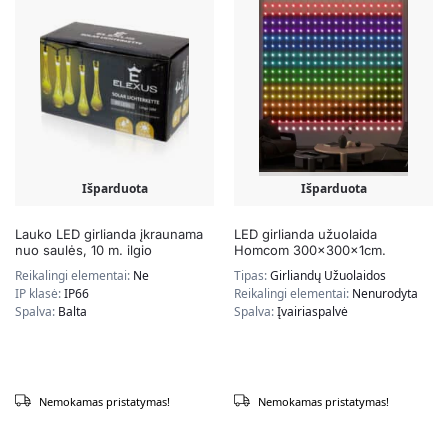
Išparduota
Išparduota
Lauko LED girlianda įkraunama
LED girlianda užuolaida
nuo saulės, 10 m. ilgio
Homcom 300x300x1cm.
Reikalingi elementai:
Ne
Tipas:
Girliandų Užuolaidos
IP klasė:
IP66
Reikalingi elementai:
Nenurodyta
Spalva:
Balta
Spalva:
Įvairiaspalvė
Nemokamas pristatymas!
Nemokamas pristatymas!