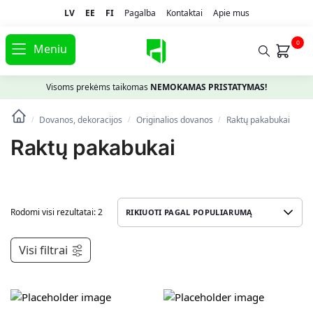
LV
EE
FI
Pagalba
Kontaktai
Apie mus
0
Meniu
Visoms prekėms taikomas
NEMOKAMAS PRISTATYMAS!
Dovanos, dekoracijos
Originalios dovanos
Raktų pakabukai
/
/
/
Raktų pakabukai
Rodomi visi rezultatai: 2
Visi filtrai