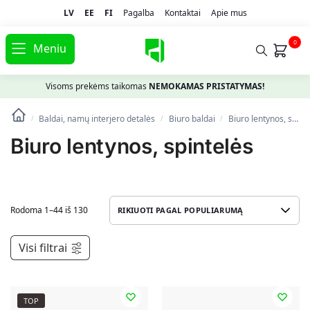
LV
EE
FI
Pagalba
Kontaktai
Apie mus
0
Meniu
Visoms prekėms taikomas
NEMOKAMAS PRISTATYMAS!
Baldai, namų interjero detalės
Biuro baldai
Biuro lentynos, spintelės
/
/
/
Biuro lentynos, spintelės
Rodoma 1–44 iš 130
Visi filtrai
TOP