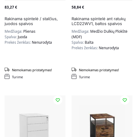
83,27
€
58,84
€
Rakinama spintelė / stalčius,
Rakinama spintelė ant ratukų
juodos spalvos
LCD22WV1, baltos spalvos
Medžiaga:
Plienas
Medžiaga:
Medžio Dulkių Plokštė
Spalva:
Juoda
(MDF)
Prekės ženklas:
Nenurodyta
Spalva:
Balta
Prekės ženklas:
Nenurodyta
Nemokamas pristatymas!
Nemokamas pristatymas!
Turime
Turime