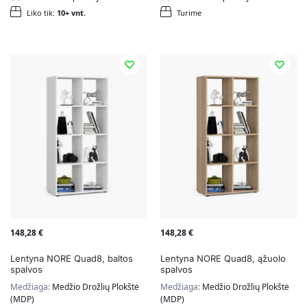
Liko tik:
10+ vnt.
Turime
148,28
€
148,28
€
Lentyna NORE Quad8, baltos
Lentyna NORE Quad8, ąžuolo
spalvos
spalvos
Medžiaga:
Medžio Drožlių Plokštė
Medžiaga:
Medžio Drožlių Plokštė
(MDP)
(MDP)