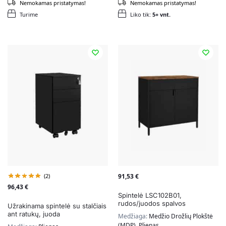
Nemokamas pristatymas!
Nemokamas pristatymas!
Turime
Liko tik:
5+ vnt.
(2)
91,53
€
96,43
€
Spintelė LSC102B01,
rudos/juodos spalvos
Užrakinama spintelė su stalčiais
ant ratukų, juoda
Medžiaga:
Medžio Drožlių Plokštė
(MDP), Plienas