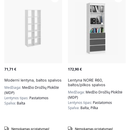
71,71
€
172,90
€
Moderni lentyna, baltos spalvos
Lentyna NORE R60,
baltos/pilkos spalvos
Medžiaga:
Medžio Drožlių Plokštė
Medžiaga:
Medžio Drožlių Plokštė
(MDP)
(MDP)
Lentynos tipas:
Pastatomos
Lentynos tipas:
Pastatomos
Spalva:
Balta
Spalva:
Balta, Pilka
Nemokamas pristatymas!
Nemokamas pristatymas!