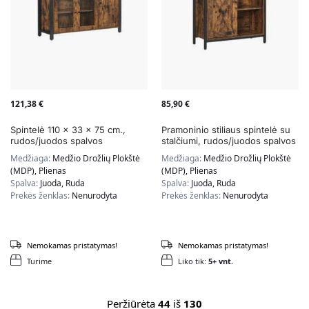
121,38
€
85,90
€
Spintelė 110 x 33 x 75 cm.,
Pramoninio stiliaus spintelė su
rudos/juodos spalvos
stalčiumi, rudos/juodos spalvos
Medžiaga:
Medžio Drožlių Plokštė
Medžiaga:
Medžio Drožlių Plokštė
(MDP), Plienas
(MDP), Plienas
Spalva:
Juoda, Ruda
Spalva:
Juoda, Ruda
Prekės ženklas:
Nenurodyta
Prekės ženklas:
Nenurodyta
Nemokamas pristatymas!
Nemokamas pristatymas!
Turime
Liko tik:
5+ vnt.
Peržiūrėta
44
iš
130