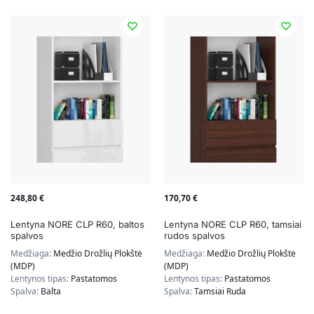
248,80
€
170,70
€
Lentyna NORE CLP R60, baltos
Lentyna NORE CLP R60, tamsiai
spalvos
rudos spalvos
Medžiaga:
Medžio Drožlių Plokštė
Medžiaga:
Medžio Drožlių Plokštė
(MDP)
(MDP)
Lentynos tipas:
Pastatomos
Lentynos tipas:
Pastatomos
Spalva:
Balta
Spalva:
Tamsiai Ruda