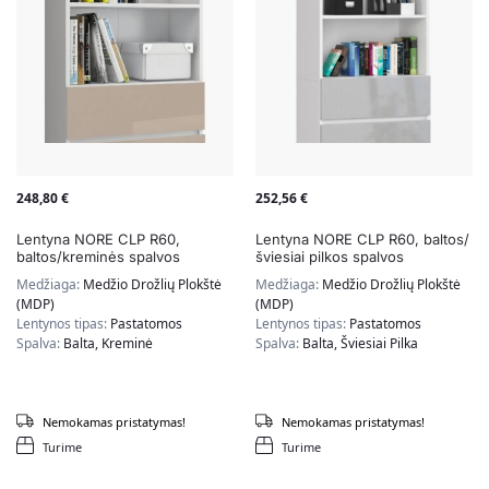
248,80
€
252,56
€
Lentyna NORE CLP R60,
Lentyna NORE CLP R60, baltos/
baltos/kreminės spalvos
šviesiai pilkos spalvos
Medžiaga:
Medžio Drožlių Plokštė
Medžiaga:
Medžio Drožlių Plokštė
(MDP)
(MDP)
Lentynos tipas:
Pastatomos
Lentynos tipas:
Pastatomos
Spalva:
Balta, Kreminė
Spalva:
Balta, Šviesiai Pilka
Nemokamas pristatymas!
Nemokamas pristatymas!
Turime
Turime