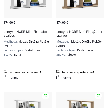
174,00
€
174,00
€
Lentyna NORE Mini Fix, baltos
Lentyna NORE Mini Fix, ąžuolo
spalvos
spalvos
Medžiaga:
Medžio Drožlių Plokštė
Medžiaga:
Medžio Drožlių Plokštė
(MDP)
(MDP)
Lentynos tipas:
Pastatomos
Lentynos tipas:
Pastatomos
Spalva:
Balta
Spalva:
Ąžuolo
Nemokamas pristatymas!
Nemokamas pristatymas!
Turime
Turime