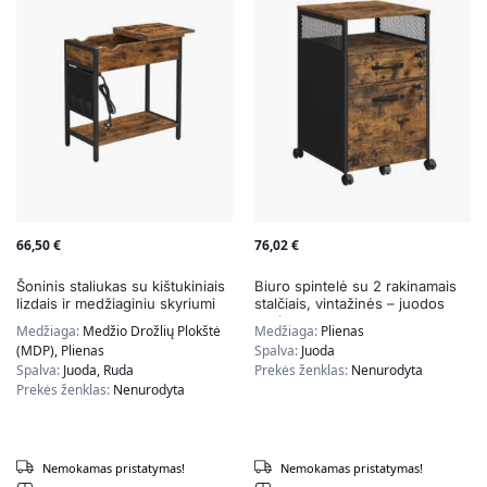
66,50
€
76,02
€
Šoninis staliukas su kištukiniais
Biuro spintelė su 2 rakinamais
lizdais ir medžiaginiu skyriumi
stalčiais, vintažinės – juodos
spalvos
Medžiaga:
Medžio Drožlių Plokštė
Medžiaga:
Plienas
(MDP), Plienas
Spalva:
Juoda
Spalva:
Juoda, Ruda
Prekės ženklas:
Nenurodyta
Prekės ženklas:
Nenurodyta
Nemokamas pristatymas!
Nemokamas pristatymas!