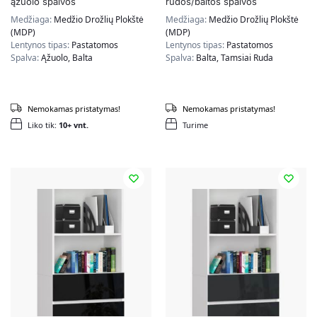
ąžuolo spalvos
rudos/baltos spalvos
Medžiaga:
Medžio Drožlių Plokštė
Medžiaga:
Medžio Drožlių Plokštė
(MDP)
(MDP)
Lentynos tipas:
Pastatomos
Lentynos tipas:
Pastatomos
Spalva:
Ąžuolo, Balta
Spalva:
Balta, Tamsiai Ruda
Nemokamas pristatymas!
Nemokamas pristatymas!
Liko tik:
10+ vnt.
Turime