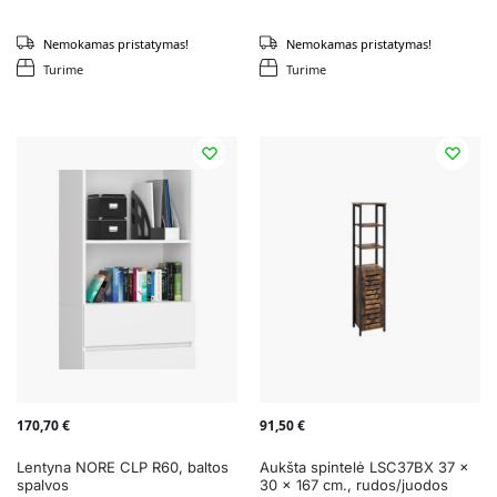
Nemokamas pristatymas!
Nemokamas pristatymas!
Turime
Turime
170,70
€
91,50
€
Lentyna NORE CLP R60, baltos
Aukšta spintelė LSC37BX 37 x
spalvos
30 x 167 cm., rudos/juodos