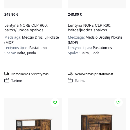
248,80
€
248,80
€
Lentyna NORE CLP R60,
Lentyna NORE CLP R60,
baltos/juodos spalvos
baltos/juodos spalvos
Medžiaga:
Medžio Drožlių Plokštė
Medžiaga:
Medžio Drožlių Plokštė
(MDP)
(MDP)
Lentynos tipas:
Pastatomos
Lentynos tipas:
Pastatomos
Spalva:
Balta, Juoda
Spalva:
Balta, Juoda
Nemokamas pristatymas!
Nemokamas pristatymas!
Turime
Turime