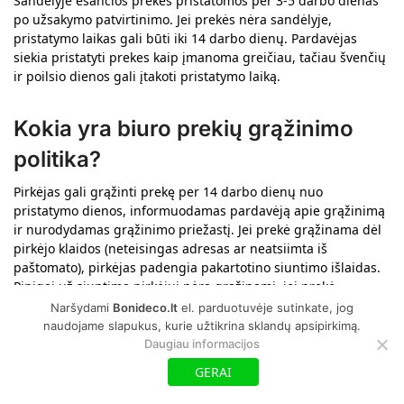
Sandėlyje esančios prekės pristatomos per 3-5 darbo dienas
po užsakymo patvirtinimo. Jei prekės nėra sandėlyje,
pristatymo laikas gali būti iki 14 darbo dienų. Pardavėjas
siekia pristatyti prekes kaip įmanoma greičiau, tačiau švenčių
ir poilsio dienos gali įtakoti pristatymo laiką.
Kokia yra biuro prekių grąžinimo
politika?
Pirkėjas gali grąžinti prekę per 14 darbo dienų nuo
pristatymo dienos, informuodamas pardavėją apie grąžinimą
ir nurodydamas grąžinimo priežastį. Jei prekė grąžinama dėl
pirkėjo klaidos (neteisingas adresas ar neatsiimta iš
paštomato), pirkėjas padengia pakartotino siuntimo išlaidas.
Pinigai už siuntimą pirkėjui nėra grąžinami, jei prekė
grąžinama neatsiėmus.
Naršydami
Bonideco.lt
el. parduotuvėje sutinkate, jog
naudojame slapukus, kurie užtikrina sklandų apsipirkimą.
Daugiau informacijos
Ką rinktis: pastatomas ar
GERAI