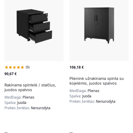
(5)
106,18
€
90,67
€
Plieninė užrakinama spinta su
kojelėmis, juodos spalvos
Rakinama spintelė / stalčius,
juodos spalvos
Medžiaga:
Plienas
Spalva:
Juoda
Medžiaga:
Plienas
Prekės ženklas:
Nenurodyta
Spalva:
Juoda
Prekės ženklas:
Nenurodyta