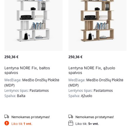
250,36
€
250,36
€
Lentyna NORE Fix, baltos
Lentyna NORE Fix, ąžuolo
spalvos
spalvos
Medžiaga:
Medžio Drožlių Plokštė
Medžiaga:
Medžio Drožlių Plokštė
(MDP)
(MDP)
Lentynos tipas:
Pastatomos
Lentynos tipas:
Pastatomos
Spalva:
Balta
Spalva:
Ąžuolo
Nemokamas pristatymas!
Nemokamas pristatymas!
Liko tik
1 vnt.
Liko tik:
5+ vnt.