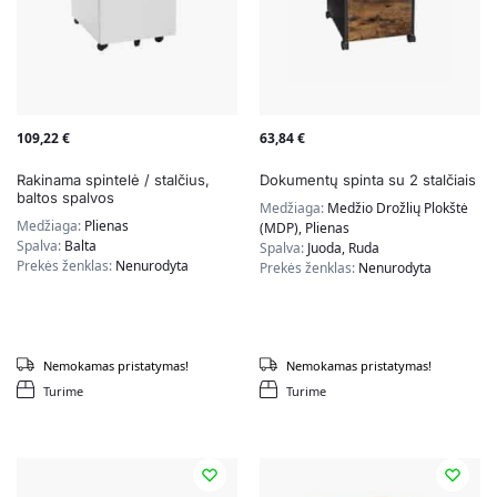
109,22
€
63,84
€
Rakinama spintelė / stalčius,
Dokumentų spinta su 2 stalčiais
baltos spalvos
Medžiaga:
Medžio Drožlių Plokštė
Medžiaga:
Plienas
(MDP), Plienas
Spalva:
Balta
Spalva:
Juoda, Ruda
Prekės ženklas:
Nenurodyta
Prekės ženklas:
Nenurodyta
Nemokamas pristatymas!
Nemokamas pristatymas!
Turime
Turime