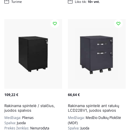
Turime
Liko tik:
10+ vnt.
109,22
€
66,64
€
Rakinama spintelė / stalčius,
Rakinama spintelė ant ratukų
juodos spalvos
LCD22BV1, juodos spalvos
Medžiaga:
Plienas
Medžiaga:
Medžio Dulkių Plokštė
Spalva:
Juoda
(MDF)
Prekės ženklas:
Nenurodyta
Spalva:
Juoda