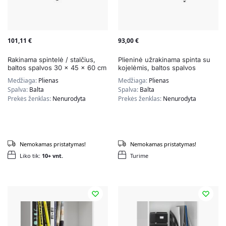
101,11
€
93,00
€
Rakinama spintelė / stalčius,
Plieninė užrakinama spinta su
baltos spalvos 30 x 45 x 60 cm
kojelėmis, baltos spalvos
Medžiaga:
Plienas
Medžiaga:
Plienas
Spalva:
Balta
Spalva:
Balta
Prekės ženklas:
Nenurodyta
Prekės ženklas:
Nenurodyta
Nemokamas pristatymas!
Nemokamas pristatymas!
Liko tik:
10+ vnt.
Turime