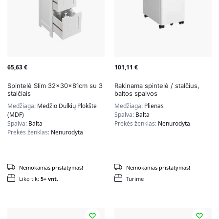
65,63
€
101,11
€
Spintelė Slim 32x30x81cm su 3
Rakinama spintelė / stalčius,
stalčiais
baltos spalvos
Medžiaga:
Medžio Dulkių Plokštė
Medžiaga:
Plienas
(MDF)
Spalva:
Balta
Spalva:
Balta
Prekės ženklas:
Nenurodyta
Prekės ženklas:
Nenurodyta
Nemokamas pristatymas!
Nemokamas pristatymas!
Liko tik:
5+ vnt.
Turime