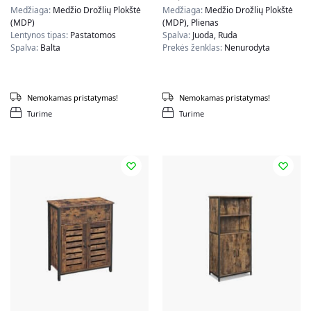
spalvos
Medžiaga:
Medžio Drožlių Plokštė
Medžiaga:
Medžio Drožlių Plokštė
(MDP)
(MDP), Plienas
Lentynos tipas:
Pastatomos
Spalva:
Juoda, Ruda
Spalva:
Balta
Prekės ženklas:
Nenurodyta
Nemokamas pristatymas!
Nemokamas pristatymas!
Turime
Turime