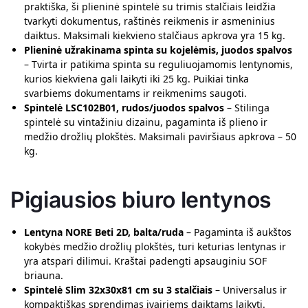
praktiška, ši plieninė spintelė su trimis stalčiais leidžia
tvarkyti dokumentus, raštinės reikmenis ir asmeninius
daiktus. Maksimali kiekvieno stalčiaus apkrova yra 15 kg.
Plieninė užrakinama spinta su kojelėmis, juodos spalvos
– Tvirta ir patikima spinta su reguliuojamomis lentynomis,
kurios kiekviena gali laikyti iki 25 kg. Puikiai tinka
svarbiems dokumentams ir reikmenims saugoti.
Spintelė LSC102B01, rudos/juodos spalvos
– Stilinga
spintelė su vintažiniu dizainu, pagaminta iš plieno ir
medžio drožlių plokštės. Maksimali paviršiaus apkrova – 50
kg.
Pigiausios biuro lentynos
Lentyna NORE Beti 2D, balta/ruda
– Pagaminta iš aukštos
kokybės medžio drožlių plokštės, turi keturias lentynas ir
yra atspari dilimui. Kraštai padengti apsauginiu SOF
briauna.
Spintelė Slim 32x30x81 cm su 3 stalčiais
– Universalus ir
kompaktiškas sprendimas įvairiems daiktams laikyti.