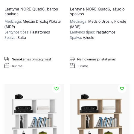
Lentyna NORE Quad6, baltos
Lentyna NORE Quad6, ąžuolo
spalvos
spalvos
Medžiaga:
Medžio Drožlių Plokštė
Medžiaga:
Medžio Drožlių Plokštė
(MDP)
(MDP)
Lentynos tipas:
Pastatomos
Lentynos tipas:
Pastatomos
Spalva:
Balta
Spalva:
Ąžuolo
Nemokamas pristatymas!
Nemokamas pristatymas!
Turime
Turime