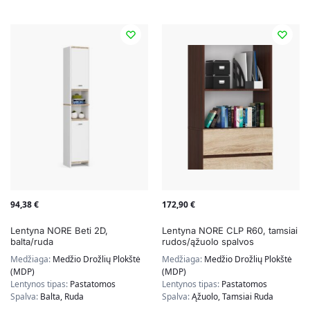
94,38
€
172,90
€
Lentyna NORE Beti 2D,
Lentyna NORE CLP R60, tamsiai
balta/ruda
rudos/ąžuolo spalvos
Medžiaga:
Medžio Drožlių Plokštė
Medžiaga:
Medžio Drožlių Plokštė
(MDP)
(MDP)
Lentynos tipas:
Pastatomos
Lentynos tipas:
Pastatomos
Spalva:
Balta, Ruda
Spalva:
Ąžuolo, Tamsiai Ruda