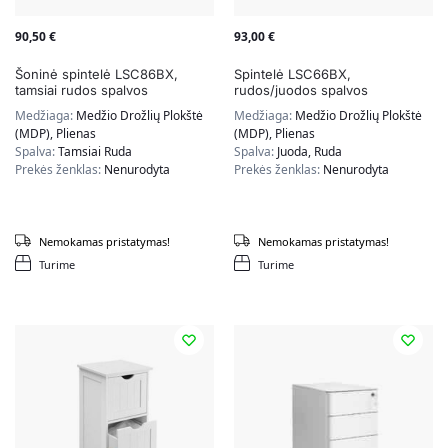
90,50
€
93,00
€
Šoninė spintelė LSC86BX,
Spintelė LSC66BX,
tamsiai rudos spalvos
rudos/juodos spalvos
Medžiaga:
Medžio Drožlių Plokštė
Medžiaga:
Medžio Drožlių Plokštė
(MDP), Plienas
(MDP), Plienas
Spalva:
Tamsiai Ruda
Spalva:
Juoda, Ruda
Prekės ženklas:
Nenurodyta
Prekės ženklas:
Nenurodyta
Nemokamas pristatymas!
Nemokamas pristatymas!
Turime
Turime