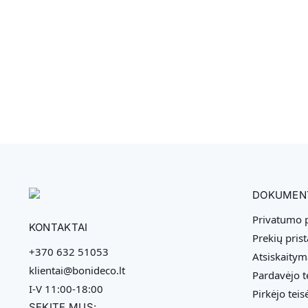
DOKUMEN
Privatumo p
KONTAKTAI
Prekių pris
+370 632 51053
Atsiskaitym
klientai@bonideco.lt
Pardavėjo t
I-V 11:00-18:00
Pirkėjo teis
SEKITE MUS: