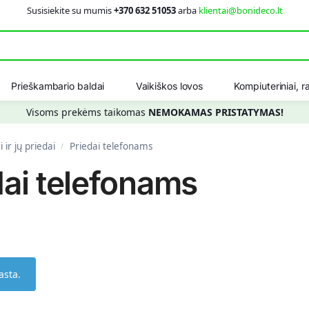
Susisiekite su mumis
+370 632 51053
arba
klientai@bonideco.lt
Ieškot
Prieškambario baldai
Vaikiškos lovos
Kompiuteriniai, ra
Visoms prekėms taikomas
NEMOKAMAS PRISTATYMAS!
i ir jų priedai
Priedai telefonams
/
dai telefonams
asta.