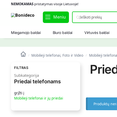
NEMOKAMAS
pristatymas visoje Lietuvoje!
Meniu
Miegamojo baldai
Biuro baldai
Virtuvės baldai
Mobilieji telefonai, Foto ir Video
Mobilieji telefona
/
/
Prie
FILTRAS
Subkategorija
Priedai telefonams
grįžti į
Mobilieji telefonai ir jų priedai
Produktų ner