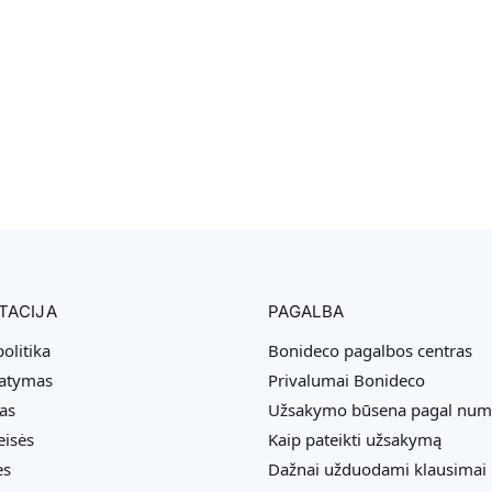
TACIJA
PAGALBA
olitika
Bonideco pagalbos centras
tatymas
Privalumai Bonideco
as
Užsakymo būsena pagal num
eisės
Kaip pateikti užsakymą
ės
Dažnai užduodami klausimai