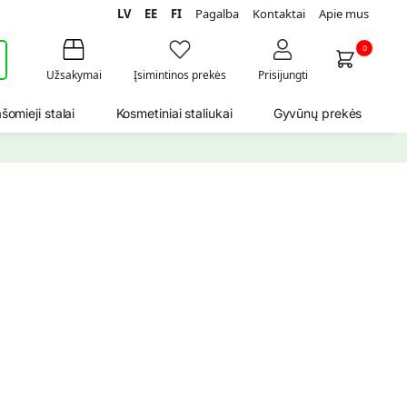
LV
EE
FI
Pagalba
Kontaktai
Apie mus
i
0
Užsakymai
Įsimintinos prekės
Prisijungti
šomieji stalai
Kosmetiniai staliukai
Gyvūnų prekės