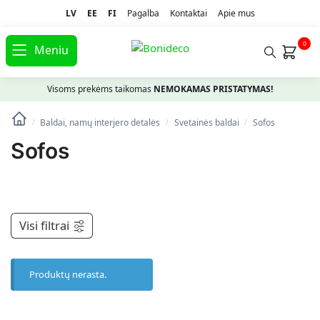
LV
EE
FI
Pagalba
Kontaktai
Apie mus
0
Meniu
Visoms prekėms taikomas
NEMOKAMAS PRISTATYMAS!
Baldai, namų interjero detalės
Svetainės baldai
Sofos
/
/
/
Sofos
Visi filtrai
Produktų nerasta.