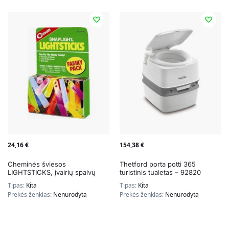
24,16
€
154,38
€
Cheminės šviesos
Thetford porta potti 365
LIGHTSTICKS, įvairių spalvų
turistinis tualetas – 92820
Tipas:
Kita
Tipas:
Kita
Prekės ženklas:
Nenurodyta
Prekės ženklas:
Nenurodyta