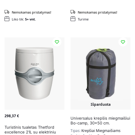
Nemokamas pristatymas!
Nemokamas pristatymas!
Liko tik:
5+ vnt.
Turime
Išparduota
298,37
€
Universalus krepšis miegmaišiui
Bo-camp, 30×50 cm.
Turistinis tualetas Thetford
Tipas:
Krepšiai Miegmaišiams
excellence 21L su elektriniu