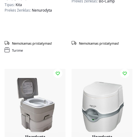
Prekės ženklas:
Bo-Camp
siurbliu, baltas
Tipas:
Kita
Prekės ženklas:
Nenurodyta
Nemokamas pristatymas!
Nemokamas pristatymas!
Turime
Išparduota
Išparduota