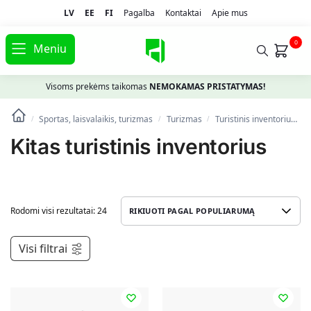
LV
EE
FI
Pagalba
Kontaktai
Apie mus
0
Meniu
Visoms prekėms taikomas
NEMOKAMAS PRISTATYMAS!
Sportas, laisvalaikis, turizmas
Turizmas
Turistinis inventorius
/
/
/
Kitas turistinis inventorius
Rodomi visi rezultatai: 24
Visi filtrai