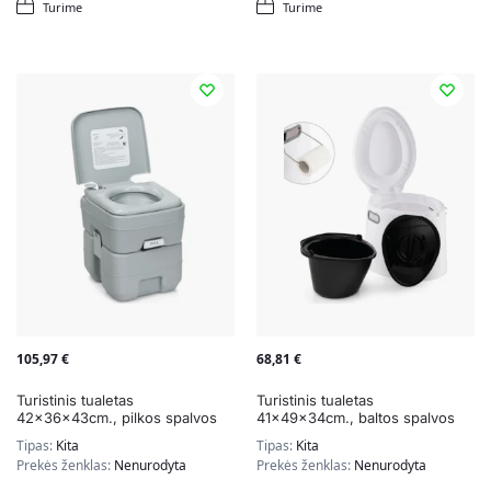
Turime
Turime
105,97
€
68,81
€
Turistinis tualetas
Turistinis tualetas
42x36x43cm., pilkos spalvos
41x49x34cm., baltos spalvos
Tipas:
Kita
Tipas:
Kita
Prekės ženklas:
Nenurodyta
Prekės ženklas:
Nenurodyta