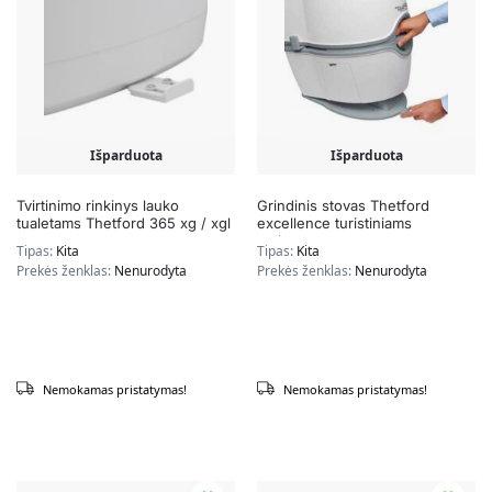
Išparduota
Išparduota
Tvirtinimo rinkinys lauko
Grindinis stovas Thetford
tualetams Thetford 365 xg / xgl
excellence turistiniams
tualetams
Tipas:
Kita
Tipas:
Kita
Prekės ženklas:
Nenurodyta
Prekės ženklas:
Nenurodyta
Nemokamas pristatymas!
Nemokamas pristatymas!