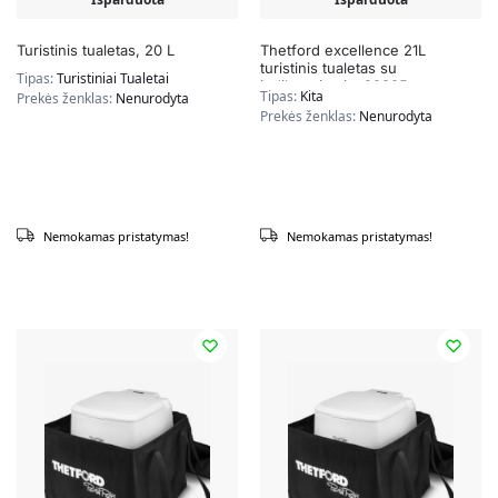
Turistinis tualetas, 20 L
Thetford excellence 21L
turistinis tualetas su
Tipas:
Turistiniai Tualetai
indikatoriumi – 92305
Tipas:
Kita
Prekės ženklas:
Nenurodyta
Prekės ženklas:
Nenurodyta
Nemokamas pristatymas!
Nemokamas pristatymas!