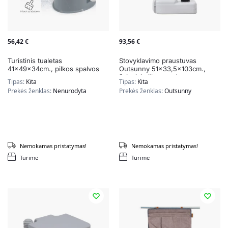
56,42
€
93,56
€
Turistinis tualetas
Stovyklavimo praustuvas
41x49x34cm., pilkos spalvos
Outsunny 51×33,5x103cm.,
šviesiai pilkos spalvos
Tipas:
Kita
Tipas:
Kita
Prekės ženklas:
Nenurodyta
Prekės ženklas:
Outsunny
Nemokamas pristatymas!
Nemokamas pristatymas!
Turime
Turime