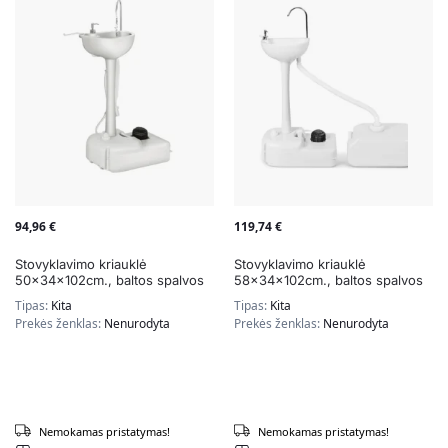
94,96
€
119,74
€
Stovyklavimo kriauklė
Stovyklavimo kriauklė
50x34x102cm., baltos spalvos
58x34x102cm., baltos spalvos
Tipas:
Kita
Tipas:
Kita
Prekės ženklas:
Nenurodyta
Prekės ženklas:
Nenurodyta
Nemokamas pristatymas!
Nemokamas pristatymas!