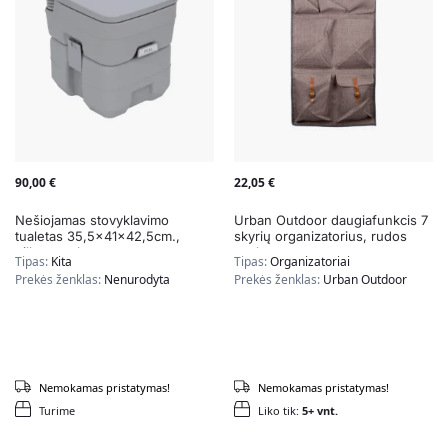
90,00
€
22,05
€
Nešiojamas stovyklavimo
Urban Outdoor daugiafunkcis 7
tualetas 35,5x41x42,5cm.,
skyrių organizatorius, rudos
pilkos spalvos
spalvos
Tipas:
Kita
Tipas:
Organizatoriai
Prekės ženklas:
Nenurodyta
Prekės ženklas:
Urban Outdoor
Nemokamas pristatymas!
Nemokamas pristatymas!
Turime
Liko tik:
5+ vnt.