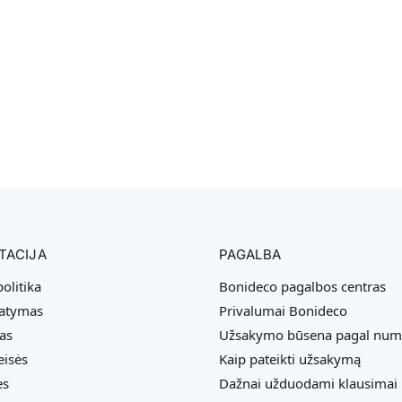
TACIJA
PAGALBA
olitika
Bonideco pagalbos centras
tatymas
Privalumai Bonideco
as
Užsakymo būsena pagal num
eisės
Kaip pateikti užsakymą
ės
Dažnai užduodami klausimai