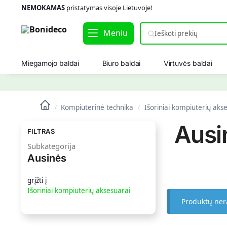
NEMOKAMAS
pristatymas visoje Lietuvoje!
Meniu
Miegamojo baldai
Biuro baldai
Virtuvės baldai
Kompiuterinė technika
Išoriniai kompiuterių aks
/
/
Ausi
FILTRAS
Subkategorija
Ausinės
grįžti į
Išoriniai kompiuterių aksesuarai
Produktų ner