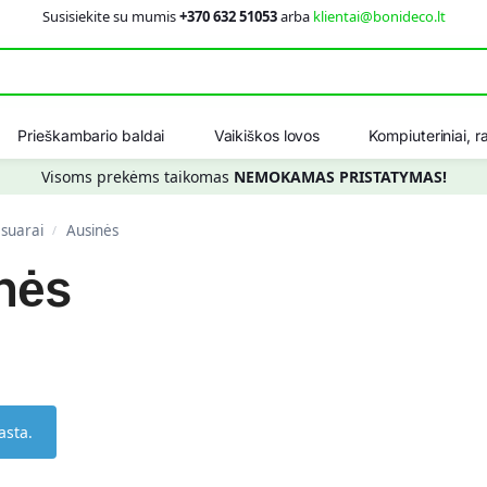
Susisiekite su mumis
+370 632 51053
arba
klientai@bonideco.lt
Ieškot
Prieškambario baldai
Vaikiškos lovos
Kompiuteriniai, ra
Visoms prekėms taikomas
NEMOKAMAS PRISTATYMAS!
esuarai
Ausinės
/
nės
asta.