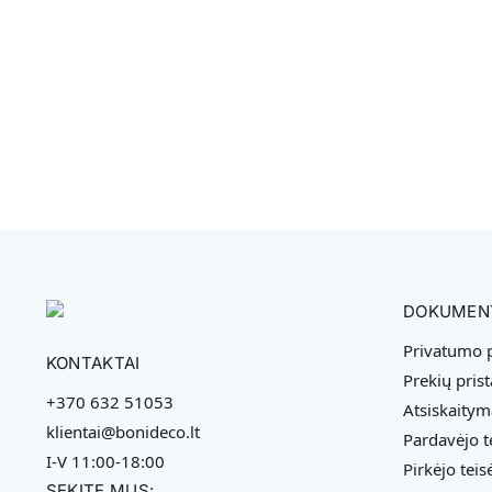
DOKUMEN
Privatumo p
KONTAKTAI
Prekių pris
+370 632 51053
Atsiskaitym
klientai@bonideco.lt
Pardavėjo t
I-V 11:00-18:00
Pirkėjo teis
SEKITE MUS: