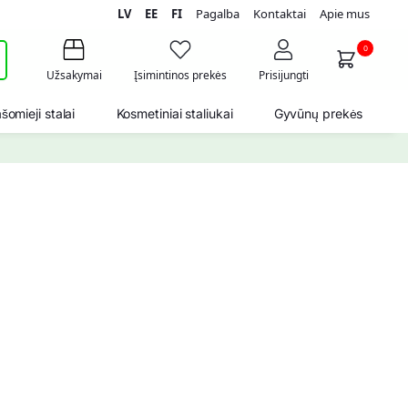
LV
EE
FI
Pagalba
Kontaktai
Apie mus
i
0
Užsakymai
Įsimintinos prekės
Prisijungti
šomieji stalai
Kosmetiniai staliukai
Gyvūnų prekės