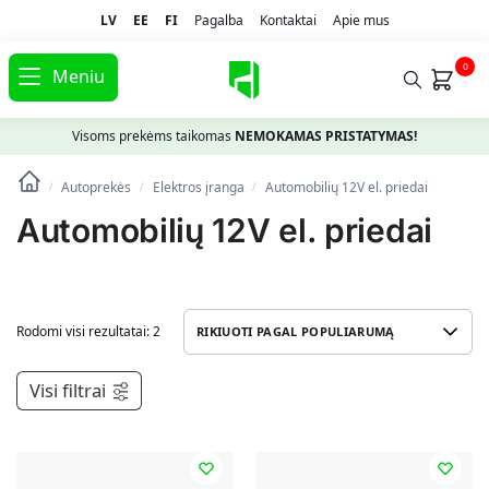
LV
EE
FI
Pagalba
Kontaktai
Apie mus
0
Meniu
Visoms prekėms taikomas
NEMOKAMAS PRISTATYMAS!
Autoprekės
Elektros įranga
Automobilių 12V el. priedai
/
/
/
Automobilių 12V el. priedai
Rodomi visi rezultatai: 2
Visi filtrai