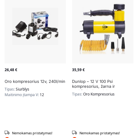
26,48
€
35,59
€
Oro kompresorius 12v, 240l/min
Dunlop – 12 V 100 Psi
kompresorius, žarna ir
Tipas:
Siurblys
purkštukų komplektas
Tipas:
Oro Kompresorius
Maitinimo įtampa V:
12
Nemokamas pristatymas!
Nemokamas pristatymas!