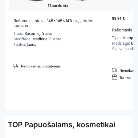
Išparduota
88,91
€
Rašomasis stalas 145x145x147cm., juodos
spalvos
Rašomasis st
Tipas:
Rašomieji Stalai
Tipas:
Kompiute
Medžiaga:
Mediena, Plienas
Medžiaga:
Med
Spalva:
Juoda
Spalva:
Juoda
Nemokamas pristatymas!
Nemokamas 
Turime
TOP Papuošalams, kosmetikai