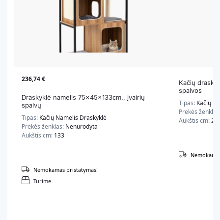
236,74
€
Kačių drasky
spalvos
Draskyklė namelis 75x45x133cm., įvairių
Tipas:
Kačių Dr
spalvų
Prekės ženklas
Tipas:
Kačių Namelis Draskyklė
Aukštis cm:
20
Prekės ženklas:
Nenurodyta
Aukštis cm:
133
Nemokamas 
Nemokamas pristatymas!
Turime