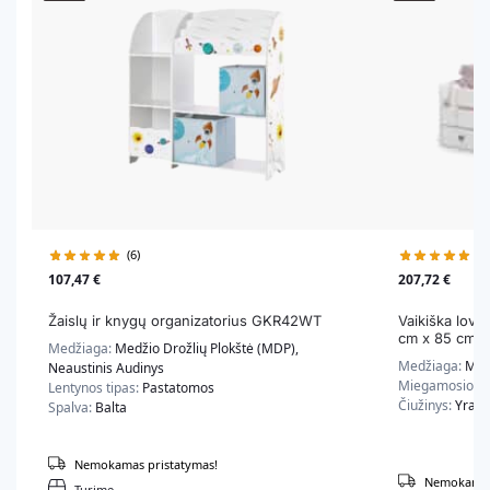
(6)
(4)
107,47
€
207,72
€
Žaislų ir knygų organizatorius GKR42WT
Vaikiška lova
cm x 85 cm x
Medžiaga:
Medžio Drožlių Plokštė (MDP),
Medžiaga:
Med
Neaustinis Audinys
Miegamosios v
Lentynos tipas:
Pastatomos
Čiužinys:
Yra
Spalva:
Balta
Nemokamas pristatymas!
Nemokamas 
Turime