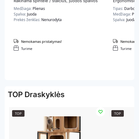
Rakinama spintelė / stalčius, juodos spalvos
Ergonomiška 
Medžiaga:
Plienas
Tipas:
Darbo K
Spalva:
Juoda
Medžiaga:
Plas
Prekės ženklas:
Nenurodyta
Spalva:
Juoda
Nemokamas pristatymas!
Nemokamas 
Turime
Turime
TOP Draskyklės
TOP
TOP