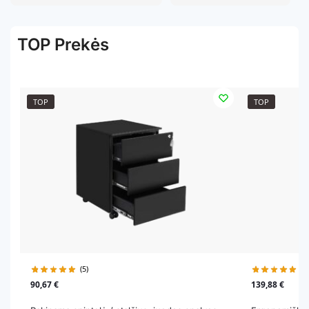
TOP Prekės
TOP
TOP
(5)
(1
90,67
€
139,88
€