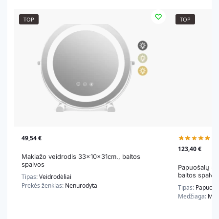
TOP
TOP
49,54
€
(8)
123,40
€
Makiažo veidrodis 33x10x31cm., baltos
spalvos
Papuošalų sp
baltos spalvo
Tipas:
Veidrodėliai
Prekės ženklas:
Nenurodyta
Tipas:
Papuoša
Medžiaga:
Med