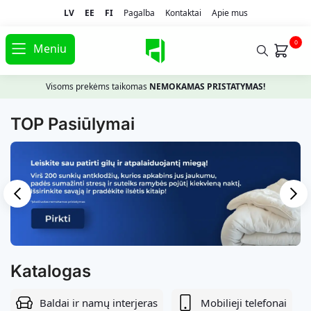
LV
EE
FI
Pagalba
Kontaktai
Apie mus
0
Meniu
Visoms prekėms taikomas
NEMOKAMAS PRISTATYMAS!
TOP Pasiūlymai
Katalogas
Baldai ir namų interjeras
Mobilieji telefonai