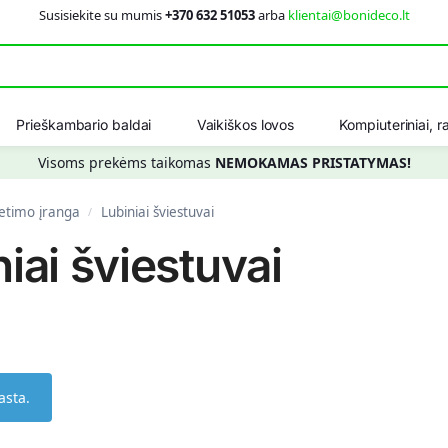
Susisiekite su mumis
+370 632 51053
arba
klientai@bonideco.lt
Ieškot
Prieškambario baldai
Vaikiškos lovos
Kompiuteriniai, ra
Visoms prekėms taikomas
NEMOKAMAS PRISTATYMAS!
ietimo įranga
Lubiniai šviestuvai
/
iai šviestuvai
asta.