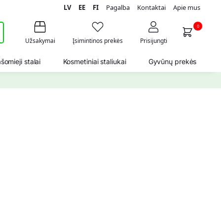
LV
EE
FI
Pagalba
Kontaktai
Apie mus
i
0
Užsakymai
Įsimintinos prekės
Prisijungti
šomieji stalai
Kosmetiniai staliukai
Gyvūnų prekės