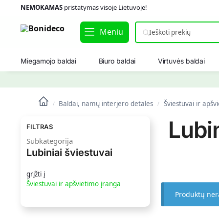
NEMOKAMAS
pristatymas visoje Lietuvoje!
Meniu
Miegamojo baldai
Biuro baldai
Virtuvės baldai
Baldai, namų interjero detalės
Šviestuvai ir apšv
/
/
Lubin
FILTRAS
Subkategorija
Lubiniai šviestuvai
grįžti į
Šviestuvai ir apšvietimo įranga
Produktų ner