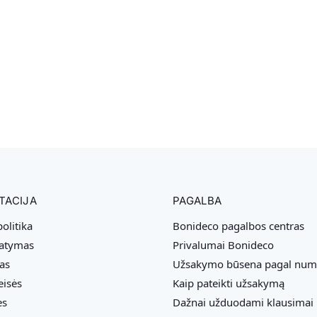
TACIJA
PAGALBA
olitika
Bonideco pagalbos centras
tatymas
Privalumai Bonideco
as
Užsakymo būsena pagal num
eisės
Kaip pateikti užsakymą
ės
Dažnai užduodami klausimai