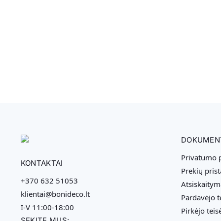
DOKUMEN
Privatumo p
KONTAKTAI
Prekių pris
+370 632 51053
Atsiskaitym
klientai@bonideco.lt
Pardavėjo t
I-V 11:00-18:00
Pirkėjo teis
SEKITE MUS: