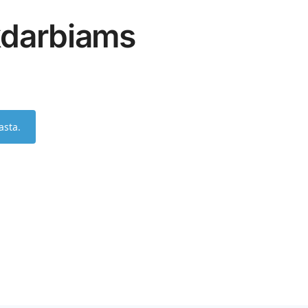
darbiams
asta.