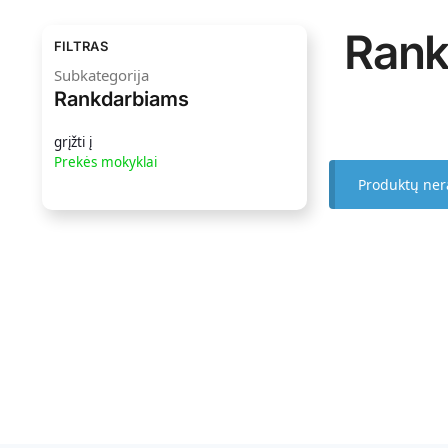
Rank
FILTRAS
Subkategorija
Rankdarbiams
grįžti į
Prekės mokyklai
Produktų ner