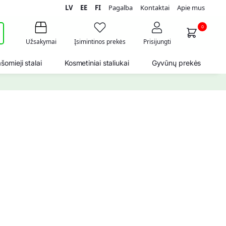
LV
EE
FI
Pagalba
Kontaktai
Apie mus
i
0
Užsakymai
Įsimintinos prekės
Prisijungti
šomieji stalai
Kosmetiniai staliukai
Gyvūnų prekės