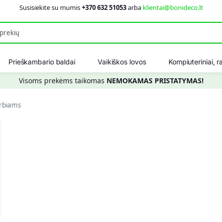
Susisiekite su mumis
+370 632 51053
arba
klientai@bonideco.lt
Ieškot
Prieškambario baldai
Vaikiškos lovos
Kompiuteriniai, ra
Visoms prekėms taikomas
NEMOKAMAS PRISTATYMAS!
rbiams