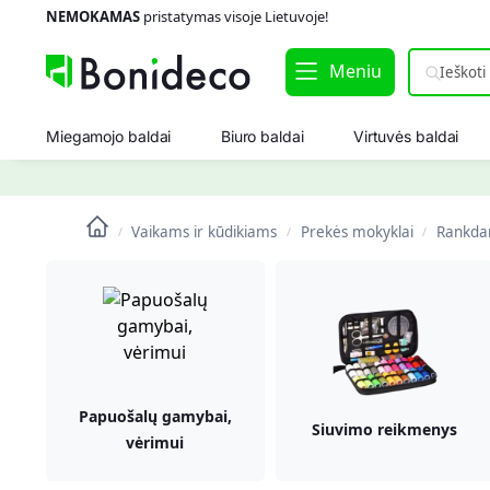
NEMOKAMAS
pristatymas visoje Lietuvoje!
Meniu
Miegamojo baldai
Biuro baldai
Virtuvės baldai
Vaikams ir kūdikiams
Prekės mokyklai
Rankda
/
/
/
Papuošalų gamybai,
Siuvimo reikmenys
vėrimui