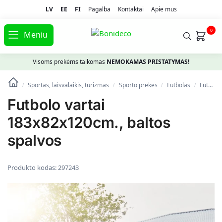
LV
EE
FI
Pagalba
Kontaktai
Apie mus
0
Meniu
Visoms prekėms taikomas
NEMOKAMAS PRISTATYMAS!
Sportas, laisvalaikis, turizmas
Spоrto prekės
Futbolas
Futbolo vartai ir tinklai
/
/
/
/
Futbolo vartai
183x82x120cm., baltos
spalvos
Produkto kodas:
297243