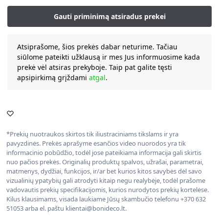
Atsiprašome, šios prekės dabar neturime. Tačiau
siūlome pateikti užklausą ir mes Jus informuosime kada
prekė vėl atsiras prekyboje. Taip pat galite tęsti
apsipirkimą grįždami
atgal
.
*Prekių nuotraukos skirtos tik iliustraciniams tikslams ir yra
pavyzdinės. Prekės aprašyme esančios video nuorodos yra tik
informacinio pobūdžio, todėl jose pateikiama informacija gali skirtis
nuo pačios prekės. Originalių produktų spalvos, užrašai, parametrai,
matmenys, dydžiai, funkcijos, ir/ar bet kurios kitos savybės dėl savo
vizualinių ypatybių gali atrodyti kitaip negu realybėje, todėl prašome
vadovautis prekių specifikacijomis, kurios nurodytos prekių kortelėse.
Kilus klausimams, visada laukiame Jūsų skambučio telefonu +370 632
51053 arba el. paštu klientai@bonideco.lt.