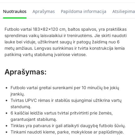
Nuotraukos
Aprašymas
Papildoma informacija
Atsiliepima
Futbolo vartai 183x82x120 cm, baltos spalvos, yra praktiškas
sprendimas vaikų laisvalaikiui ir treniruotėms. Jie skirti naudoti
lauke bei viduje, užtikrinant saugų ir patogų žaidimą nuo 6
metų amžiaus. Lengvas surinkimas ir tvirta konstrukcija lemia
patikimą vartų stabilumą įvairiose vietose.
Aprašymas:
Futbolo vartai greitai surenkami per 10 minučių be jokių
įrankių.
Tvirtas UPVC rėmas ir stabilūs sujungimai užtikrina vartų
standumą.
6 kaiščiai leidžia vartus tvirtai pritvirtinti prie žemės,
garantuojant stabilumą.
Tinklas yra patvarus ir gali atlaikyti daugybę futbolo šūvių.
Tinkami naudoti kieme, parke, mokyklose ar paplūdimyje.