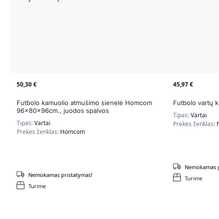
50,30
€
45,97
€
Futbolo kamuolio atmušimo sienelė Homcom
Futbolo vartų 
96x80x96cm., juodos spalvos
Tipas:
Vartai
Tipas:
Vartai
Prekės ženklas:
Prekės ženklas:
Homcom
Nemokamas p
Nemokamas pristatymas!
Turime
Turime