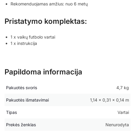
Rekomenduojamas amžius: nuo 6 metų
Pristatymo komplektas:
1 x vaikų futbolo vartai
1 x instrukcija
Papildoma informacija
Pakuotės svoris
4,7 kg
Pakuotės išmatavimai
1,14 × 0,31 × 0,14 m
Tipas
Vartai
Prekės ženklas
Nenurodyta