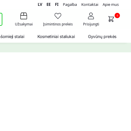
LV
EE
FI
Pagalba
Kontaktai
Apie mus
i
0
Užsakymai
Įsimintinos prekės
Prisijungti
šomieji stalai
Kosmetiniai staliukai
Gyvūnų prekės