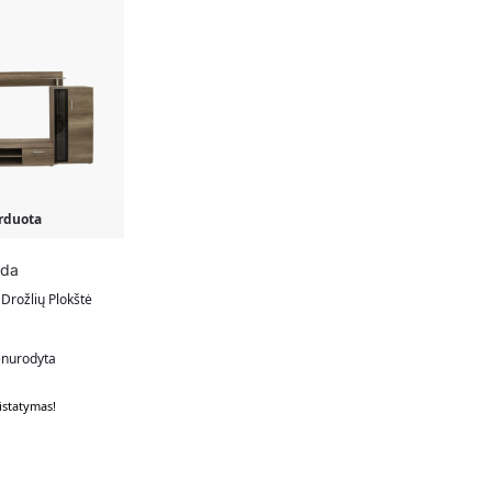
rduota
uda
Drožlių Plokštė
nurodyta
statymas!