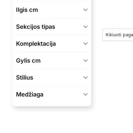
Ilgis cm
(
1
)
256
Sekcijos tipas
(
1
)
5
(
1
)
Pastatoma
Komplektacija
(
1
)
Pakabinama lentyna
Gylis cm
(
1
)
Pastatoma spintelė
(
1
)
34
(
1
)
TV staliukas
Stilius
(
1
)
Modernus
Medžiaga
Medžio drožlių plokštė
(
1
)
(MDP)