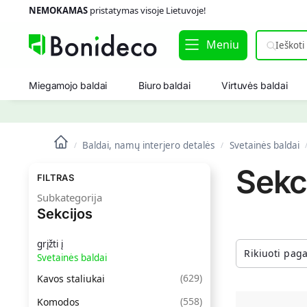
NEMOKAMAS
pristatymas visoje Lietuvoje!
Meniu
Miegamojo baldai
Biuro baldai
Virtuvės baldai
Baldai, namų interjero detalės
Svetainės baldai
/
/
Sekc
FILTRAS
Subkategorija
Sekcijos
grįžti į
Svetainės baldai
(
629
)
Kavos staliukai
(
558
)
Komodos