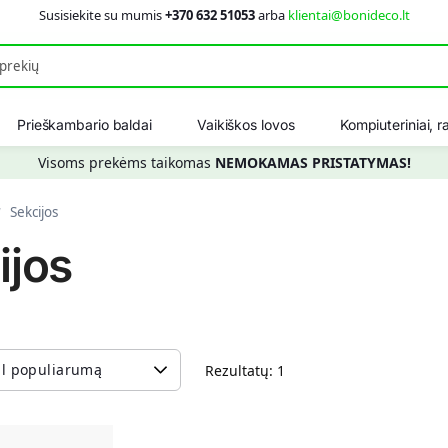
Susisiekite su mumis
+370 632 51053
arba
klientai@bonideco.lt
Ieškot
Prieškambario baldai
Vaikiškos lovos
Kompiuteriniai, ra
Visoms prekėms taikomas
NEMOKAMAS PRISTATYMAS!
Sekcijos
/
ijos
Rezultatų: 1