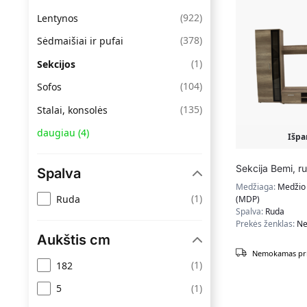
(
922
)
Lentynos
(
378
)
Sėdmaišiai ir pufai
(
1
)
Sekcijos
(
104
)
Sofos
(
135
)
Stalai, konsolės
daugiau
(
4
)
Išpa
Sekcija Bemi, r
Spalva
Medžiaga:
Medžio 
(
1
)
Ruda
(MDP)
Spalva:
Ruda
Prekės ženklas:
Ne
Aukštis cm
Nemokamas pri
(
1
)
182
(
1
)
5