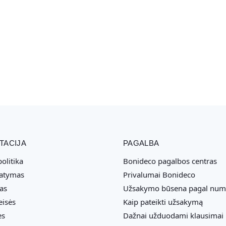
TACIJA
PAGALBA
olitika
Bonideco pagalbos centras
tatymas
Privalumai Bonideco
as
Užsakymo būsena pagal num
eisės
Kaip pateikti užsakymą
ės
Dažnai užduodami klausimai