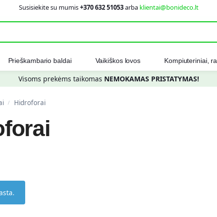
Susisiekite su mumis
+370 632 51053
arba
klientai@bonideco.lt
Ieškot
Prieškambario baldai
Vaikiškos lovos
Kompiuteriniai, ra
Visoms prekėms taikomas
NEMOKAMAS PRISTATYMAS!
ai
Hidroforai
/
forai
asta.