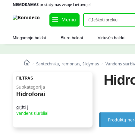
NEMOKAMAS
pristatymas visoje Lietuvoje!
Meniu
Miegamojo baldai
Biuro baldai
Virtuvės baldai
Santechnika, remontas, šildymas
Vandens siurbli
/
/
Hidro
FILTRAS
Subkategorija
Hidroforai
grįžti į
Vandens siurbliai
Produktų ner