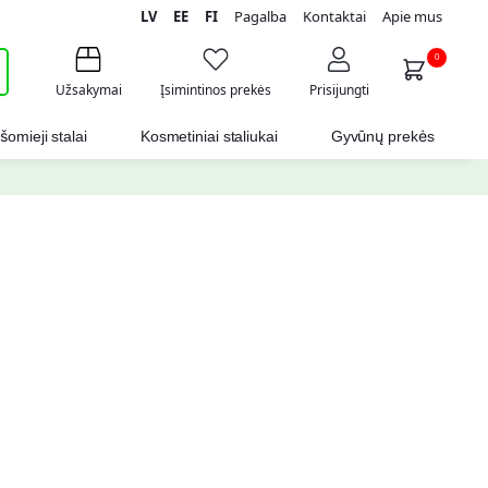
LV
EE
FI
Pagalba
Kontaktai
Apie mus
i
0
Užsakymai
Įsimintinos prekės
Prisijungti
šomieji stalai
Kosmetiniai staliukai
Gyvūnų prekės