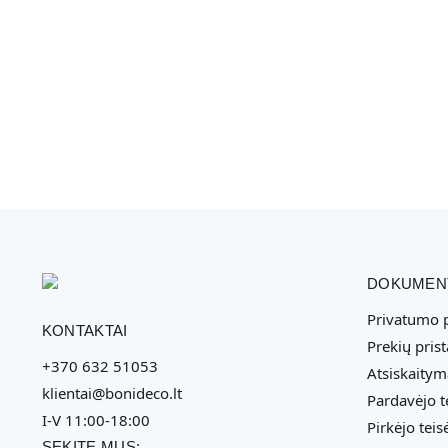
DOKUMEN
Privatumo p
KONTAKTAI
Prekių pris
+370 632 51053
Atsiskaitym
klientai@bonideco.lt
Pardavėjo t
I-V 11:00-18:00
Pirkėjo teis
SEKITE MUS: