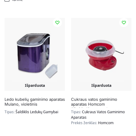
Išparduota
Išparduota
Ledo kubelių gaminimo aparatas
Cukraus vatos gaminimo
Mulano, violetinis
aparatas Homcom
27x26x18cm., raudonos
Tipas:
Šaldiklis Ledukų Gamybai
Tipas:
Cukraus Vatos Gaminimo
spalvos
Aparatas
Prekės ženklas:
Homcom