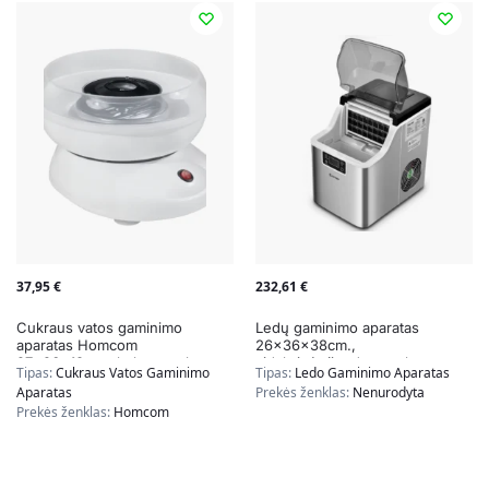
37,95
€
232,61
€
Cukraus vatos gaminimo
Ledų gaminimo aparatas
aparatas Homcom
26x36x38cm.,
27x26x18cm., baltos spalvos
sidabrinės/juodos spalvos
Tipas:
Cukraus Vatos Gaminimo
Tipas:
Ledo Gaminimo Aparatas
Aparatas
Prekės ženklas:
Nenurodyta
Prekės ženklas:
Homcom