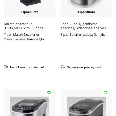
Išparduota
Išparduota
Maisto dozatorius
Ledo kubelių gaminimo
31×16,5×18,5cm., juodos
aparatas, sidabrinės spalvos
spalvos
Tipas:
Maisto Dozatorius
Tipas:
Šaldiklis Ledukų Gamybai
Prekės ženklas:
Nenurodyta
Nemokamas pristatymas!
Nemokamas pristatymas!