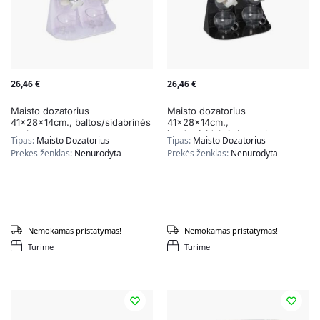
26,46
€
26,46
€
Maisto dozatorius
Maisto dozatorius
41x28x14cm., baltos/sidabrinės
41x28x14cm.,
spalvos
juodos/sidabrinės spalvos
Tipas:
Maisto Dozatorius
Tipas:
Maisto Dozatorius
Prekės ženklas:
Nenurodyta
Prekės ženklas:
Nenurodyta
Nemokamas pristatymas!
Nemokamas pristatymas!
Turime
Turime