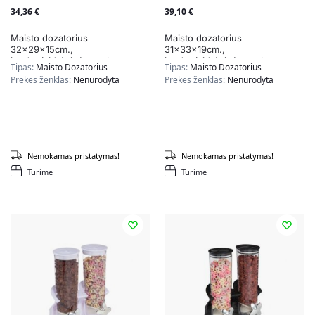
34,36
€
39,10
€
Maisto dozatorius
Maisto dozatorius
32x29x15cm.,
31x33x19cm.,
juodos/sidabrinės spalvos
juodos/sidabrinės spalvos
Tipas:
Maisto Dozatorius
Tipas:
Maisto Dozatorius
Prekės ženklas:
Nenurodyta
Prekės ženklas:
Nenurodyta
Nemokamas pristatymas!
Nemokamas pristatymas!
Turime
Turime