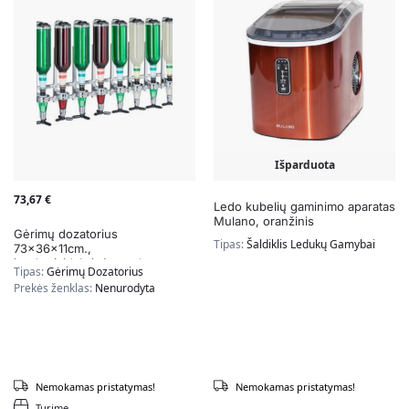
Išparduota
73,67
€
Ledo kubelių gaminimo aparatas
Mulano, oranžinis
Gėrimų dozatorius
Tipas:
Šaldiklis Ledukų Gamybai
73x36x11cm.,
juodos/sidabrinės spalvos
Tipas:
Gėrimų Dozatorius
Prekės ženklas:
Nenurodyta
Nemokamas pristatymas!
Nemokamas pristatymas!
Turime