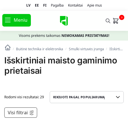
LV
EE
FI
Pagalba
Kontaktai
Apie mus
0
Meniu
Visoms prekėms taikomas
NEMOKAMAS PRISTATYMAS!
Buitinė technika ir elektronika
Smulki virtuvės įranga
Išskirtiniai maisto gaminimo prietaisai
/
/
/
Išskirtiniai maisto gaminimo
prietaisai
Rodomi visi rezultatai: 29
Visi filtrai