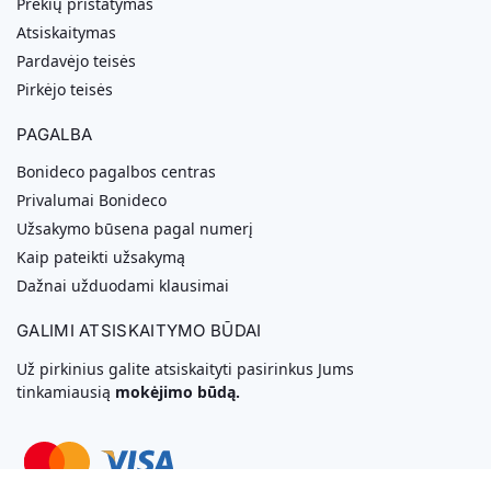
Prekių pristatymas
Atsiskaitymas
Pardavėjo teisės
Pirkėjo teisės
PAGALBA
Bonideco pagalbos centras
Privalumai Bonideco
Užsakymo būsena pagal numerį
Kaip pateikti užsakymą
Dažnai užduodami klausimai
GALIMI ATSISKAITYMO BŪDAI
Už pirkinius galite atsiskaityti pasirinkus Jums
tinkamiausią
mokėjimo būdą.