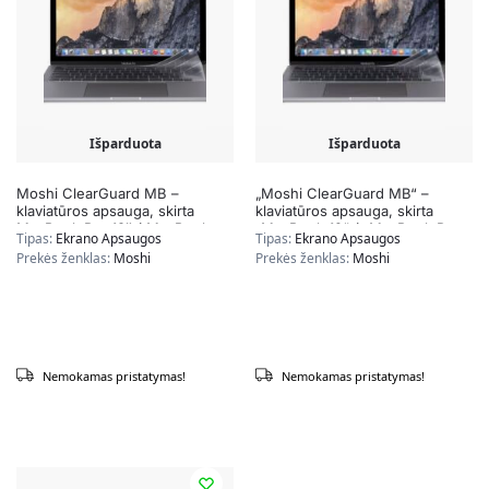
Išparduota
Išparduota
Moshi ClearGuard MB –
„Moshi ClearGuard MB“ –
klaviatūros apsauga, skirta
klaviatūros apsauga, skirta
MacBook Pro 13″ / MacBook
„MacBook 12“ / „MacBook Pro
Tipas:
Ekrano Apsaugos
Tipas:
Ekrano Apsaugos
Pro 15″ (JAV išdėstymas)
13“ (ES išdėstymas)
Prekės ženklas:
Moshi
Prekės ženklas:
Moshi
Nemokamas pristatymas!
Nemokamas pristatymas!