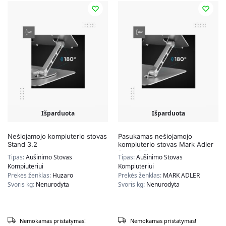
Išparduota
Išparduota
Nešiojamojo kompiuterio stovas
Pasukamas nešiojamojo
Stand 3.2
kompiuterio stovas Mark Adler
Stand 2.5
Tipas:
Aušinimo Stovas
Tipas:
Aušinimo Stovas
Kompiuteriui
Kompiuteriui
Prekės ženklas:
Huzaro
Prekės ženklas:
MARK ADLER
Svoris kg:
Nenurodyta
Svoris kg:
Nenurodyta
Nemokamas pristatymas!
Nemokamas pristatymas!