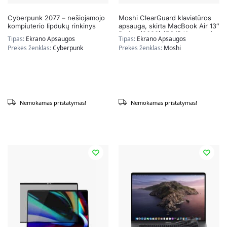
Cyberpunk 2077 – nešiojamojo
Moshi ClearGuard klaviatūros
kompiuterio lipdukų rinkinys
apsauga, skirta MacBook Air 13″
Retina (2020) (ES išdėstymas)
Tipas:
Ekrano Apsaugos
Tipas:
Ekrano Apsaugos
Prekės ženklas:
Cyberpunk
Prekės ženklas:
Moshi
Nemokamas pristatymas!
Nemokamas pristatymas!