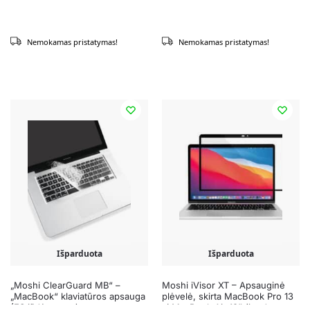
Nemokamas pristatymas!
Nemokamas pristatymas!
Išparduota
Išparduota
„Moshi ClearGuard MB“ –
Moshi iVisor XT – Apsauginė
„MacBook“ klaviatūros apsauga
plėvelė, skirta MacBook Pro 13
(ES išdėstymas)
„/ MacBook Air 13” (juodas