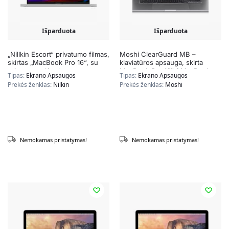
Išparduota
Išparduota
„Nillkin Escort“ privatumo filmas,
Moshi ClearGuard MB –
skirtas „MacBook Pro 16“, su
klaviatūros apsauga, skirta
privatumo plėvele
MacBook Pro 16″ / MacBook
Tipas:
Ekrano Apsaugos
Tipas:
Ekrano Apsaugos
Pro 13″ 2020 (ES išdėstymas)
Prekės ženklas:
Nilkin
Prekės ženklas:
Moshi
Nemokamas pristatymas!
Nemokamas pristatymas!