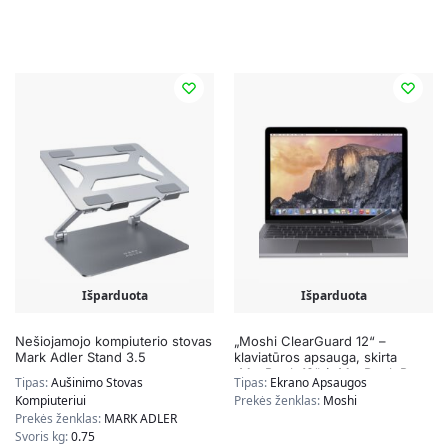
Išparduota
Išparduota
Nešiojamojo kompiuterio stovas
„Moshi ClearGuard 12“ –
Mark Adler Stand 3.5
klaviatūros apsauga, skirta
„MacBook 12“ / „MacBook Pro
Tipas:
Aušinimo Stovas
Tipas:
Ekrano Apsaugos
13“ (ES išdėstymas)
Kompiuteriui
Prekės ženklas:
Moshi
Prekės ženklas:
MARK ADLER
Svoris kg:
0.75