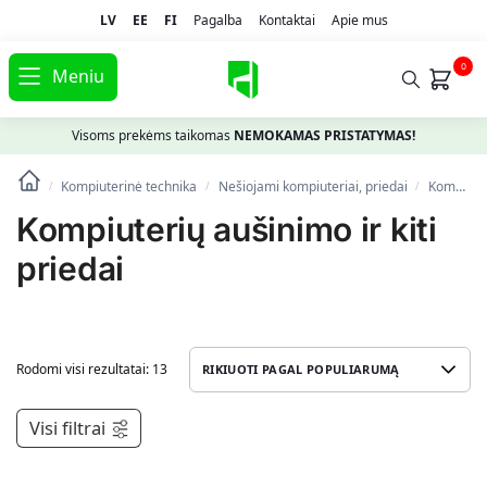
LV
EE
FI
Pagalba
Kontaktai
Apie mus
0
Meniu
Visoms prekėms taikomas
NEMOKAMAS PRISTATYMAS!
Kompiuterinė technika
Nešiojami kompiuteriai, priedai
Kompiuterių aušinimo ir kiti priedai
/
/
/
Kompiuterių aušinimo ir kiti
priedai
Rodomi visi rezultatai: 13
Visi filtrai