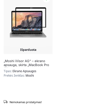
Išparduota
„Moshi iVisor AG“ – ekrano
apsauga, skirta „MacBook Pro
13“
Tipas:
Ekrano Apsaugos
(2020/2019/2018/2017/2016) /
Prekės ženklas:
Moshi
„MacBook Air 13“ tinklainė
(skaidri / matinė)
Nemokamas pristatymas!