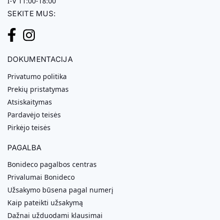
I-V 11:00-18:00
SEKITE MUS:
DOKUMENTACIJA
Privatumo politika
Prekių pristatymas
Atsiskaitymas
Pardavėjo teisės
Pirkėjo teisės
PAGALBA
Bonideco pagalbos centras
Privalumai Bonideco
Užsakymo būsena pagal numerį
Kaip pateikti užsakymą
Dažnai užduodami klausimai