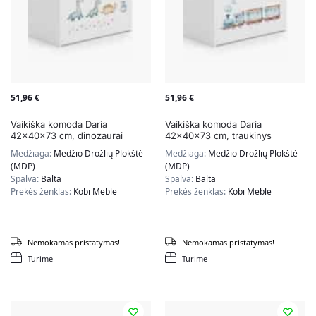
51,96
€
51,96
€
Vaikiška komoda Daria
Vaikiška komoda Daria
42x40x73 cm, dinozaurai
42x40x73 cm, traukinys
Medžiaga:
Medžio Drožlių Plokštė
Medžiaga:
Medžio Drožlių Plokštė
(MDP)
(MDP)
Spalva:
Balta
Spalva:
Balta
Prekės ženklas:
Kobi Meble
Prekės ženklas:
Kobi Meble
Nemokamas pristatymas!
Nemokamas pristatymas!
Turime
Turime