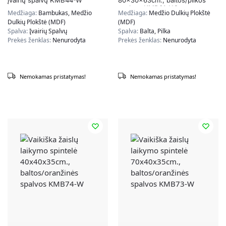
įvairių spalvų KMB44-W
80x30x63cm., baltos/pilkos
spalvos KMB61-HG
Medžiaga:
Bambukas, Medžio
Medžiaga:
Medžio Dulkių Plokštė
Dulkių Plokštė (MDF)
(MDF)
Spalva:
Įvairių Spalvų
Spalva:
Balta, Pilka
Prekės ženklas:
Nenurodyta
Prekės ženklas:
Nenurodyta
Nemokamas pristatymas!
Nemokamas pristatymas!