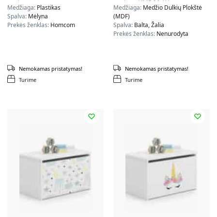
spalvos
spalvos KMB80-W
Medžiaga:
Plastikas
Medžiaga:
Medžio Dulkių Plokštė
Spalva:
Mėlyna
(MDF)
Prekės ženklas:
Homcom
Spalva:
Balta, Žalia
Prekės ženklas:
Nenurodyta
Nemokamas pristatymas!
Nemokamas pristatymas!
Turime
Turime