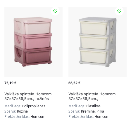
75,19
€
66,52
€
Vaikiška spintelė Homcom
Vaikiška spintelė Homcom
37x37x56,5cm., rožinės
37x37x56,5cm.,
spalvos
pilkos/kreminės spalvos
Medžiaga:
Polipropilenas
Medžiaga:
Plastikas
Spalva:
Rožinė
Spalva:
Kreminė, Pilka
Prekės ženklas:
Homcom
Prekės ženklas:
Homcom