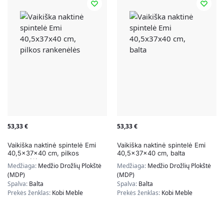
53,33
€
53,33
€
Vaikiška naktinė spintelė Emi
Vaikiška naktinė spintelė Emi
40,5x37x40 cm, pilkos
40,5x37x40 cm, balta
rankenėlės
Medžiaga:
Medžio Drožlių Plokštė
Medžiaga:
Medžio Drožlių Plokštė
(MDP)
(MDP)
Spalva:
Balta
Spalva:
Balta
Prekės ženklas:
Kobi Meble
Prekės ženklas:
Kobi Meble