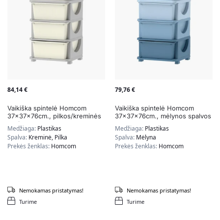
84,14
€
79,76
€
Vaikiška spintelė Homcom
Vaikiška spintelė Homcom
37x37x76cm., pilkos/kreminės
37x37x76cm., mėlynos spalvos
spalvos
Medžiaga:
Plastikas
Medžiaga:
Plastikas
Spalva:
Kreminė, Pilka
Spalva:
Mėlyna
Prekės ženklas:
Homcom
Prekės ženklas:
Homcom
Nemokamas pristatymas!
Nemokamas pristatymas!
Turime
Turime