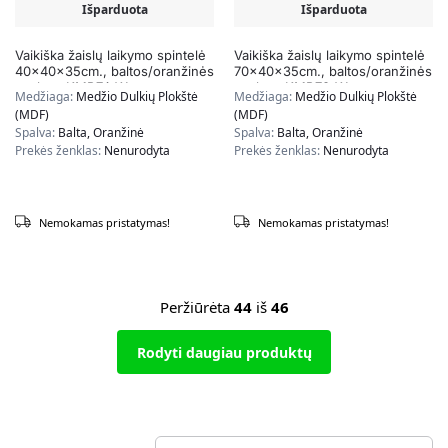
Išparduota
Išparduota
Vaikiška žaislų laikymo spintelė
Vaikiška žaislų laikymo spintelė
40x40x35cm., baltos/oranžinės
70x40x35cm., baltos/oranžinės
spalvos KMB74-W
spalvos KMB73-W
Medžiaga:
Medžio Dulkių Plokštė
Medžiaga:
Medžio Dulkių Plokštė
(MDF)
(MDF)
Spalva:
Balta, Oranžinė
Spalva:
Balta, Oranžinė
Prekės ženklas:
Nenurodyta
Prekės ženklas:
Nenurodyta
Nemokamas pristatymas!
Nemokamas pristatymas!
Peržiūrėta
44
iš
46
Rodyti daugiau produktų