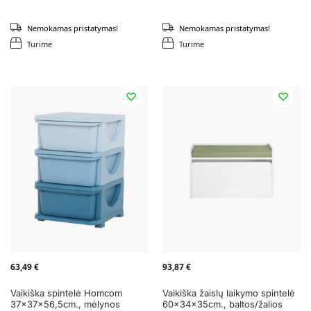
Nemokamas pristatymas!
Nemokamas pristatymas!
Turime
Turime
63,49
€
93,87
€
Vaikiška spintelė Homcom
Vaikiška žaislų laikymo spintelė
37x37x56,5cm., mėlynos
60x34x35cm., baltos/žalios