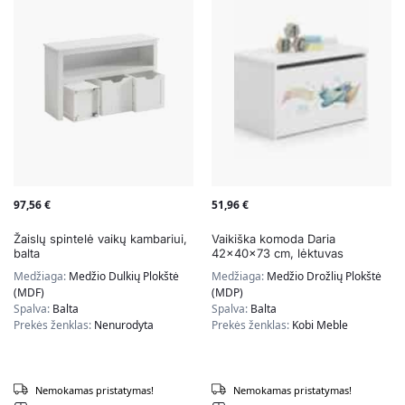
97,56
€
51,96
€
Žaislų spintelė vaikų kambariui,
Vaikiška komoda Daria
balta
42x40x73 cm, lėktuvas
Medžiaga:
Medžio Dulkių Plokštė
Medžiaga:
Medžio Drožlių Plokštė
(MDF)
(MDP)
Spalva:
Balta
Spalva:
Balta
Prekės ženklas:
Nenurodyta
Prekės ženklas:
Kobi Meble
Nemokamas pristatymas!
Nemokamas pristatymas!