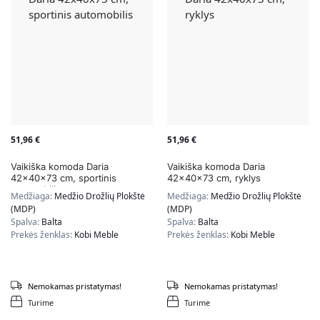
51,96
€
51,96
€
Vaikiška komoda Daria
Vaikiška komoda Daria
42x40x73 cm, sportinis
42x40x73 cm, ryklys
automobilis
Medžiaga:
Medžio Drožlių Plokštė
Medžiaga:
Medžio Drožlių Plokštė
(MDP)
(MDP)
Spalva:
Balta
Spalva:
Balta
Prekės ženklas:
Kobi Meble
Prekės ženklas:
Kobi Meble
Nemokamas pristatymas!
Nemokamas pristatymas!
Turime
Turime