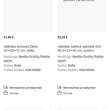
51,96
€
53,33
€
Vaikiška komoda Daria
Vaikiška naktinė spintelė Emi
42x40x73 cm, balta
40,5x37x40 cm, juodos
rankenėlės
Medžiaga:
Medžio Drožlių Plokštė
Medžiaga:
Medžio Drožlių Plokštė
(MDP)
(MDP)
Spalva:
Balta
Spalva:
Balta
Prekės ženklas:
Kobi Meble
Prekės ženklas:
Kobi Meble
Nemokamas pristatymas!
Nemokamas pristatymas!
Turime
Turime