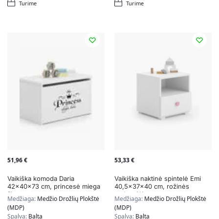
Turime
Turime
51,96
€
53,33
€
Vaikiška komoda Daria
Vaikiška naktinė spintelė Emi
42x40x73 cm, princesė miega
40,5x37x40 cm, rožinės
čia
rankenėlės
Medžiaga:
Medžio Drožlių Plokštė
Medžiaga:
Medžio Drožlių Plokštė
(MDP)
(MDP)
Spalva:
Balta
Spalva:
Balta