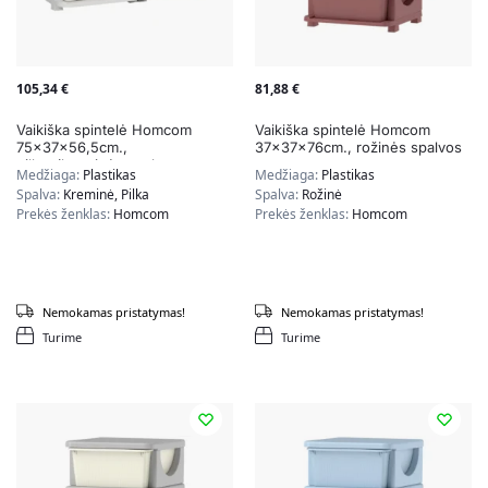
105,34
€
81,88
€
Vaikiška spintelė Homcom
Vaikiška spintelė Homcom
75x37x56,5cm.,
37x37x76cm., rožinės spalvos
pilkos/kreminės spalvos
Medžiaga:
Plastikas
Medžiaga:
Plastikas
Spalva:
Kreminė, Pilka
Spalva:
Rožinė
Prekės ženklas:
Homcom
Prekės ženklas:
Homcom
Nemokamas pristatymas!
Nemokamas pristatymas!
Turime
Turime