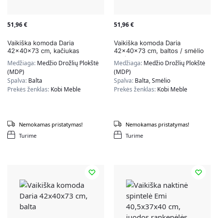
51,96
€
51,96
€
Vaikiška komoda Daria
Vaikiška komoda Daria
42x40x73 cm, kačiukas
42x40x73 cm, baltos / smėlio
spalvos
Medžiaga:
Medžio Drožlių Plokštė
Medžiaga:
Medžio Drožlių Plokštė
(MDP)
(MDP)
Spalva:
Balta
Spalva:
Balta, Smėlio
Prekės ženklas:
Kobi Meble
Prekės ženklas:
Kobi Meble
Nemokamas pristatymas!
Nemokamas pristatymas!
Turime
Turime