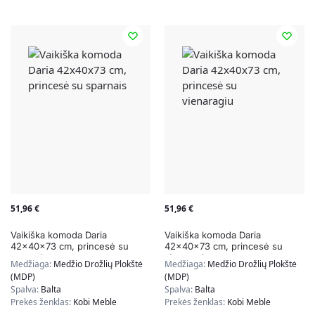
51,96
€
51,96
€
Vaikiška komoda Daria
Vaikiška komoda Daria
42x40x73 cm, princesė su
42x40x73 cm, princesė su
sparnais
vienaragiu
Medžiaga:
Medžio Drožlių Plokštė
Medžiaga:
Medžio Drožlių Plokštė
(MDP)
(MDP)
Spalva:
Balta
Spalva:
Balta
Prekės ženklas:
Kobi Meble
Prekės ženklas:
Kobi Meble