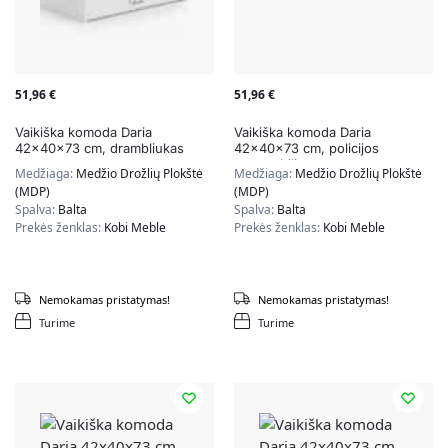
51,96
€
51,96
€
Vaikiška komoda Daria
Vaikiška komoda Daria
42x40x73 cm, drambliukas
42x40x73 cm, policijos
automobilis
Medžiaga:
Medžio Drožlių Plokštė
Medžiaga:
Medžio Drožlių Plokštė
(MDP)
(MDP)
Spalva:
Balta
Spalva:
Balta
Prekės ženklas:
Kobi Meble
Prekės ženklas:
Kobi Meble
Nemokamas pristatymas!
Nemokamas pristatymas!
Turime
Turime