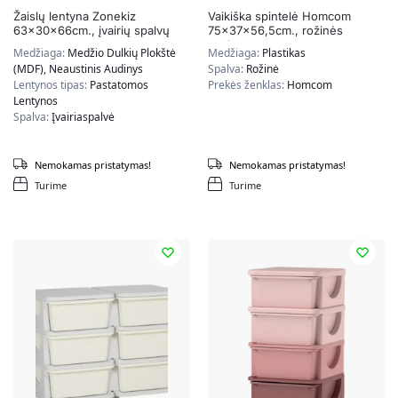
Žaislų lentyna Zonekiz
Vaikiška spintelė Homcom
63x30x66cm., įvairių spalvų
75x37x56,5cm., rožinės
spalvos
Medžiaga:
Medžio Dulkių Plokštė
Medžiaga:
Plastikas
(MDF), Neaustinis Audinys
Spalva:
Rožinė
Lentynos tipas:
Pastatomos
Prekės ženklas:
Homcom
Lentynos
Spalva:
Įvairiaspalvė
Nemokamas pristatymas!
Nemokamas pristatymas!
Turime
Turime