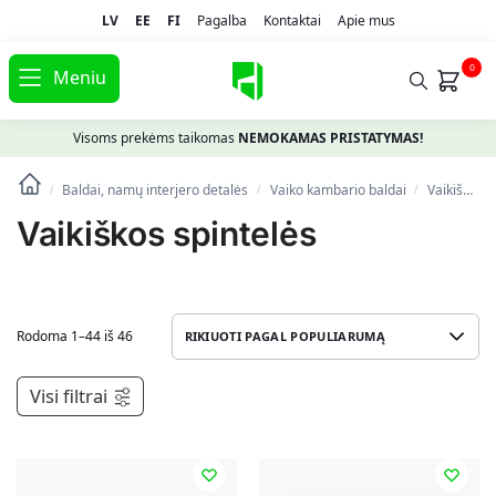
LV
EE
FI
Pagalba
Kontaktai
Apie mus
0
Meniu
Visoms prekėms taikomas
NEMOKAMAS PRISTATYMAS!
Baldai, namų interjero detalės
Vaiko kambario baldai
Vaikiškos spintelės
/
/
/
Vaikiškos spintelės
Rodoma 1–44 iš 46
Visi filtrai