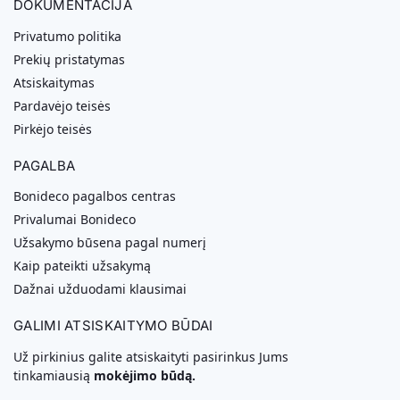
DOKUMENTACIJA
Privatumo politika
Prekių pristatymas
Atsiskaitymas
Pardavėjo teisės
Pirkėjo teisės
PAGALBA
Bonideco pagalbos centras
Privalumai Bonideco
Užsakymo būsena pagal numerį
Kaip pateikti užsakymą
Dažnai užduodami klausimai
GALIMI ATSISKAITYMO BŪDAI
Už pirkinius galite atsiskaityti pasirinkus Jums
tinkamiausią
mokėjimo būdą.