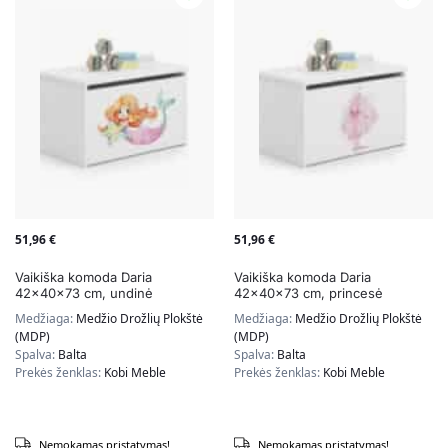
51,96
€
51,96
€
Vaikiška komoda Daria
Vaikiška komoda Daria
42x40x73 cm, undinė
42x40x73 cm, princesė
Medžiaga:
Medžio Drožlių Plokštė
Medžiaga:
Medžio Drožlių Plokštė
(MDP)
(MDP)
Spalva:
Balta
Spalva:
Balta
Prekės ženklas:
Kobi Meble
Prekės ženklas:
Kobi Meble
Nemokamas pristatymas!
Nemokamas pristatymas!