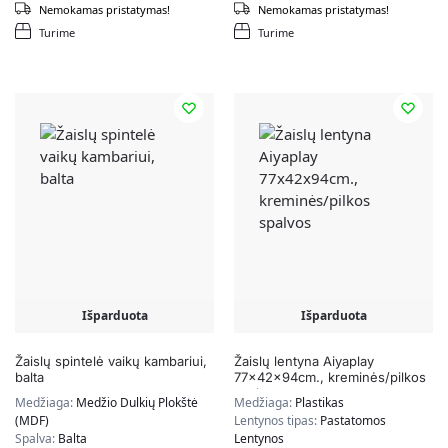
Nemokamas pristatymas!
Nemokamas pristatymas!
Turime
Turime
Išparduota
Išparduota
Žaislų spintelė vaikų kambariui,
Žaislų lentyna Aiyaplay
balta
77x42x94cm., kreminės/pilkos
spalvos
Medžiaga:
Medžio Dulkių Plokštė
Medžiaga:
Plastikas
(MDF)
Lentynos tipas:
Pastatomos
Spalva:
Balta
Lentynos