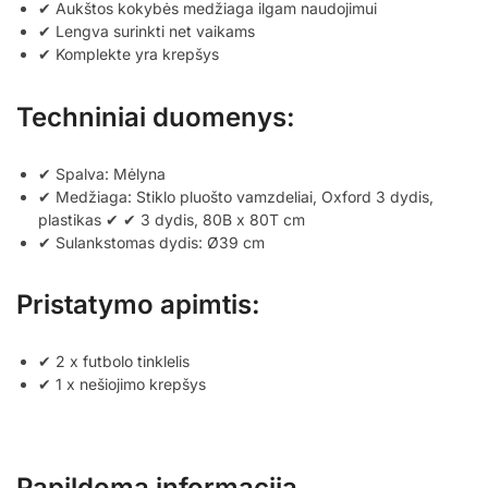
✔ Aukštos kokybės medžiaga ilgam naudojimui
✔ Lengva surinkti net vaikams
✔ Komplekte yra krepšys
Techniniai duomenys:
✔ Spalva: Mėlyna
✔ Medžiaga: Stiklo pluošto vamzdeliai, Oxford 3 dydis,
plastikas ✔ ✔ 3 dydis, 80B x 80T cm
✔ Sulankstomas dydis: Ø39 cm
Pristatymo apimtis:
✔ 2 x futbolo tinklelis
✔ 1 x nešiojimo krepšys
Papildoma informacija