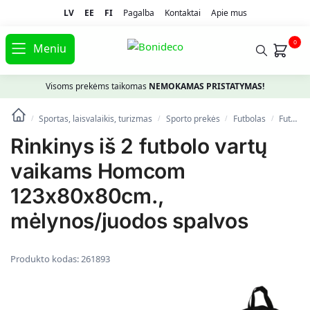
LV
EE
FI
Pagalba
Kontaktai
Apie mus
0
Meniu
Visoms prekėms taikomas
NEMOKAMAS PRISTATYMAS!
Sportas, laisvalaikis, turizmas
Spоrto prekės
Futbolas
Futbolo vartai ir tinklai
/
/
/
/
Rinkinys iš 2 futbolo vartų
vaikams Homcom
123x80x80cm.,
mėlynos/juodos spalvos
Produkto kodas:
261893