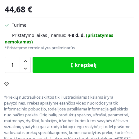
44,68
€
Turime
Pristatymo laikas į namus:
4-8 d. d.
(pristatymas
nemokamas)
*Pristatymo terminai yra preliminarūs.
Į krepšelį
*Prekių nuotraukos skirtos tik iliustraciniams tikslams ir yra
pavyzdinės. Prekės aprašyme esančios video nuorodos yra tik
informacinio pobūdžio, todėl jose pateikiama informacija gali skirtis
nuo pačios prekės. Originalių produktų spalvos, užrašai, parametrai,
matmenys, dydžiai, funkcijos, ir/ar bet kurios kitos savybės dėl savo
vizualinių ypatybių gali atrodyti kitaip negu realybėje, todėl prašome
vadovautis prekių specifikacijomis, kurios nurodytos prekių kortelėse.
Kilus klausimams, visada laukiame Jūsų skambučio telefonu +370 632