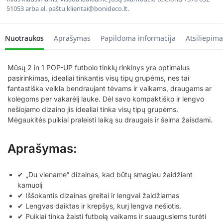
51053 arba el. paštu klientai@bonideco.lt.
Nuotraukos
Aprašymas
Papildoma informacija
Atsiliepima
Mūsų 2 in 1 POP-UP futbolo tinklų rinkinys yra optimalus
pasirinkimas, idealiai tinkantis visų tipų grupėms, nes tai
fantastiška veikla bendraujant tėvams ir vaikams, draugams ar
kolegoms per vakarėlį lauke. Dėl savo kompaktiško ir lengvo
nešiojamo dizaino jis idealiai tinka visų tipų grupėms.
Mėgaukitės puikiai praleisti laiką su draugais ir šeima žaisdami.
Aprašymas:
✔ „Du viename“ dizainas, kad būtų smagiau žaidžiant
kamuolį
✔ Iššokantis dizainas greitai ir lengvai žaidžiamas
✔ Lengvas daiktas ir krepšys, kurį lengva nešiotis.
✔ Puikiai tinka žaisti futbolą vaikams ir suaugusiems turėti