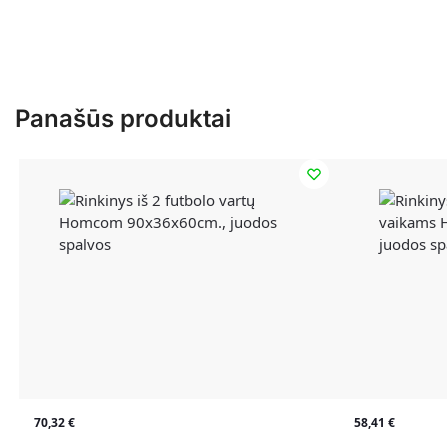
Panašūs produktai
70,32
€
58,41
€