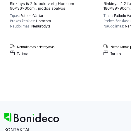
Rinkinys iš 2 futbolo vartų Homcom
Rinkinys iš 2 
90x36x60cm., juodos spalvos
186x89x90cm.,
Tipas:
Futbolo Vartai
Tipas:
Futbolo Va
Prekės ženklas:
Homcom
Prekės ženklas:
Naudojimas:
Nenurodyta
Naudojimas:
Nen
Nemokamas pristatymas!
Nemokamas p
Turime
Turime
KONTAKTAI