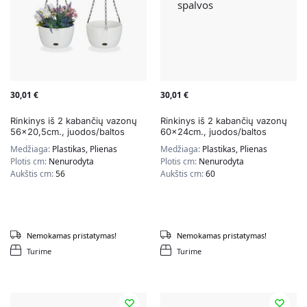
30,01
€
30,01
€
Rinkinys iš 2 kabančių vazonų
Rinkinys iš 2 kabančių vazonų
56×20,5cm., juodos/baltos
60x24cm., juodos/baltos
spalvos
spalvos
Medžiaga:
Plastikas, Plienas
Medžiaga:
Plastikas, Plienas
Plotis cm:
Nenurodyta
Plotis cm:
Nenurodyta
Aukštis cm:
56
Aukštis cm:
60
Nemokamas pristatymas!
Nemokamas pristatymas!
Turime
Turime