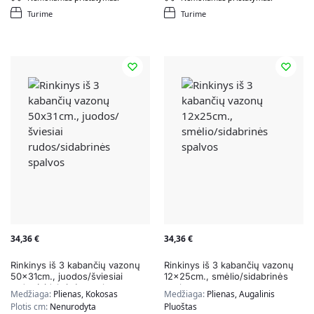
Turime
Turime
34,36
€
34,36
€
Rinkinys iš 3 kabančių vazonų
Rinkinys iš 3 kabančių vazonų
50x31cm., juodos/šviesiai
12x25cm., smėlio/sidabrinės
rudos/sidabrinės spalvos
spalvos
Medžiaga:
Plienas, Kokosas
Medžiaga:
Plienas, Augalinis
Plotis cm:
Nenurodyta
Pluoštas