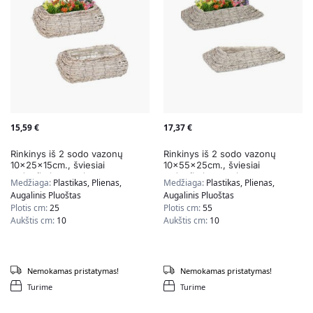
15,59
€
17,37
€
Rinkinys iš 2 sodo vazonų
Rinkinys iš 2 sodo vazonų
10x25x15cm., šviesiai
10x55x25cm., šviesiai
rudos/baltos spalvos
rudos/baltos spalvos
Medžiaga:
Plastikas, Plienas,
Medžiaga:
Plastikas, Plienas,
Augalinis Pluoštas
Augalinis Pluoštas
Plotis cm:
25
Plotis cm:
55
Aukštis cm:
10
Aukštis cm:
10
Nemokamas pristatymas!
Nemokamas pristatymas!
Turime
Turime