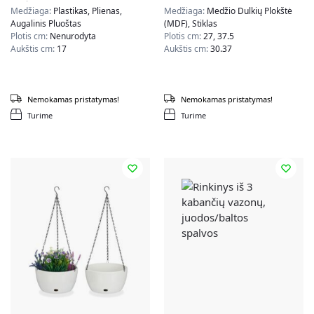
spalvos
Medžiaga:
Plastikas, Plienas,
Medžiaga:
Medžio Dulkių Plokštė
Augalinis Pluoštas
(MDF), Stiklas
Plotis cm:
Nenurodyta
Plotis cm:
27, 37.5
Aukštis cm:
17
Aukštis cm:
30.37
Nemokamas pristatymas!
Nemokamas pristatymas!
Turime
Turime