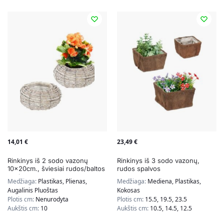
14,01
€
23,49
€
Rinkinys iš 2 sodo vazonų
Rinkinys iš 3 sodo vazonų,
10x20cm., šviesiai rudos/baltos
rudos spalvos
spalvos
Medžiaga:
Plastikas, Plienas,
Medžiaga:
Mediena, Plastikas,
Augalinis Pluoštas
Kokosas
Plotis cm:
Nenurodyta
Plotis cm:
15.5, 19.5, 23.5
Aukštis cm:
10
Aukštis cm:
10.5, 14.5, 12.5