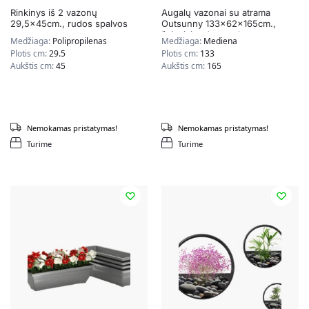
Rinkinys iš 2 vazonų
Augalų vazonai su atrama
29,5x45cm., rudos spalvos
Outsunny 133x62x165cm.,
šviesiai rudos spalvos
Medžiaga:
Polipropilenas
Medžiaga:
Mediena
Plotis cm:
29.5
Plotis cm:
133
Aukštis cm:
45
Aukštis cm:
165
Nemokamas pristatymas!
Nemokamas pristatymas!
Turime
Turime