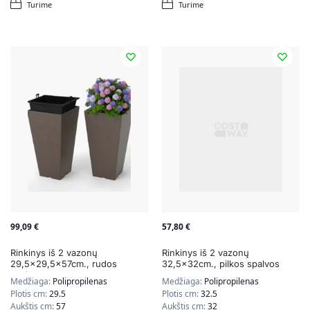
Turime
Turime
99,09
€
57,80
€
Rinkinys iš 2 vazonų
Rinkinys iš 2 vazonų
29,5×29,5x57cm., rudos
32,5x32cm., pilkos spalvos
spalvos
Medžiaga:
Polipropilenas
Medžiaga:
Polipropilenas
Plotis cm:
29.5
Plotis cm:
32.5
Aukštis cm:
57
Aukštis cm:
32