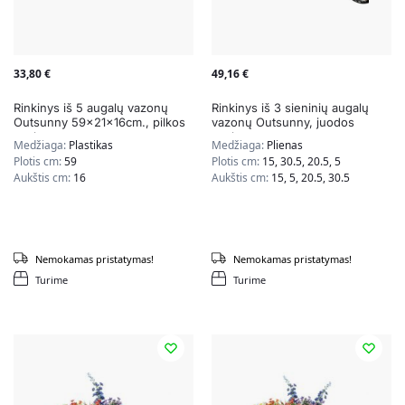
33,80
€
49,16
€
Rinkinys iš 5 augalų vazonų
Rinkinys iš 3 sieninių augalų
Outsunny 59x21x16cm., pilkos
vazonų Outsunny, juodos
spalvos
spalvos
Medžiaga:
Plastikas
Medžiaga:
Plienas
Plotis cm:
59
Plotis cm:
15, 30.5, 20.5, 5
Aukštis cm:
16
Aukštis cm:
15, 5, 20.5, 30.5
Nemokamas pristatymas!
Nemokamas pristatymas!
Turime
Turime