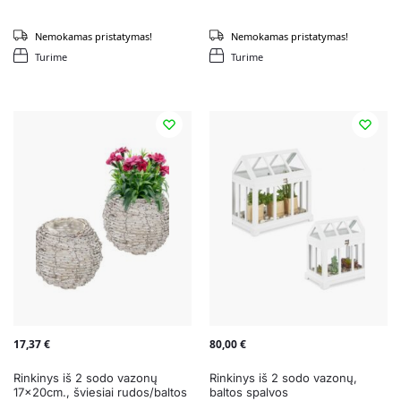
Nemokamas pristatymas!
Nemokamas pristatymas!
Turime
Turime
17,37
€
80,00
€
Rinkinys iš 2 sodo vazonų
Rinkinys iš 2 sodo vazonų,
17x20cm., šviesiai rudos/baltos
baltos spalvos