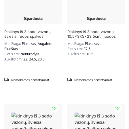
Išparduota
Išparduota
Rinkinys iš 3 sodo vazonų,
Rinkinys iš 3 sodo vazonų
šviesiai rudos spalvos
10,5×37,5×23,5cm., juodos
spalvos
Medžiaga:
Plastikas, Augalinis
Medžiaga:
Plastikas
Pluoštas
Plotis cm:
37.5
Plotis cm:
Nenurodyta
Aukštis cm:
10.5
Aukštis cm:
22, 24.5, 20.5
Nemokamas pristatymas!
Nemokamas pristatymas!