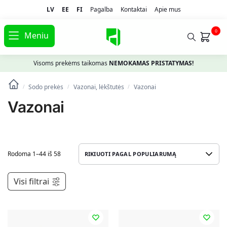
LV
EE
FI
Pagalba
Kontaktai
Apie mus
0
Meniu
Visoms prekėms taikomas
NEMOKAMAS PRISTATYMAS!
Sodo prekės
Vazonai, lėkštutės
Vazonai
/
/
/
Vazonai
Rodoma 1–44 iš 58
Visi filtrai