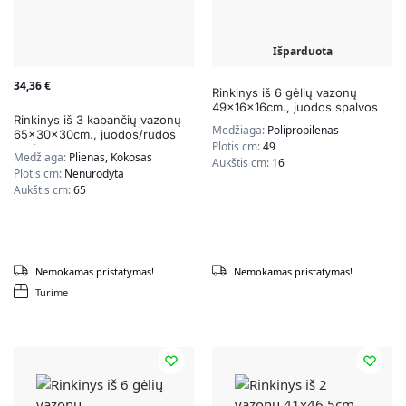
Išparduota
34,36
€
Rinkinys iš 6 gėlių vazonų
49x16x16cm., juodos spalvos
Rinkinys iš 3 kabančių vazonų
Medžiaga:
Polipropilenas
65x30x30cm., juodos/rudos
Plotis cm:
49
spalvos
Medžiaga:
Plienas, Kokosas
Aukštis cm:
16
Plotis cm:
Nenurodyta
Aukštis cm:
65
Nemokamas pristatymas!
Nemokamas pristatymas!
Turime