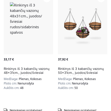
33,17
€
37,92
€
Rinkinys iš 3 kabančių vazonų
Rinkinys iš 3 kabančių vazonų
48x31cm., juodos/šviesiai
50x31cm., juodos/šviesiai
rudos/sidabrinės spalvos
rudos/sidabrinės spalvos
Medžiaga:
Plienas, Kokosas
Medžiaga:
Plienas, Kokosas
Plotis cm:
Nenurodyta
Plotis cm:
Nenurodyta
Aukštis cm:
48
Aukštis cm:
50
Nemokamas pristatymas!
Nemokamas pristatymas!