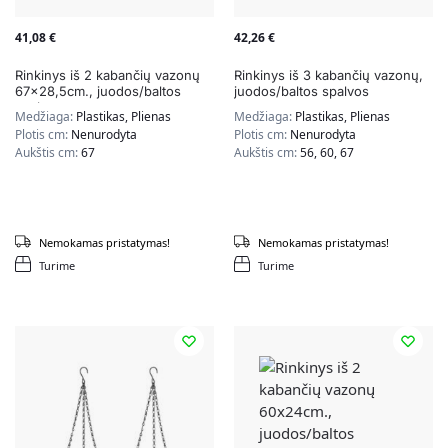
41,08
€
42,26
€
Rinkinys iš 2 kabančių vazonų
Rinkinys iš 3 kabančių vazonų,
67×28,5cm., juodos/baltos
juodos/baltos spalvos
spalvos
Medžiaga:
Plastikas, Plienas
Medžiaga:
Plastikas, Plienas
Plotis cm:
Nenurodyta
Plotis cm:
Nenurodyta
Aukštis cm:
67
Aukštis cm:
56, 60, 67
Nemokamas pristatymas!
Nemokamas pristatymas!
Turime
Turime