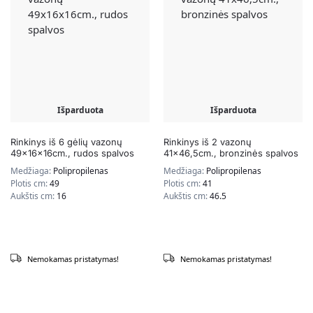
Išparduota
Išparduota
Rinkinys iš 6 gėlių vazonų
Rinkinys iš 2 vazonų
49x16x16cm., rudos spalvos
41×46,5cm., bronzinės spalvos
Medžiaga:
Polipropilenas
Medžiaga:
Polipropilenas
Plotis cm:
49
Plotis cm:
41
Aukštis cm:
16
Aukštis cm:
46.5
Nemokamas pristatymas!
Nemokamas pristatymas!