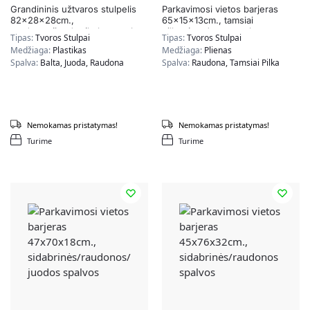
Grandininis užtvaros stulpelis
Parkavimosi vietos barjeras
82x28x28cm.,
65x15x13cm., tamsiai
raudonos/juodos/baltos spalvos
pilkos/raudonos spalvos
Tipas:
Tvoros Stulpai
Tipas:
Tvoros Stulpai
Medžiaga:
Plastikas
Medžiaga:
Plienas
Spalva:
Balta, Juoda, Raudona
Spalva:
Raudona, Tamsiai Pilka
Nemokamas pristatymas!
Nemokamas pristatymas!
Turime
Turime