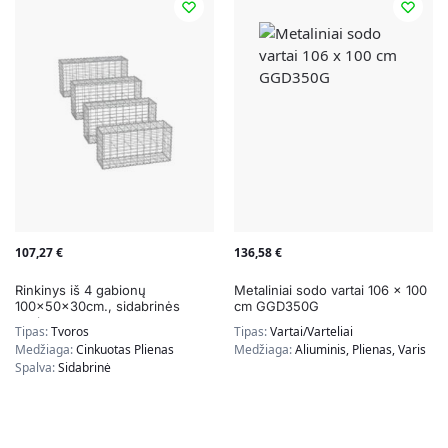
107,27
€
136,58
€
Rinkinys iš 4 gabionų
Metaliniai sodo vartai 106 x 100
100x50x30cm., sidabrinės
cm GGD350G
spalvos
Tipas:
Tvoros
Tipas:
Vartai/varteliai
Medžiaga:
Cinkuotas Plienas
Medžiaga:
Aliuminis, Plienas, Varis
Spalva:
Sidabrinė