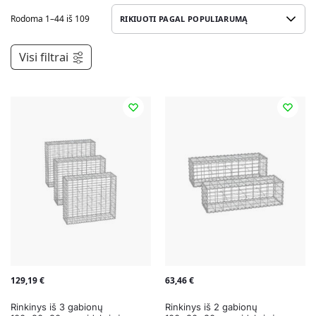
Rodoma 1–44 iš 109
Visi filtrai
129,19
€
63,46
€
Rinkinys iš 3 gabionų
Rinkinys iš 2 gabionų