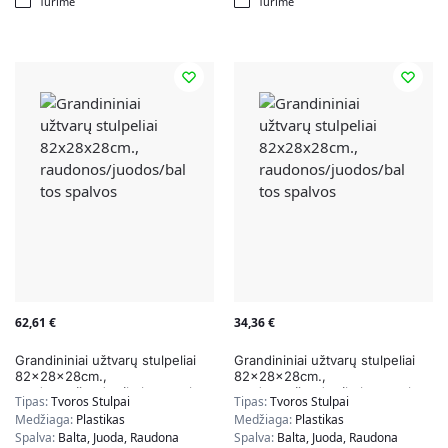
Turime
Turime
62,61
€
34,36
€
Grandininiai užtvarų stulpeliai
Grandininiai užtvarų stulpeliai
82x28x28cm.,
82x28x28cm.,
raudonos/juodos/baltos spalvos
raudonos/juodos/baltos spalvos
Tipas:
Tvoros Stulpai
Tipas:
Tvoros Stulpai
Medžiaga:
Plastikas
Medžiaga:
Plastikas
Spalva:
Balta, Juoda, Raudona
Spalva:
Balta, Juoda, Raudona