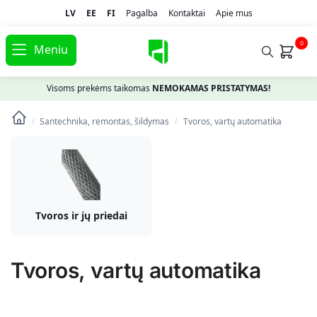
LV
EE
FI
Pagalba
Kontaktai
Apie mus
0
Meniu
Visoms prekėms taikomas
NEMOKAMAS PRISTATYMAS!
Santechnika, remontas, šildymas
Tvoros, vartų automatika
/
/
Tvoros ir jų priedai
Tvoros, vartų automatika