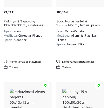
79,39
€
105,16
€
Rinkinys iš 3 gabionų
Sodo tvoros varteliai
100x30x30cm., sidabrinės
106x6x145cm., tamsiai pilkos
spalvos
spalvos
Tipas:
Tvoros
Tipas:
Vartai/varteliai
Medžiaga:
Cinkuotas Plienas
Medžiaga:
Aliuminis, Plastikas,
Spalva:
Sidabrinė
Plienas
Spalva:
Tamsiai Pilka
Nemokamas pristatymas!
Nemokamas pristatymas!
Turime
Turime