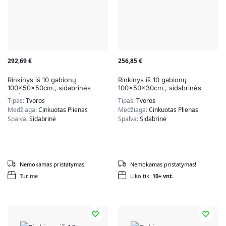
292,69
€
256,85
€
Rinkinys iš 10 gabionų
Rinkinys iš 10 gabionų
100x50x50cm., sidabrinės
100x50x30cm., sidabrinės
spalvos
spalvos
Tipas:
Tvoros
Tipas:
Tvoros
Medžiaga:
Cinkuotas Plienas
Medžiaga:
Cinkuotas Plienas
Spalva:
Sidabrinė
Spalva:
Sidabrinė
Nemokamas pristatymas!
Nemokamas pristatymas!
Turime
Liko tik:
10+ vnt.