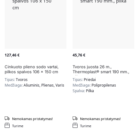
127,46
€
45,76
€
Cinkuoto plieno sodo vartai,
Tvoros juosta 26 m.,
pilkos spalvos 106 x 150 cm
Thermoplast® smart 190 mm.,
pilka
Tipas:
Tvoros
Tipas:
Priedai
Medžiaga:
Aliuminis, Plienas, Varis
Medžiaga:
Polipropilenas
Spalva:
Pilka
Nemokamas pristatymas!
Nemokamas pristatymas!
Turime
Turime