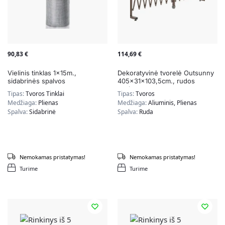
90,83
€
114,69
€
Vielinis tinklas 1x15m.,
Dekoratyvinė tvorelė Outsunny
sidabrinės spalvos
405x31x103,5cm., rudos
spalvos
Tipas:
Tvoros Tinklai
Tipas:
Tvoros
Medžiaga:
Plienas
Medžiaga:
Aliuminis, Plienas
Spalva:
Sidabrinė
Spalva:
Ruda
Nemokamas pristatymas!
Nemokamas pristatymas!
Turime
Turime