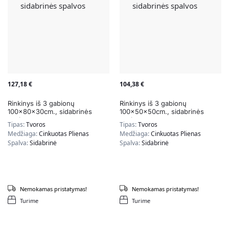
127,18
€
104,38
€
Rinkinys iš 3 gabionų
Rinkinys iš 3 gabionų
100x80x30cm., sidabrinės
100x50x50cm., sidabrinės
spalvos
spalvos
Tipas:
Tvoros
Tipas:
Tvoros
Medžiaga:
Cinkuotas Plienas
Medžiaga:
Cinkuotas Plienas
Spalva:
Sidabrinė
Spalva:
Sidabrinė
Nemokamas pristatymas!
Nemokamas pristatymas!
Turime
Turime