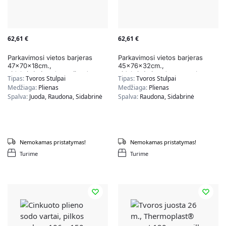
62,61
€
62,61
€
Parkavimosi vietos barjeras
Parkavimosi vietos barjeras
47x70x18cm.,
45x76x32cm.,
sidabrinės/raudonos/juodos
sidabrinės/raudonos spalvos
Tipas:
Tvoros Stulpai
Tipas:
Tvoros Stulpai
spalvos
Medžiaga:
Plienas
Medžiaga:
Plienas
Spalva:
Juoda, Raudona, Sidabrinė
Spalva:
Raudona, Sidabrinė
Nemokamas pristatymas!
Nemokamas pristatymas!
Turime
Turime