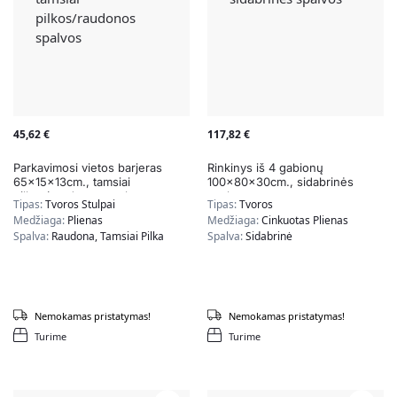
45,62
€
117,82
€
Parkavimosi vietos barjeras
Rinkinys iš 4 gabionų
65x15x13cm., tamsiai
100x80x30cm., sidabrinės
pilkos/raudonos spalvos
spalvos
Tipas:
Tvoros Stulpai
Tipas:
Tvoros
Medžiaga:
Plienas
Medžiaga:
Cinkuotas Plienas
Spalva:
Raudona, Tamsiai Pilka
Spalva:
Sidabrinė
Nemokamas pristatymas!
Nemokamas pristatymas!
Turime
Turime