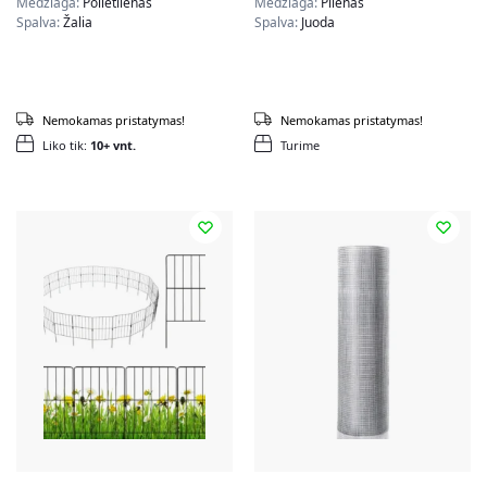
Medžiaga:
Polietilenas
Medžiaga:
Plienas
Spalva:
Žalia
Spalva:
Juoda
Nemokamas pristatymas!
Nemokamas pristatymas!
Liko tik:
10+ vnt.
Turime