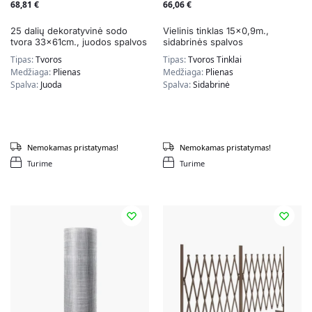
68,81
€
66,06
€
25 dalių dekoratyvinė sodo
Vielinis tinklas 15×0,9m.,
tvora 33x61cm., juodos spalvos
sidabrinės spalvos
Tipas:
Tvoros
Tipas:
Tvoros Tinklai
Medžiaga:
Plienas
Medžiaga:
Plienas
Spalva:
Juoda
Spalva:
Sidabrinė
Nemokamas pristatymas!
Nemokamas pristatymas!
Turime
Turime