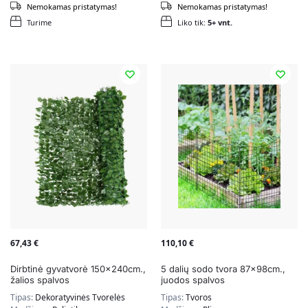
Nemokamas pristatymas!
Nemokamas pristatymas!
Turime
Liko tik:
5+ vnt.
67,43
€
110,10
€
Dirbtinė gyvatvorė 150x240cm.,
5 dalių sodo tvora 87x98cm.,
žalios spalvos
juodos spalvos
Tipas:
Dekoratyvinės Tvorelės
Tipas:
Tvoros