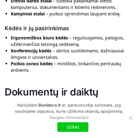
Erdvūs darbo stalai
– suteikia pakankamai vietos
kompiuteriui, dokumentams ir kitiems reikmenims.
Kampiniai stalai
– puikus sprendimas taupant erdvę.
Kėdės ir jų pasirinkimas
Ergonomiškos biuro kėdės
– reguliuojamos, patogios,
užtikrinančios teisingą sėdėseną.
Konferencijų kėdės
– skirtos susitikimams, dažniausiai
lengvos ir universalios.
Poilsio zonos kėdės
– minkštos, tinkančios pertraukų
erdvėms.
Dokumentų ir daiktų
laikymo sprendimai
Naršydami
Bonideco.lt
el. parduotuvėje sutinkate, jog
naudojame slapukus, kurie užtikrina sklandų apsipirkimą.
Daugiau informacijos
Tvarkinga darbo vieta gerina efektyvumą ir padeda išvengti
chaoso.
GERAI
Spintelės ir lentynos
– svarbios dokumentams, knygoms ir