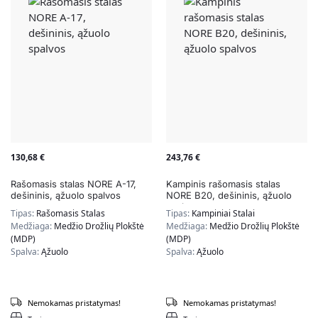
130,68
€
243,76
€
Rašomasis stalas NORE A-17,
Kampinis rašomasis stalas
dešininis, ąžuolo spalvos
NORE B20, dešininis, ąžuolo
spalvos
Tipas:
Rašomasis Stalas
Tipas:
Kampiniai Stalai
Medžiaga:
Medžio Drožlių Plokštė
Medžiaga:
Medžio Drožlių Plokštė
(MDP)
(MDP)
Spalva:
Ąžuolo
Spalva:
Ąžuolo
Nemokamas pristatymas!
Nemokamas pristatymas!