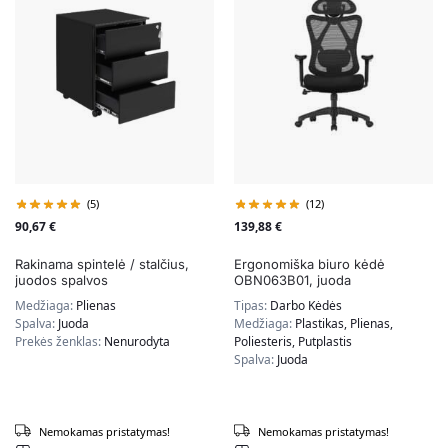
(5)
(12)
90,67
€
139,88
€
Rakinama spintelė / stalčius,
Ergonomiška biuro kėdė
juodos spalvos
OBN063B01, juoda
Medžiaga:
Plienas
Tipas:
Darbo Kėdės
Spalva:
Juoda
Medžiaga:
Plastikas, Plienas,
Prekės ženklas:
Nenurodyta
Poliesteris, Putplastis
Spalva:
Juoda
Nemokamas pristatymas!
Nemokamas pristatymas!