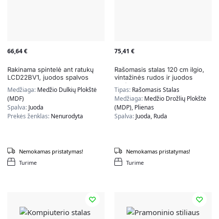
66,64
€
75,41
€
Rakinama spintelė ant ratukų
Rašomasis stalas 120 cm ilgio,
LCD22BV1, juodos spalvos
vintažinės rudos ir juodos
spalvos
Medžiaga:
Medžio Dulkių Plokštė
Tipas:
Rašomasis Stalas
(MDF)
Medžiaga:
Medžio Drožlių Plokštė
Spalva:
Juoda
(MDP), Plienas
Prekės ženklas:
Nenurodyta
Spalva:
Juoda, Ruda
Nemokamas pristatymas!
Nemokamas pristatymas!
Turime
Turime