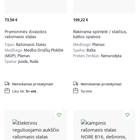
73,50
€
109,22
€
Pramoninės išvaizdos
Rakinama spintelė / stalčius,
rašomasis stalas
baltos spalvos
Tipas:
Rašomasis Stalas
Medžiaga:
Plienas
Medžiaga:
Medžio Drožlių Plokštė
Spalva:
Balta
(MDP), Plienas
Prekės ženklas:
Nenurodyta
Spalva:
Juoda, Ruda
Nemokamas pristatymas!
Nemokamas pristatymas!
Liko tik:
5+ vnt.
Turime