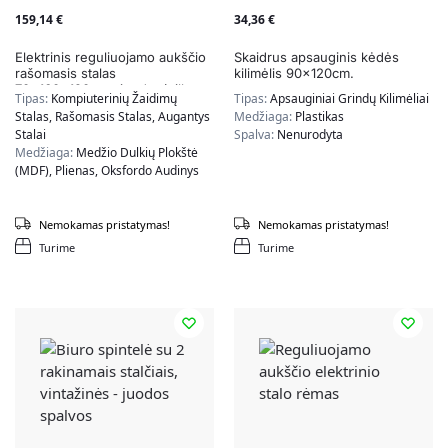
159,14
€
34,36
€
Elektrinis reguliuojamo aukščio
Skaidrus apsauginis kėdės
rašomasis stalas
kilimėlis 90x120cm.
70x160x120cm., juodos/pilkos
Tipas:
Kompiuterinių Žaidimų
Tipas:
Apsauginiai Grindų Kilimėliai
spalvos
Stalas, Rašomasis Stalas, Augantys
Medžiaga:
Plastikas
Stalai
Spalva:
Nenurodyta
Medžiaga:
Medžio Dulkių Plokštė
(MDF), Plienas, Oksfordo Audinys
Spalva:
Juoda, Pilka
Nemokamas pristatymas!
Nemokamas pristatymas!
Turime
Turime