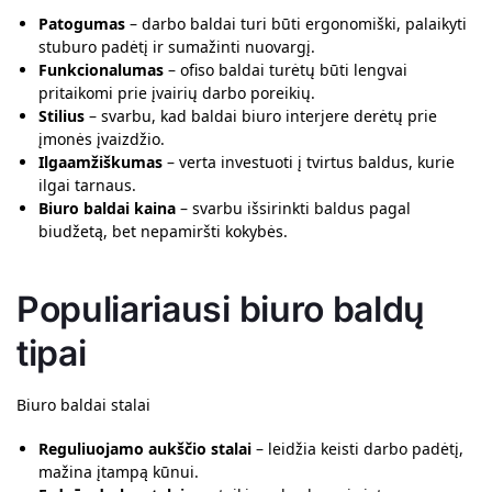
Patogumas
– darbo baldai turi būti ergonomiški, palaikyti
stuburo padėtį ir sumažinti nuovargį.
Funkcionalumas
– ofiso baldai turėtų būti lengvai
pritaikomi prie įvairių darbo poreikių.
Stilius
– svarbu, kad baldai biuro interjere derėtų prie
įmonės įvaizdžio.
Ilgaamžiškumas
– verta investuoti į tvirtus baldus, kurie
ilgai tarnaus.
Biuro baldai kaina
– svarbu išsirinkti baldus pagal
biudžetą, bet nepamiršti kokybės.
Populiariausi biuro baldų
tipai
Biuro baldai stalai
Reguliuojamo aukščio stalai
– leidžia keisti darbo padėtį,
mažina įtampą kūnui.