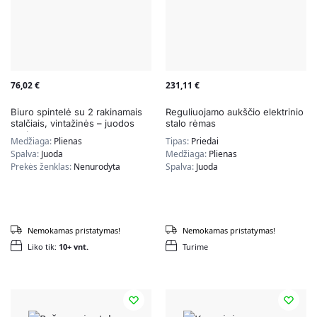
76,02
€
231,11
€
Biuro spintelė su 2 rakinamais
Reguliuojamo aukščio elektrinio
stalčiais, vintažinės – juodos
stalo rėmas
spalvos
Medžiaga:
Plienas
Tipas:
Priedai
Spalva:
Juoda
Medžiaga:
Plienas
Prekės ženklas:
Nenurodyta
Spalva:
Juoda
Nemokamas pristatymas!
Nemokamas pristatymas!
Liko tik:
10+ vnt.
Turime