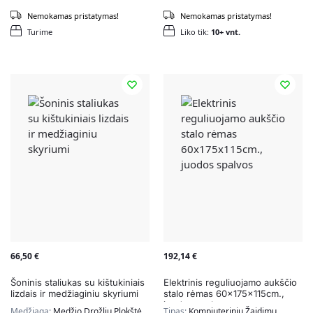
Nemokamas pristatymas!
Nemokamas pristatymas!
Turime
Liko tik:
10+ vnt.
66,50
€
192,14
€
Šoninis staliukas su kištukiniais
Elektrinis reguliuojamo aukščio
lizdais ir medžiaginiu skyriumi
stalo rėmas 60x175x115cm.,
juodos spalvos
Medžiaga:
Medžio Drožlių Plokštė
Tipas:
Kompiuterinių Žaidimų