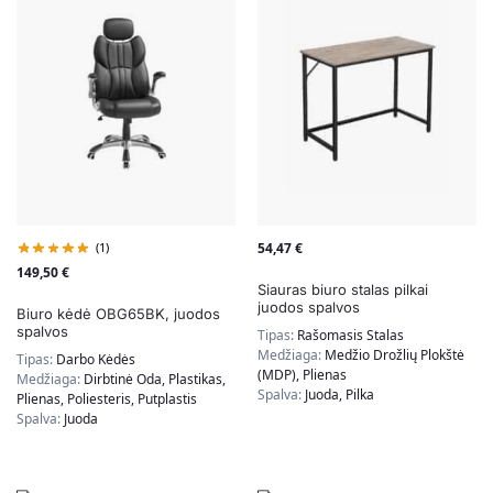
(1)
54,47
€
149,50
€
Siauras biuro stalas pilkai
juodos spalvos
Biuro kėdė OBG65BK, juodos
spalvos
Tipas:
Rašomasis Stalas
Medžiaga:
Medžio Drožlių Plokštė
Tipas:
Darbo Kėdės
(MDP), Plienas
Medžiaga:
Dirbtinė Oda, Plastikas,
Spalva:
Juoda, Pilka
Plienas, Poliesteris, Putplastis
Spalva:
Juoda