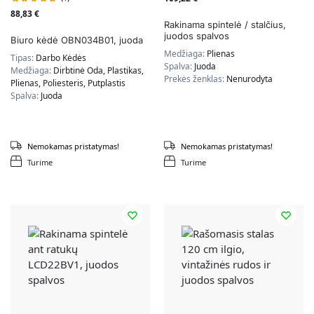
88,83
€
Rakinama spintelė / stalčius,
juodos spalvos
Biuro kėdė OBN034B01, juoda
Medžiaga:
Plienas
Tipas:
Darbo Kėdės
Spalva:
Juoda
Medžiaga:
Dirbtinė Oda, Plastikas,
Prekės ženklas:
Nenurodyta
Plienas, Poliesteris, Putplastis
Spalva:
Juoda
Nemokamas pristatymas!
Nemokamas pristatymas!
Turime
Turime