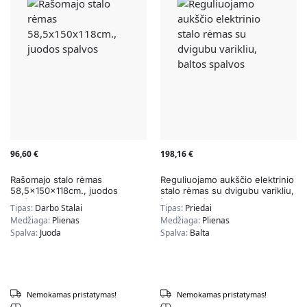
96,60
€
198,16
€
Rašomajo stalo rėmas
Reguliuojamo aukščio elektrinio
58,5x150x118cm., juodos
stalo rėmas su dvigubu varikliu,
spalvos
baltos spalvos
Tipas:
Darbo Stalai
Tipas:
Priedai
Medžiaga:
Plienas
Medžiaga:
Plienas
Spalva:
Juoda
Spalva:
Balta
Nemokamas pristatymas!
Nemokamas pristatymas!