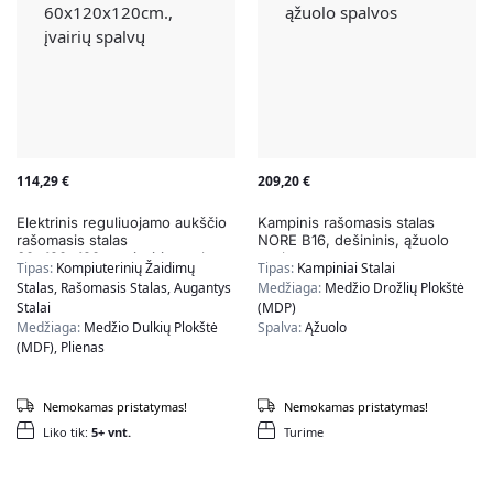
114,29
€
209,20
€
Elektrinis reguliuojamo aukščio
Kampinis rašomasis stalas
rašomasis stalas
NORE B16, dešininis, ąžuolo
60x120x120cm., įvairių spalvų
spalvos
Tipas:
Kompiuterinių Žaidimų
Tipas:
Kampiniai Stalai
Stalas, Rašomasis Stalas, Augantys
Medžiaga:
Medžio Drožlių Plokštė
Stalai
(MDP)
Medžiaga:
Medžio Dulkių Plokštė
Spalva:
Ąžuolo
(MDF), Plienas
Spalva:
Įvairiaspalvė
Nemokamas pristatymas!
Nemokamas pristatymas!
Liko tik:
5+ vnt.
Turime