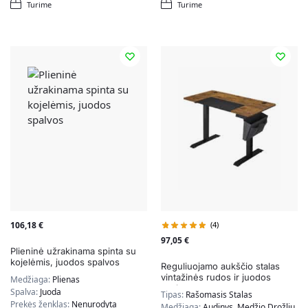
Turime
Turime
106,18
€
(4)
97,05
€
Plieninė užrakinama spinta su
kojelėmis, juodos spalvos
Reguliuojamo aukščio stalas
vintažinės rudos ir juodos
Medžiaga:
Plienas
spalvos
Spalva:
Juoda
Tipas:
Rašomasis Stalas
Prekės ženklas:
Nenurodyta
Medžiaga:
Audinys, Medžio Drožlių