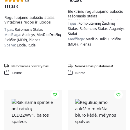
(2)
167,25
€
111,35
€
Elektrinis reguliuojamo aukščio
rašomasis stalas
Reguliuojamo aukščio stalas
70x160x120cm., juodos/rudos
vintažinės rudos ir juodos
Tipas:
Kompiuterinių Žaidimų
spalvos
spalvos
Stalas, Rašomasis Stalas, Augantys
Tipas:
Rašomasis Stalas
Stalai
Medžiaga:
Audinys, Medžio Drožlių
Medžiaga:
Medžio Dulkių Plokštė
Plokštė (MDP), Plienas
(MDF), Plienas
Spalva:
Juoda, Ruda
Spalva:
Juoda, Ruda
Nemokamas pristatymas!
Nemokamas pristatymas!
Turime
Turime