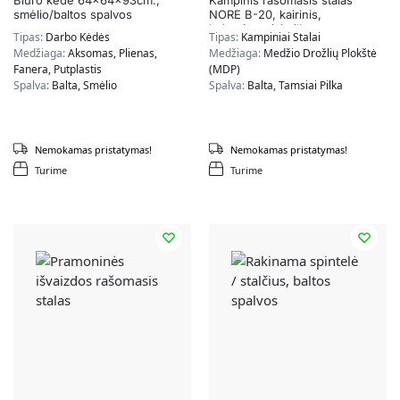
Biuro kėdė 64x64x93cm.,
Kampinis rašomasis stalas
smėlio/baltos spalvos
NORE B-20, kairinis,
baltas/tamsiai pilkas
Tipas:
Darbo Kėdės
Tipas:
Kampiniai Stalai
Medžiaga:
Aksomas, Plienas,
Medžiaga:
Medžio Drožlių Plokštė
Fanera, Putplastis
(MDP)
Spalva:
Balta, Smėlio
Spalva:
Balta, Tamsiai Pilka
Nemokamas pristatymas!
Nemokamas pristatymas!
Turime
Turime