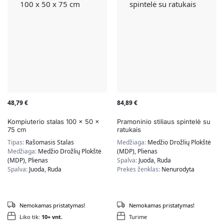
48,79
€
84,89
€
Kompiuterio stalas 100 x 50 x
Pramoninio stiliaus spintelė su
75 cm
ratukais
Tipas:
Rašomasis Stalas
Medžiaga:
Medžio Drožlių Plokštė
Medžiaga:
Medžio Drožlių Plokštė
(MDP), Plienas
(MDP), Plienas
Spalva:
Juoda, Ruda
Spalva:
Juoda, Ruda
Prekės ženklas:
Nenurodyta
Nemokamas pristatymas!
Nemokamas pristatymas!
Liko tik:
10+ vnt.
Turime