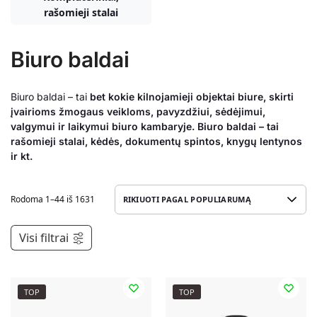
rašomieji stalai
Biuro baldai
Biuro baldai – tai
bet kokie kilnojamieji objektai biure, skirti
įvairioms žmogaus veikloms, pavyzdžiui, sėdėjimui,
valgymui ir laikymui biuro kambaryje. Biuro baldai – tai
rašomieji stalai, kėdės, dokumentų spintos, knygų lentynos
ir kt.
Rodoma 1–44 iš 1631
Visi filtrai
TOP
TOP