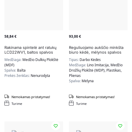
58,84
€
93,00
€
Rakinama spintelė ant ratukų
Reguliuojamo aukščio minkšta
LCD22WV1, baltos spalvos
biuro kėdė, mėlynos spalvos
Medžiaga:
Medžio Dulkių Plokštė
Tipas:
Darbo Kėdės
(MDF)
Medžiaga:
Lino Imitacija, Medžio
Spalva:
Balta
Drožlių Plokštė (MDP), Plastikas,
Prekės ženklas:
Nenurodyta
Plienas
Spalva:
Mėlyna
Nemokamas pristatymas!
Nemokamas pristatymas!
Turime
Turime