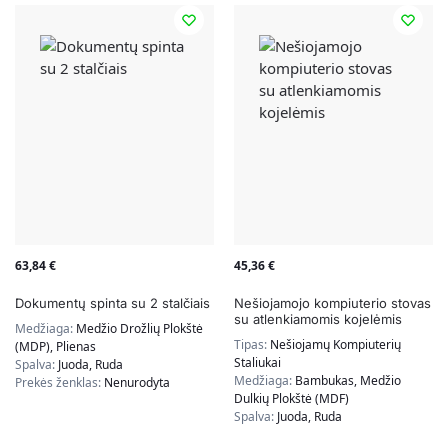
63,84
€
45,36
€
Dokumentų spinta su 2 stalčiais
Nešiojamojo kompiuterio stovas
su atlenkiamomis kojelėmis
Medžiaga:
Medžio Drožlių Plokštė
Tipas:
Nešiojamų Kompiuterių
(MDP), Plienas
Staliukai
Spalva:
Juoda, Ruda
Medžiaga:
Bambukas, Medžio
Prekės ženklas:
Nenurodyta
Dulkių Plokštė (MDF)
Spalva:
Juoda, Ruda