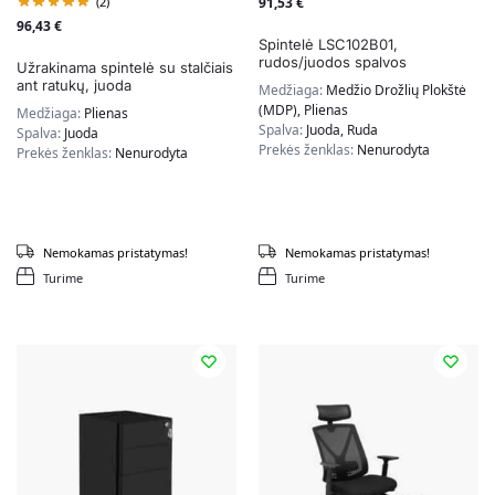
(2)
91,53
€
96,43
€
Spintelė LSC102B01,
rudos/juodos spalvos
Užrakinama spintelė su stalčiais
ant ratukų, juoda
Medžiaga:
Medžio Drožlių Plokštė
(MDP), Plienas
Medžiaga:
Plienas
Spalva:
Juoda, Ruda
Spalva:
Juoda
Prekės ženklas:
Nenurodyta
Prekės ženklas:
Nenurodyta
Nemokamas pristatymas!
Nemokamas pristatymas!
Turime
Turime