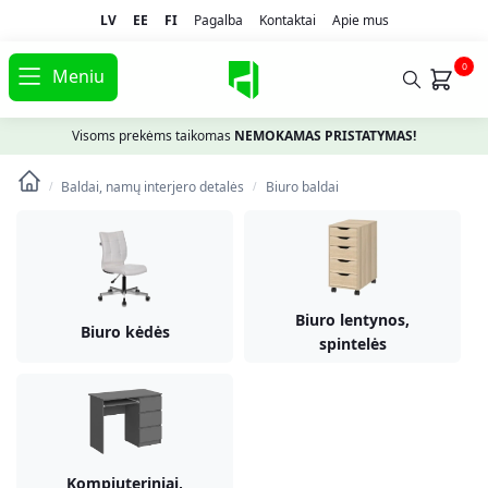
LV
EE
FI
Pagalba
Kontaktai
Apie mus
0
Meniu
Visoms prekėms taikomas
NEMOKAMAS PRISTATYMAS!
Baldai, namų interjero detalės
Biuro baldai
/
/
Biuro lentynos,
Biuro kėdės
spintelės
Kompiuteriniai,