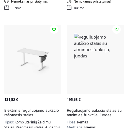
Nemokamas pristatymas!
Nemokamas pristatymas!
Turime
Turime
131,52
€
195,63
€
Elektrinis reguliuojamo aukščio
Reguliuojamo aukščio stalas su
rašomasis stalas
atminties funkcija, juodas
60x140x120cm., baltos/pilkos
Tipas:
Kompiuterinių Žaidimų
Tipas:
Rėmas
spalvos
Stalas, Rašomasis Stalas, Augantys
Medžiaga:
Plienas