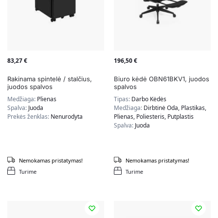
83,27
€
196,50
€
Rakinama spintelė / stalčius,
Biuro kėdė OBN61BKV1, juodos
juodos spalvos
spalvos
Medžiaga:
Plienas
Tipas:
Darbo Kėdės
Spalva:
Juoda
Medžiaga:
Dirbtinė Oda, Plastikas,
Prekės ženklas:
Nenurodyta
Plienas, Poliesteris, Putplastis
Spalva:
Juoda
Nemokamas pristatymas!
Nemokamas pristatymas!
Turime
Turime