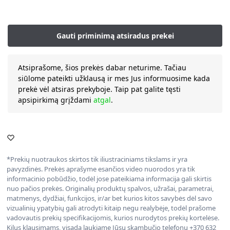
Atsiprašome, šios prekės dabar neturime. Tačiau
siūlome pateikti užklausą ir mes Jus informuosime kada
prekė vėl atsiras prekyboje. Taip pat galite tęsti
apsipirkimą grįždami
atgal
.
*Prekių nuotraukos skirtos tik iliustraciniams tikslams ir yra
pavyzdinės. Prekės aprašyme esančios video nuorodos yra tik
informacinio pobūdžio, todėl jose pateikiama informacija gali skirtis
nuo pačios prekės. Originalių produktų spalvos, užrašai, parametrai,
matmenys, dydžiai, funkcijos, ir/ar bet kurios kitos savybės dėl savo
vizualinių ypatybių gali atrodyti kitaip negu realybėje, todėl prašome
vadovautis prekių specifikacijomis, kurios nurodytos prekių kortelėse.
Kilus klausimams, visada laukiame Jūsų skambučio telefonu +370 632