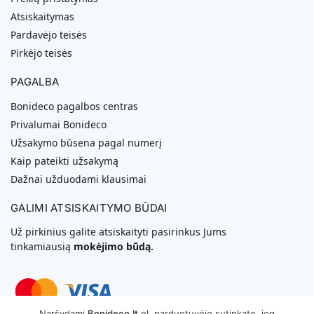
Atsiskaitymas
Pardavėjo teisės
Pirkėjo teisės
PAGALBA
Bonideco pagalbos centras
Privalumai Bonideco
Užsakymo būsena pagal numerį
Kaip pateikti užsakymą
Dažnai užduodami klausimai
GALIMI ATSISKAITYMO BŪDAI
Už pirkinius galite atsiskaityti pasirinkus Jums
tinkamiausią
mokėjimo būdą.
Naršydami
Bonideco.lt
el. parduotuvėje sutinkate, jog