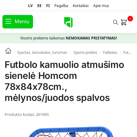
LV
EE
FI
Pagalba
Kontaktai
Apie mus
0
Meniu
Visoms prekėms taikomas
NEMOKAMAS PRISTATYMAS!
Sportas, laisvalaikis, turizmas
Spоrto prekės
Futbolas
Futbolo vartai ir tinklai
/
/
/
/
Futbolo kamuolio atmušimo
sienelė Homcom
78x84x78cm.,
mėlynos/juodos spalvos
Produkto kodas:
261993