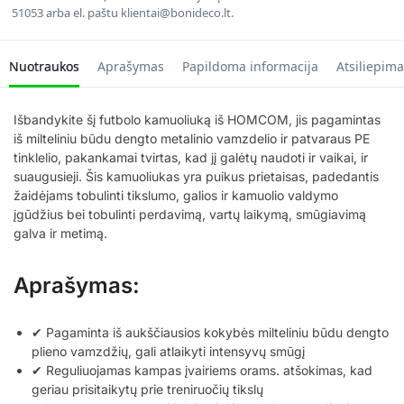
51053 arba el. paštu klientai@bonideco.lt.
Nuotraukos
Aprašymas
Papildoma informacija
Atsiliepima
Išbandykite šį futbolo kamuoliuką iš HOMCOM, jis pagamintas
iš milteliniu būdu dengto metalinio vamzdelio ir patvaraus PE
tinklelio, pakankamai tvirtas, kad jį galėtų naudoti ir vaikai, ir
suaugusieji. Šis kamuoliukas yra puikus prietaisas, padedantis
žaidėjams tobulinti tikslumo, galios ir kamuolio valdymo
įgūdžius bei tobulinti perdavimą, vartų laikymą, smūgiavimą
galva ir metimą.
Aprašymas:
✔ Pagaminta iš aukščiausios kokybės milteliniu būdu dengto
plieno vamzdžių, gali atlaikyti intensyvų smūgį
✔ Reguliuojamas kampas įvairiems orams. atšokimas, kad
geriau prisitaikytų prie treniruočių tikslų