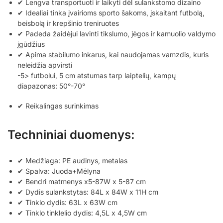
✔ Lengva transportuoti ir laikyti dėl sulankstomo dizaino
✔ Idealiai tinka įvairioms sporto šakoms, įskaitant futbolą,
beisbolą ir krepšinio treniruotes
✔ Padeda žaidėjui lavinti tikslumo, jėgos ir kamuolio valdymo
įgūdžius
✔ Apima stabilumo inkarus, kai naudojamas vamzdis, kuris
neleidžia apvirsti
-5> futbolui, 5 cm atstumas tarp laiptelių, kampų
diapazonas: 50°-70°
✔ Reikalingas surinkimas
Techniniai duomenys:
✔ Medžiaga: PE audinys, metalas
✔ Spalva: Juoda+Mėlyna
✔ Bendri matmenys x5-87W x 5-87 cm
✔ Dydis sulankstytas: 84L x 84W x 11H cm
✔ Tinklo dydis: 63L x 63W cm
✔ Tinklo tinklelio dydis: 4,5L x 4,5W cm