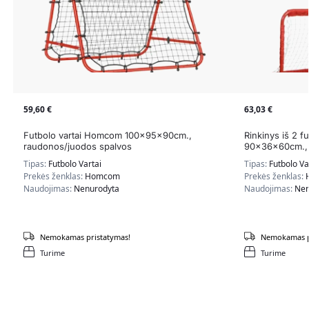
59,60
€
63,03
€
Futbolo vartai Homcom 100x95x90cm.,
Rinkinys iš 2 
raudonos/juodos spalvos
90x36x60cm., 
Tipas:
Futbolo Vartai
Tipas:
Futbolo Va
Prekės ženklas:
Homcom
Prekės ženklas:
Naudojimas:
Nenurodyta
Naudojimas:
Nen
Nemokamas pristatymas!
Nemokamas p
Turime
Turime