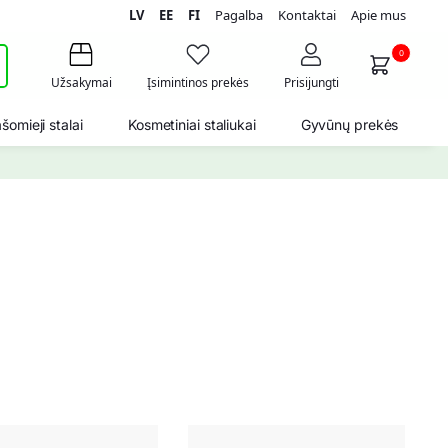
LV
EE
FI
Pagalba
Kontaktai
Apie mus
i
0
Užsakymai
Įsimintinos prekės
Prisijungti
šomieji stalai
Kosmetiniai staliukai
Gyvūnų prekės