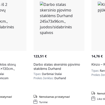
123,51
€
14,76
€
ūklos stovų
Darbo stalas skersinio pjovimo
Kinzo – 
x130cm.,
staklėms Durhand
Tipas:
Rank
ės spalvos
245x73x96cm.,
alai
Tipas:
Darbiniai Stalai
Prekės že
juodos/sidabrinės spalvos
omcom
Prekės ženklas:
Durhand
Nemok
statymas!
Nemokamas pristatymas!
Liko ti
Turime