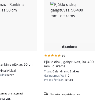
Išparduota
(4)
Pjūklo diskų galąstuvas, 90-400
Rankinis pjūklas 50 cm
mm.. diskams
iniai Pjūklai
Tipas:
Galandinimo Staklės
nklas:
Kinzo
Galingumas W:
110
Prekės ženklas:
Bituxx
amas pristatymas!
Nemokamas pristatymas!
k:
5+ vnt.