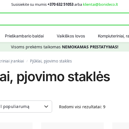
Susisiekite su mumis
+370 632 51053
arba
klientai@bonideco.lt
Ieškot
Prieškambario baldai
Vaikiškos lovos
Kompiuteriniai, ra
Visoms prekėms taikomas
NEMOKAMAS PRISTATYMAS!
riniai įrankiai
Pjūklai, pjovimo staklės
/
ai, pjovimo staklės
Rodomi visi rezultatai: 9