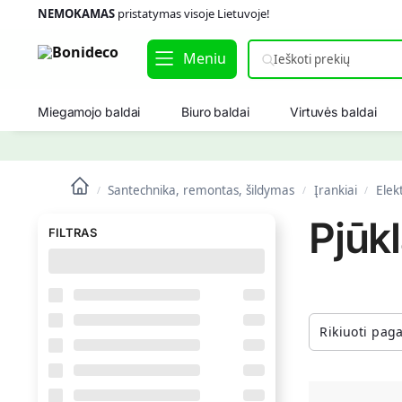
NEMOKAMAS
pristatymas visoje Lietuvoje!
Meniu
Miegamojo baldai
Biuro baldai
Virtuvės baldai
Santechnika, remontas, šildymas
Įrankiai
Elekt
/
/
/
Pjūkl
FILTRAS