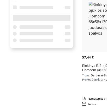
57,44
€
Rinkinys iš 2 pj
Homcom 68x58
juodos/sidabrin
Tipas:
Darbiniai St
Prekės ženklas:
H
Nemokamas pri
Turime