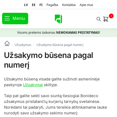
LV
EE
FI
Pagalba
Kontaktai
Apie mus
0
Meniu
Visoms prekėms taikomas
NEMOKAMAS PRISTATYMAS!
Užsakymas
Užsakymo būsena pagal numerį
/
/
Užsakymo būsena pagal
numerį
Užsakymo būseną visada galite sužinoti asmeninėje
paskyroje
Užsakymai
skiltyje.
Taip pat galite sekti savo siuntą tiesiogiai Bonideco
užsakymus pristatančių kurjerių tarnybų svetainėse.
Norėdami tai padaryti, Jums tereikia atitinkamame lauke
nurodyti savo užsakymo sekimo numerį: