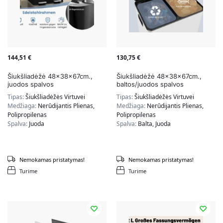
144,51
€
130,75
€
Šiukšliadėžė 48x38x67cm.,
Šiukšliadėžė 48x38x67cm.,
juodos spalvos
baltos/juodos spalvos
Tipas:
Šiukšliadėžės Virtuvei
Tipas:
Šiukšliadėžės Virtuvei
Medžiaga:
Nerūdijantis Plienas,
Medžiaga:
Nerūdijantis Plienas,
Polipropilenas
Polipropilenas
Spalva:
Juoda
Spalva:
Balta, Juoda
Nemokamas pristatymas!
Nemokamas pristatymas!
Turime
Turime