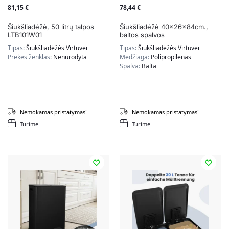
81,15
€
78,44
€
Šiukšliadėžė, 50 litrų talpos
Šiukšliadėžė 40x26x84cm.,
LTB101W01
baltos spalvos
Tipas:
Šiukšliadėžės Virtuvei
Tipas:
Šiukšliadėžės Virtuvei
Prekės ženklas:
Nenurodyta
Medžiaga:
Polipropilenas
Spalva:
Balta
Nemokamas pristatymas!
Nemokamas pristatymas!
Turime
Turime