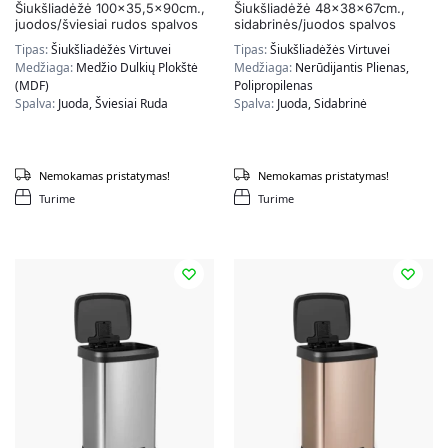
Šiukšliadėžė 100×35,5x90cm.,
Šiukšliadėžė 48x38x67cm.,
juodos/šviesiai rudos spalvos
sidabrinės/juodos spalvos
Tipas:
Šiukšliadėžės Virtuvei
Tipas:
Šiukšliadėžės Virtuvei
Medžiaga:
Medžio Dulkių Plokštė
Medžiaga:
Nerūdijantis Plienas,
(MDF)
Polipropilenas
Spalva:
Juoda, Šviesiai Ruda
Spalva:
Juoda, Sidabrinė
Nemokamas pristatymas!
Nemokamas pristatymas!
Turime
Turime