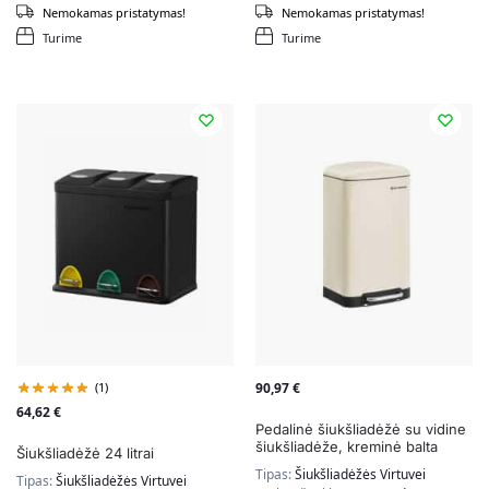
Nemokamas pristatymas!
Nemokamas pristatymas!
Turime
Turime
(1)
90,97
€
64,62
€
Pedalinė šiukšliadėžė su vidine
šiukšliadėže, kreminė balta
Šiukšliadėžė 24 litrai
Tipas:
Šiukšliadėžės Virtuvei
Tipas:
Šiukšliadėžės Virtuvei