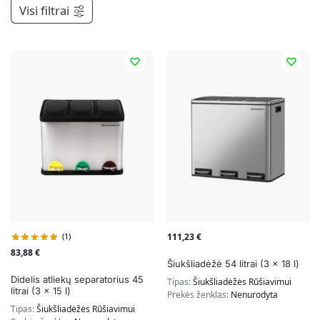
Visi filtrai
(1)
111,23
€
83,88
€
Šiukšliadėžė 54 litrai (3 x 18 l)
Didelis atliekų separatorius 45
Tipas:
Šiukšliadėžės Rūšiavimui
litrai (3 x 15 l)
Prekės ženklas:
Nenurodyta
Tipas:
Šiukšliadėžės Rūšiavimui