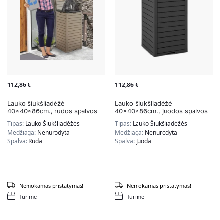
112,86
€
112,86
€
Lauko šiukšliadėžė
Lauko šiukšliadėžė
40x40x86cm., rudos spalvos
40x40x86cm., juodos spalvos
Tipas:
Lauko Šiukšliadėžės
Tipas:
Lauko Šiukšliadėžės
Medžiaga:
Nenurodyta
Medžiaga:
Nenurodyta
Spalva:
Ruda
Spalva:
Juoda
Nemokamas pristatymas!
Nemokamas pristatymas!
Turime
Turime