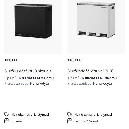
101,11
€
116,31
€
Šiukšlių dėžė su 3 skyriais
Šiukšliadėžė virtuvei 3x18L
Tipas:
Šiukšliadėžės Rūšiavimui
Tipas:
Šiukšliadėžės Rūšiavimui
Prekės ženklas:
Nenurodyta
Prekės ženklas:
Nenurodyta
Nemokamas pristatymas!
Nemokamas pristatymas!
Turime
Liko tik:
10+ vnt.