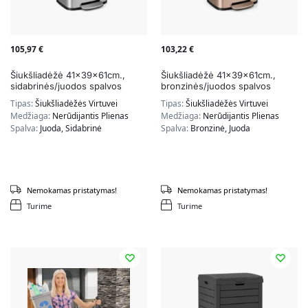
105,97
€
103,22
€
Šiukšliadėžė 41x39x61cm.,
Šiukšliadėžė 41x39x61cm.,
sidabrinės/juodos spalvos
bronzinės/juodos spalvos
Tipas:
Šiukšliadėžės Virtuvei
Tipas:
Šiukšliadėžės Virtuvei
Medžiaga:
Nerūdijantis Plienas
Medžiaga:
Nerūdijantis Plienas
Spalva:
Juoda, Sidabrinė
Spalva:
Bronzinė, Juoda
Nemokamas pristatymas!
Nemokamas pristatymas!
Turime
Turime