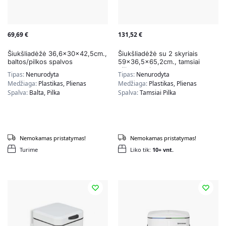
69,69
€
131,52
€
Šiukšliadėžė 36,6x30x42,5cm.,
Šiukšliadėžė su 2 skyriais
baltos/pilkos spalvos
59×36,5×65,2cm., tamsiai
pilkos spalvos
Tipas:
Nenurodyta
Tipas:
Nenurodyta
Medžiaga:
Plastikas, Plienas
Medžiaga:
Plastikas, Plienas
Spalva:
Balta, Pilka
Spalva:
Tamsiai Pilka
Nemokamas pristatymas!
Nemokamas pristatymas!
Turime
Liko tik:
10+ vnt.