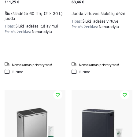
111,25
€
63,46
€
Šiukšliadėžė 60 litrų (2 x 30 L)
Juoda virtuvės šiukšlių dėžė
juoda
Tipas:
Šiukšliadėžės Virtuvei
Tipas:
Šiukšliadėžės Rūšiavimui
Prekės ženklas:
Nenurodyta
Prekės ženklas:
Nenurodyta
Nemokamas pristatymas!
Nemokamas pristatymas!
Turime
Turime