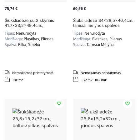
75,74
€
60,56
€
Šiukšliadėžė su 2 skyriais
Šiukšliadėžė 34×28,5×40,4cm.,
41,7×33,2×49,4cm.,
tamsiai mėlynos spalvos
smėlio/pilkos spalvos
Tipas:
Nenurodyta
Tipas:
Nenurodyta
Medžiaga:
Plastikas, Plienas
Medžiaga:
Plastikas, Plienas
Spalva:
Pilka, Smėlio
Spalva:
Tamsiai Mėlyna
Nemokamas pristatymas!
Nemokamas pristatymas!
Turime
Liko tik:
10+ vnt.