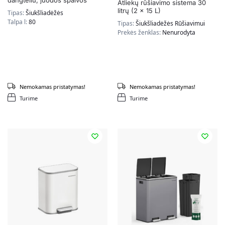
Atliekų rūšiavimo sistema 30
litrų (2 x 15 L)
Tipas:
Šiukšliadėžės
Talpa l:
80
Tipas:
Šiukšliadėžės Rūšiavimui
Prekės ženklas:
Nenurodyta
Nemokamas pristatymas!
Nemokamas pristatymas!
Turime
Turime