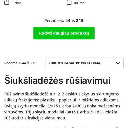
Turime
Turime
Peržiūrėta
44
iš
215
Rodyti daugiau produktų
Rodoma 1–44 iš 215
Šiukšliadėžės rūšiavimui
Rūšiavimo šiukšliadėžė turi 2–3 atskirus skyrius skirtingoms
atliekų frakcijoms: plastikui, popieriui ir mišrioms atliekoms.
Dviejų skyrių modeliai (2×15 L arba 2×30 L) tinka mažesnėms
virtuvėms. Trijų skyrių modeliai (3×15 L arba 3×18 L) leidžia
rūšiuoti tris frakcijas vienu metu.