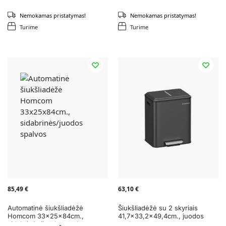
Nemokamas pristatymas!
Nemokamas pristatymas!
Turime
Turime
85,49
€
63,10
€
Automatinė šiukšliadėžė
Šiukšliadėžė su 2 skyriais
Homcom 33x25x84cm.,
41,7×33,2×49,4cm., juodos
sidabrinės/juodos spalvos
spalvos