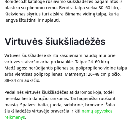
Bonideco.lt kataloge rūšiavimo šiukšliadėžės pagamintos iš
plastiko su plieniniu rėmu. Bendra talpa siekia 30–60 litrų.
Kiekvienas skyrius turi atskirą išimamą vidinę talpą, kurią
lengva ištuštinti ir nuplauti.
Virtuvės šiukšliadėžės
Virtuvės šiukšliadėžė skirta kasdieniam naudojimui prie
virtuvės stalviršio arba po kriaukle. Talpa: 24–60 litrų.
Medžiagos: nerūdijantis plienas su polipropileno vidine talpa
arba vientisas polipropilenas. Matmenys: 26–48 cm pločio,
38–84 cm aukščio.
Pedalinės virtuvės šiukšliadėžės atidaromos koja, todėl
nereikia liesti dangčio rankomis. Tai higieniška ruošiant
maistą. Spalvos: balta, juoda, sidabrinė, bronzinė. Šalia
šiukšliadėžės virtuvėje praverčia ir kiti
namų apyvokos
reikmenys
.