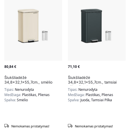
80,84
€
71,10
€
Šiukšliadėžė
Šiukšliadėžė
34,8×32,1×55,7cm., smėlio
34,8×32,1×55,7cm., tamsiai
spalvos
pilkos/juodos spalvos
Tipas:
Nenurodyta
Tipas:
Nenurodyta
Medžiaga:
Plastikas, Plienas
Medžiaga:
Plastikas, Plienas
Spalva:
Smėlio
Spalva:
Juoda, Tamsiai Pilka
Nemokamas pristatymas!
Nemokamas pristatymas!