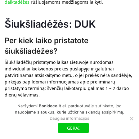
daiktadėžės
rūšiuojamoms medžiagoms laikyti.
Šiukšliadėžės: DUK
Per kiek laiko pristatote
šiukšliadėžes?
Šiukšliadėžių pristatymo laikas Lietuvoje nurodomas
individualiai kiekvienos prekės puslapyje ir galutinai
patvirtinamas atsiskaitymo metu, o jei prekės nėra sandėlyje,
pirkėjas papildomai informuojamas apie preliminarų
pristatymo terminą; švenčių laikotarpiu galimas 1 – 2 darbo
dienų vėlavimas.
Naršydami
Bonideco.lt
el. parduotuvėje sutinkate, jog
Ar taikote nemokamą pristatymą?
naudojame slapukus, kurie užtikrina sklandų apsipirkimą.
Daugiau informacijos
Taip, taikome nemokamą pristatymą Lietuvoje visoms
GERAI
prekėms, jei konkrečios prekės aprašyme nenurodyta kitaip.