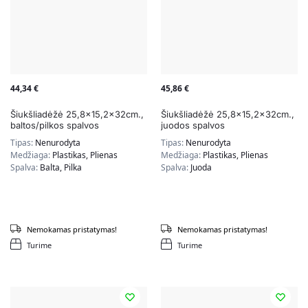
44,34
€
45,86
€
Šiukšliadėžė 25,8×15,2x32cm.,
Šiukšliadėžė 25,8×15,2x32cm.,
baltos/pilkos spalvos
juodos spalvos
Tipas:
Nenurodyta
Tipas:
Nenurodyta
Medžiaga:
Plastikas, Plienas
Medžiaga:
Plastikas, Plienas
Spalva:
Balta, Pilka
Spalva:
Juoda
Nemokamas pristatymas!
Nemokamas pristatymas!
Turime
Turime