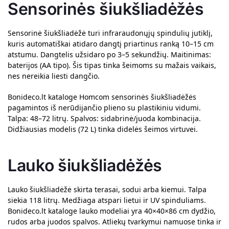
Sensorinės šiukšliadėžės
Sensorinė šiukšliadėžė turi infraraudonųjų spindulių jutiklį,
kuris automatiškai atidaro dangtį priartinus ranką 10–15 cm
atstumu. Dangtelis užsidaro po 3–5 sekundžių. Maitinimas:
baterijos (AA tipo). Šis tipas tinka šeimoms su mažais vaikais,
nes nereikia liesti dangčio.
Bonideco.lt kataloge Homcom sensorinės šiukšliadėžės
pagamintos iš nerūdijančio plieno su plastikiniu vidumi.
Talpa: 48–72 litrų. Spalvos: sidabrinė/juoda kombinacija.
Didžiausias modelis (72 L) tinka didelės šeimos virtuvei.
Lauko šiukšliadėžės
Lauko šiukšliadėžė skirta terasai, sodui arba kiemui. Talpa
siekia 118 litrų. Medžiaga atspari lietui ir UV spinduliams.
Bonideco.lt kataloge lauko modeliai yra 40×40×86 cm dydžio,
rudos arba juodos spalvos. Atliekų tvarkymui namuose tinka ir