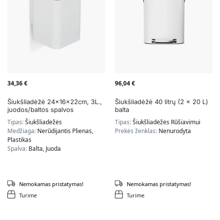
34,36
€
96,04
€
Šiukšliadėžė 24x16x22cm, 3L.,
Šiukšliadėžė 40 litrų (2 x 20 L)
juodos/baltos spalvos
balta
Tipas:
Šiukšliadėžės
Tipas:
Šiukšliadėžės Rūšiavimui
Medžiaga:
Nerūdijantis Plienas,
Prekės ženklas:
Nenurodyta
Plastikas
Spalva:
Balta, Juoda
Nemokamas pristatymas!
Nemokamas pristatymas!
Turime
Turime