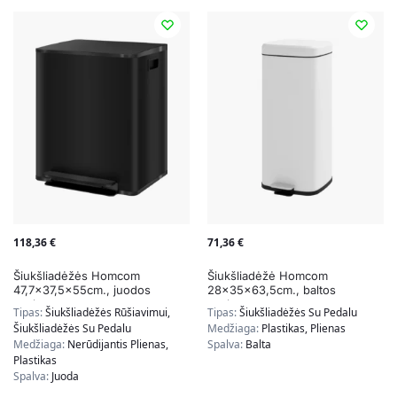
118,36
€
71,36
€
Šiukšliadėžės Homcom
Šiukšliadėžė Homcom
47,7×37,5x55cm., juodos
28x35x63,5cm., baltos
spalvos
spalvos
Tipas:
Šiukšliadėžės Rūšiavimui,
Tipas:
Šiukšliadėžės Su Pedalu
Šiukšliadėžės Su Pedalu
Medžiaga:
Plastikas, Plienas
Medžiaga:
Nerūdijantis Plienas,
Spalva:
Balta
Plastikas
Spalva:
Juoda