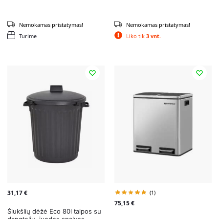
Nemokamas pristatymas!
Nemokamas pristatymas!
Turime
Liko tik
3 vnt.
31,17
€
(1)
75,15
€
Šiukšlių dėžė Eco 80l talpos su
dangteliu, juodos spalvos