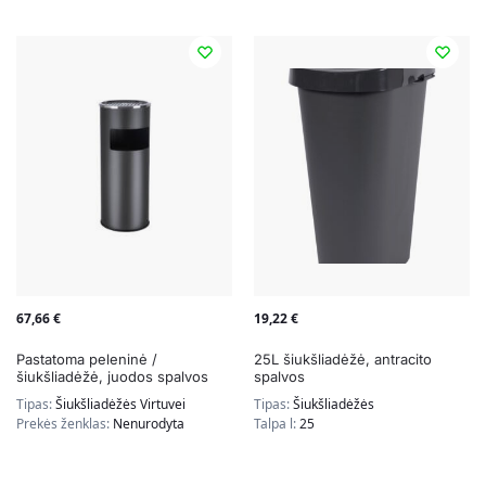
67,66
€
19,22
€
Pastatoma peleninė /
25L šiukšliadėžė, antracito
šiukšliadėžė, juodos spalvos
spalvos
Tipas:
Šiukšliadėžės Virtuvei
Tipas:
Šiukšliadėžės
Prekės ženklas:
Nenurodyta
Talpa l:
25