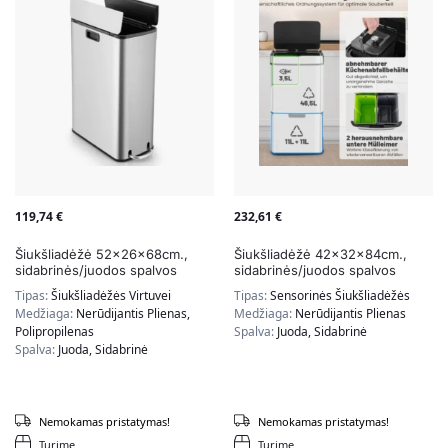
119,74
€
232,61
€
Šiukšliadėžė 52x26x68cm.,
Šiukšliadėžė 42x32x84cm.,
sidabrinės/juodos spalvos
sidabrinės/juodos spalvos
Tipas:
Šiukšliadėžės Virtuvei
Tipas:
Sensorinės Šiukšliadėžės
Medžiaga:
Nerūdijantis Plienas,
Medžiaga:
Nerūdijantis Plienas
Polipropilenas
Spalva:
Juoda, Sidabrinė
Spalva:
Juoda, Sidabrinė
Nemokamas pristatymas!
Nemokamas pristatymas!
Turime
Turime