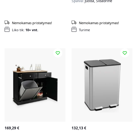
Spalva:
Juoda, Sidabrinė
Nemokamas pristatymas!
Nemokamas pristatymas!
Liko tik:
10+ vnt.
Turime
169,29
€
132,13
€