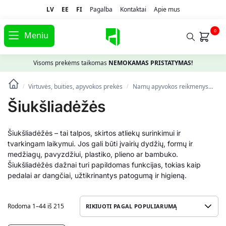
LV
EE
FI
Pagalba
Kontaktai
Apie mus
0
Meniu
Visoms prekėms taikomas
NEMOKAMAS PRISTATYMAS!
Virtuvės, buities, apyvokos prekės
Namų apyvokos reikmenys
Ši
/
/
Šiukšliadėžės
Šiukšliadėžės – tai talpos, skirtos atliekų surinkimui ir
tvarkingam laikymui. Jos gali būti įvairių dydžių, formų ir
medžiagų, pavyzdžiui, plastiko, plieno ar bambuko.
Šiukšliadėžės dažnai turi papildomas funkcijas, tokias kaip
pedalai ar dangčiai, užtikrinantys patogumą ir higieną.
Rodoma 1–44 iš 215