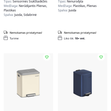
Tipas:
Sensorinės Šiukšliadėžės
Tipas:
Nenurodyta
Medžiaga:
Nerūdijantis Plienas,
Medžiaga:
Plastikas, Plienas
Plastikas
Spalva:
Juoda
Spalva:
Juoda, Sidabrinė
Nemokamas pristatymas!
Nemokamas pristatymas!
Turime
Liko tik:
10+ vnt.