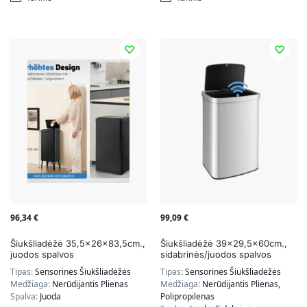
96,34
€
99,09
€
Šiukšliadėžė 35,5x26x83,5cm.,
Šiukšliadėžė 39×29,5x60cm.,
juodos spalvos
sidabrinės/juodos spalvos
Tipas:
Sensorinės Šiukšliadėžės
Tipas:
Sensorinės Šiukšliadėžės
Medžiaga:
Nerūdijantis Plienas
Medžiaga:
Nerūdijantis Plienas,
Spalva:
Juoda
Polipropilenas