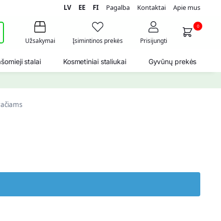
LV
EE
FI
Pagalba
Kontaktai
Apie mus
i
0
Užsakymai
Įsimintinos prekės
Prisijungti
šomieji stalai
Kosmetiniai staliukai
Gyvūnų prekės
račiams