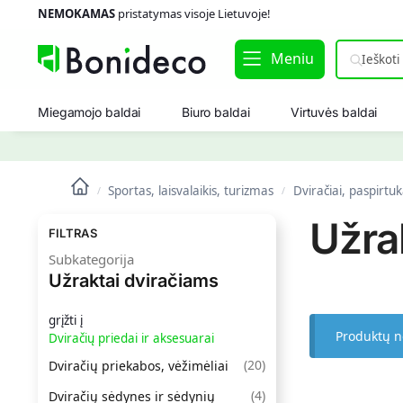
NEMOKAMAS
pristatymas visoje Lietuvoje!
Meniu
Miegamojo baldai
Biuro baldai
Virtuvės baldai
Sportas, laisvalaikis, turizmas
Dviračiai, paspirtuk
/
/
Užra
FILTRAS
Subkategorija
Užraktai dviračiams
grįžti į
Produktų n
Dviračių priedai ir aksesuarai
(
20
)
Dviračių priekabos, vėžimėliai
(
4
)
Dviračių sėdynes ir sėdynių