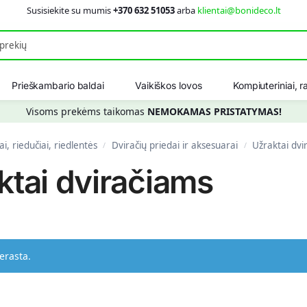
Susisiekite su mumis
+370 632 51053
arba
klientai@bonideco.lt
Ieškot
Prieškambario baldai
Vaikiškos lovos
Kompiuteriniai, ra
Visoms prekėms taikomas
NEMOKAMAS PRISTATYMAS!
ai, riedučiai, riedlentės
Dviračių priedai ir aksesuarai
Užraktai dvi
/
/
ktai dviračiams
erasta.