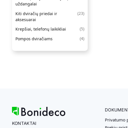
uždangalai
(
23
)
Kiti dviračių priedai ir
aksesuarai
(
5
)
Krepšiai, telefonų laikikliai
(
4
)
Pompos dviračiams
DOKUMEN
Privatumo p
KONTAKTAI
Prekių pris