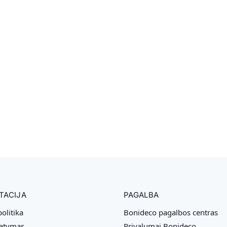
TACIJA
PAGALBA
olitika
Bonideco pagalbos centras
tatymas
Privalumai Bonideco