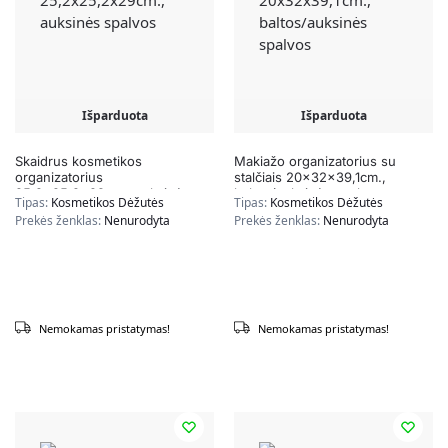
Išparduota
Išparduota
Skaidrus kosmetikos
Makiažo organizatorius su
organizatorius
stalčiais 20x32x39,1cm.,
25,2×25,2x29cm., auksinės
baltos/auksinės spalvos
Tipas:
Kosmetikos Dėžutės
Tipas:
Kosmetikos Dėžutės
spalvos
Prekės ženklas:
Nenurodyta
Prekės ženklas:
Nenurodyta
Nemokamas pristatymas!
Nemokamas pristatymas!