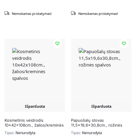
Nemokamas pristatymas!
Nemokamas pristatymas!
Išparduota
Išparduota
Kosmetinis veidrodis
Papuošalų stovas
10x42x108cm., žalios/kreminės
11,5×19,6×30,8cm., rožinės
spalvos
spalvos
Tipas:
Nenurodyta
Tipas:
Nenurodyta