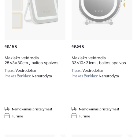
48,16
€
49,54
€
Makiažo veidrodis
Makiažo veidrodis
25x3x30cm., baltos spalvos
33x10x31cm., baltos spalvos
Tipas:
Veidrodėliai
Tipas:
Veidrodėliai
Prekės ženklas:
Nenurodyta
Prekės ženklas:
Nenurodyta
Nemokamas pristatymas!
Nemokamas pristatymas!
Turime
Turime