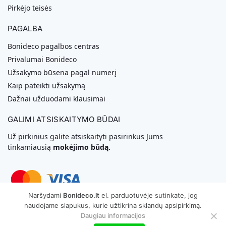
Pirkėjo teisės
PAGALBA
Bonideco pagalbos centras
Privalumai Bonideco
Užsakymo būsena pagal numerį
Kaip pateikti užsakymą
Dažnai užduodami klausimai
GALIMI ATSISKAITYMO BŪDAI
Už pirkinius galite atsiskaityti pasirinkus Jums
tinkamiausią
mokėjimo būdą.
Naršydami
Bonideco.lt
el. parduotuvėje sutinkate, jog
naudojame slapukus, kurie užtikrina sklandų apsipirkimą.
Svetainių Kūrimas
Daugiau informacijos