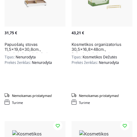
31,75
€
43,21
€
Papuošalų stovas
Kosmetikos organizatorius
11,5×19,6×30,8cm.,
30,5×16,8x48cm.,
auksinės/kreminės/baltos
žalios/auksinės spalvos
Tipas:
Nenurodyta
Tipas:
Kosmetikos Dėžutės
spalvos
Prekės ženklas:
Nenurodyta
Prekės ženklas:
Nenurodyta
Nemokamas pristatymas!
Nemokamas pristatymas!
Turime
Turime