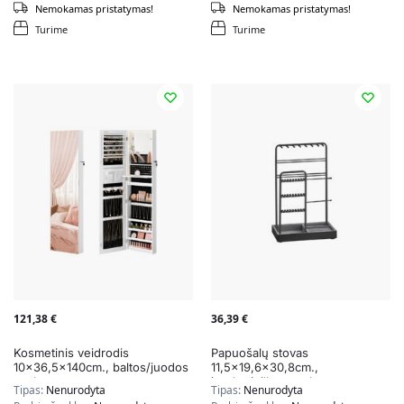
Nemokamas pristatymas!
Nemokamas pristatymas!
Turime
Turime
121,38
€
36,39
€
Kosmetinis veidrodis
Papuošalų stovas
10×36,5x140cm., baltos/juodos
11,5×19,6×30,8cm.,
spalvos
juodos/pilkos spalvos
Tipas:
Nenurodyta
Tipas:
Nenurodyta