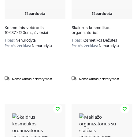
Išparduota
Išparduota
Kosmetinis veidrodis
Skaidrus kosmetikos
10x37x120cm., šviesiai
organizatorius
rudos/kreminės spalvos
25,2×25,2x29cm., auksinės
Tipas:
Nenurodyta
Tipas:
Kosmetikos Dėžutės
spalvos
Prekės ženklas:
Nenurodyta
Prekės ženklas:
Nenurodyta
Nemokamas pristatymas!
Nemokamas pristatymas!