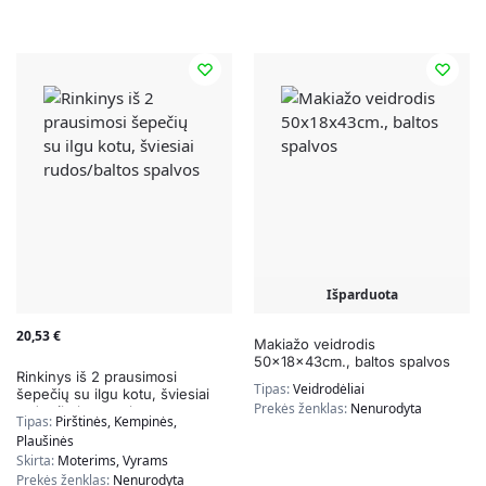
Išparduota
20,53
€
Makiažo veidrodis
50x18x43cm., baltos spalvos
Rinkinys iš 2 prausimosi
Tipas:
Veidrodėliai
šepečių su ilgu kotu, šviesiai
Prekės ženklas:
Nenurodyta
rudos/baltos spalvos
Tipas:
Pirštinės, Kempinės,
Plaušinės
Skirta:
Moterims, Vyrams
Prekės ženklas:
Nenurodyta