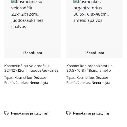
Išparduota
Išparduota
Kosmetinė su veidrodėliu
Kosmetikos organizatorius
22x12x12cm., juodos/auksinės
30,5×16,8x48cm., smėlio
spalvos
spalvos
Tipas:
Kosmetikos Dėžutės
Tipas:
Kosmetikos Dėžutės
Prekės ženklas:
Nenurodyta
Prekės ženklas:
Nenurodyta
Nemokamas pristatymas!
Nemokamas pristatymas!