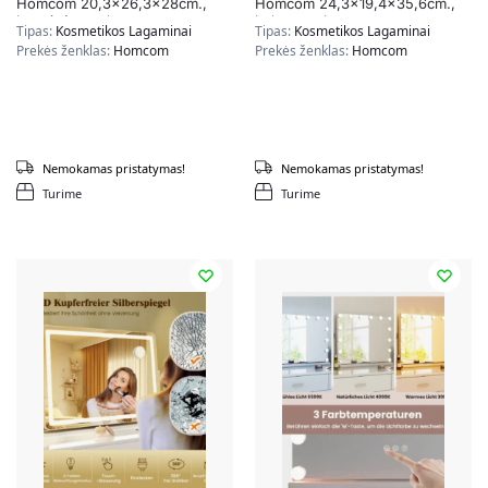
Homcom 20,3×26,3x28cm.,
Homcom 24,3×19,4×35,6cm.,
kreminės spalvos
baltos spalvos
Tipas:
Kosmetikos Lagaminai
Tipas:
Kosmetikos Lagaminai
Prekės ženklas:
Homcom
Prekės ženklas:
Homcom
Nemokamas pristatymas!
Nemokamas pristatymas!
Turime
Turime