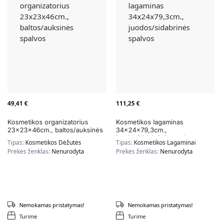
49,41
€
111,25
€
Kosmetikos organizatorius
Kosmetikos lagaminas
23x23x46cm., baltos/auksinės
34x24x79,3cm.,
spalvos
juodos/sidabrinės spalvos
Tipas:
Kosmetikos Dėžutės
Tipas:
Kosmetikos Lagaminai
Prekės ženklas:
Nenurodyta
Prekės ženklas:
Nenurodyta
Nemokamas pristatymas!
Nemokamas pristatymas!
Turime
Turime