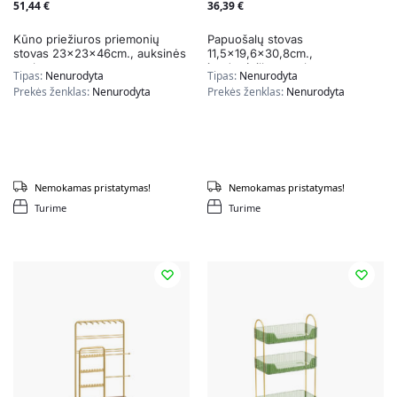
51,44
€
36,39
€
Kūno priežiuros priemonių
Papuošalų stovas
stovas 23x23x46cm., auksinės
11,5×19,6×30,8cm.,
spalvos
juodos/pilkos spalvos
Tipas:
Nenurodyta
Tipas:
Nenurodyta
Prekės ženklas:
Nenurodyta
Prekės ženklas:
Nenurodyta
Nemokamas pristatymas!
Nemokamas pristatymas!
Turime
Turime