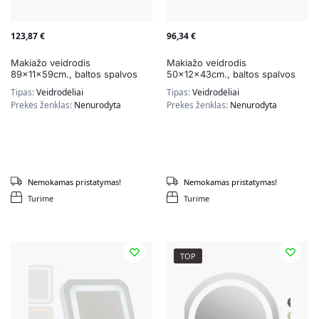
123,87
€
96,34
€
Makiažo veidrodis
Makiažo veidrodis
89x11x59cm., baltos spalvos
50x12x43cm., baltos spalvos
Tipas:
Veidrodėliai
Tipas:
Veidrodėliai
Prekės ženklas:
Nenurodyta
Prekės ženklas:
Nenurodyta
Nemokamas pristatymas!
Nemokamas pristatymas!
Turime
Turime
TOP