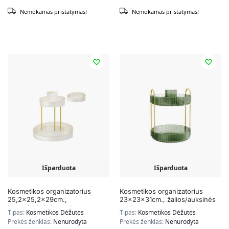
Nemokamas pristatymas!
Nemokamas pristatymas!
Išparduota
Išparduota
Kosmetikos organizatorius
Kosmetikos organizatorius
25,2×25,2x29cm.,
23x23x31cm., žalios/auksinės
baltos/auksinės spalvos
spalvos
Tipas:
Kosmetikos Dėžutės
Tipas:
Kosmetikos Dėžutės
Prekės ženklas:
Nenurodyta
Prekės ženklas:
Nenurodyta