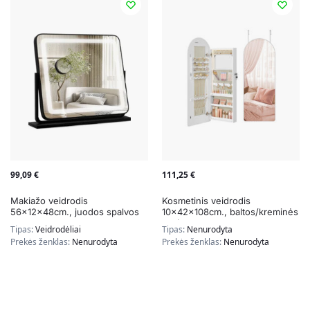
99,09
€
111,25
€
Makiažo veidrodis
Kosmetinis veidrodis
56x12x48cm., juodos spalvos
10x42x108cm., baltos/kreminės
spalvos
Tipas:
Veidrodėliai
Tipas:
Nenurodyta
Prekės ženklas:
Nenurodyta
Prekės ženklas:
Nenurodyta