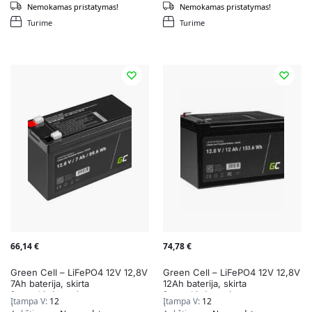
Nemokamas pristatymas!
Nemokamas pristatymas!
Turime
Turime
66,14
€
74,78
€
Green Cell – LiFePO4 12V 12,8V
Green Cell – LiFePO4 12V 12,8V
7Ah baterija, skirta
12Ah baterija, skirta
fotovoltinėms sistemoms,
fotovoltinėms sistemoms,
Įtampa V:
12
Įtampa V:
12
nameliams ant ratų ir valtims
nameliams ant ratų ir valtims