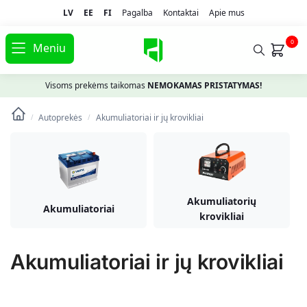
LV
EE
FI
Pagalba
Kontaktai
Apie mus
0
Meniu
Visoms prekėms taikomas
NEMOKAMAS PRISTATYMAS!
Autoprekės
Akumuliatoriai ir jų krovikliai
/
/
Akumuliatorių
Akumuliatoriai
krovikliai
Akumuliatoriai ir jų krovikliai