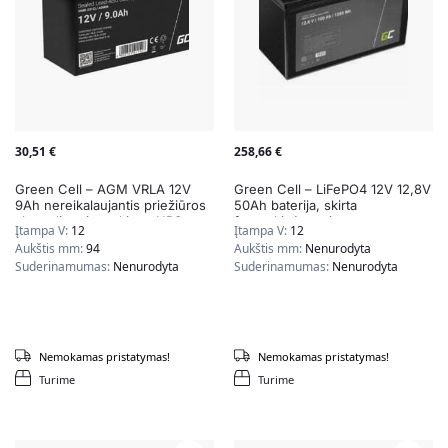
30,51
€
258,66
€
Green Cell – AGM VRLA 12V
Green Cell – LiFePO4 12V 12,8V
9Ah nereikalaujantis priežiūros
50Ah baterija, skirta
akumuliatorius, skirtas UPS
fotovoltinėms sistemoms,
Įtampa V:
12
Įtampa V:
12
nameliams ant ratų ir valtims
Aukštis mm:
94
Aukštis mm:
Nenurodyta
Suderinamumas:
Nenurodyta
Suderinamumas:
Nenurodyta
Nemokamas pristatymas!
Nemokamas pristatymas!
Turime
Turime