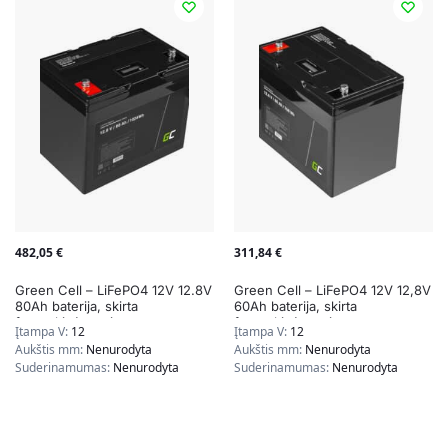
482,05
€
311,84
€
Green Cell – LiFePO4 12V 12.8V
Green Cell – LiFePO4 12V 12,8V
80Ah baterija, skirta
60Ah baterija, skirta
fotovoltinėms sistemoms,
fotovoltinėms sistemoms,
Įtampa V:
12
Įtampa V:
12
nameliams ant ratų ir valtims
nameliams ant ratų ir valtims
Aukštis mm:
Nenurodyta
Aukštis mm:
Nenurodyta
Suderinamumas:
Nenurodyta
Suderinamumas:
Nenurodyta