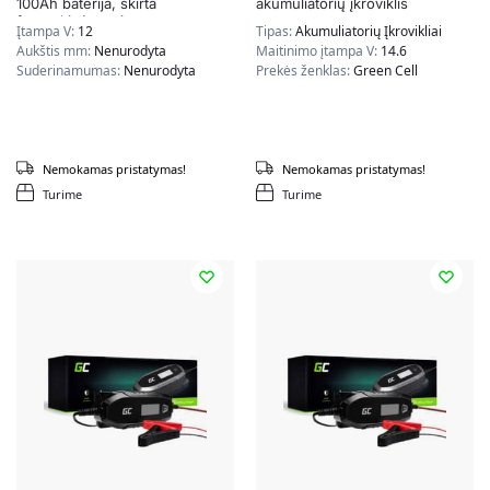
100Ah baterija, skirta
akumuliatorių įkroviklis
fotovoltinėms sistemoms,
Įtampa V:
12
Tipas:
Akumuliatorių Įkrovikliai
nameliams ant ratų ir valtims
Aukštis mm:
Nenurodyta
Maitinimo įtampa V:
14.6
Suderinamumas:
Nenurodyta
Prekės ženklas:
Green Cell
Nemokamas pristatymas!
Nemokamas pristatymas!
Turime
Turime