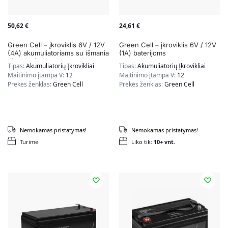
50,62
€
24,61
€
Green Cell – įkroviklis 6V / 12V
Green Cell – įkroviklis 6V / 12V
(4A) akumuliatoriams su išmania
(1A) baterijoms
diagnostika
Tipas:
Akumuliatorių Įkrovikliai
Tipas:
Akumuliatorių Įkrovikliai
Maitinimo įtampa V:
12
Maitinimo įtampa V:
12
Prekės ženklas:
Green Cell
Prekės ženklas:
Green Cell
Nemokamas pristatymas!
Nemokamas pristatymas!
Turime
Liko tik:
10+ vnt.