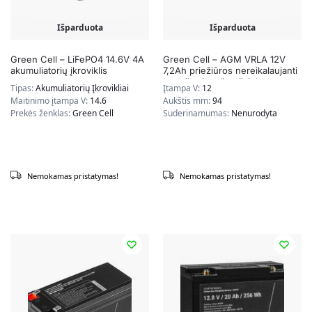
Išparduota
Išparduota
Green Cell – LiFePO4 14.6V 4A
Green Cell – AGM VRLA 12V
akumuliatorių įkroviklis
7,2Ah priežiūros nereikalaujanti
baterija signalizacijai, kasos
Tipas:
Akumuliatorių Įkrovikliai
Įtampa V:
12
aparatui, žaislams
Maitinimo įtampa V:
14.6
Aukštis mm:
94
Prekės ženklas:
Green Cell
Suderinamumas:
Nenurodyta
Nemokamas pristatymas!
Nemokamas pristatymas!