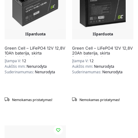
Išparduota
Išparduota
Green Cell – LiFePO4 12V 12,8V
Green Cell – LiFePO4 12V 12,8V
10Ah baterija, skirta
20Ah baterija, skirta
fotovoltinėms sistemoms,
fotovoltinėms sistemoms,
Įtampa V:
12
Įtampa V:
12
nameliams ant ratų ir valtims
nameliams ant ratų ir valtims
Aukštis mm:
Nenurodyta
Aukštis mm:
Nenurodyta
Suderinamumas:
Nenurodyta
Suderinamumas:
Nenurodyta
Nemokamas pristatymas!
Nemokamas pristatymas!