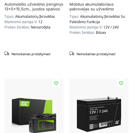
Automobilio užvedimo įrenginys
Mobilus akumuliatoriaus
13x5x15,5cm., juodos spalvos
pakrovėjas su užvedimo
funkcija Bituxx, 12/24V
Tipas:
Akumuliatorių Įkrovikliai
Tipas:
Akumuliatorių Įkrovikliai Su
Maitinimo įtampa V:
12
Paleidimo Funkcija
Prekės ženklas:
Nenurodyta
Maitinimo įtampa V:
12V / 24V
Prekės ženklas:
Bituxx
Nemokamas pristatymas!
Nemokamas pristatymas!