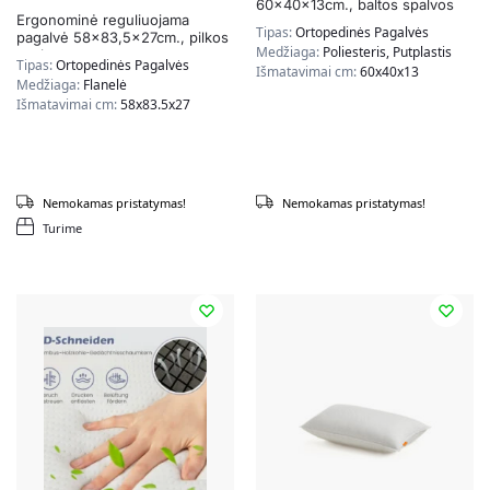
60x40x13cm., baltos spalvos
Ergonominė reguliuojama
Tipas:
Ortopedinės Pagalvės
pagalvė 58×83,5x27cm., pilkos
Medžiaga:
Poliesteris, Putplastis
spalvos
Tipas:
Ortopedinės Pagalvės
Išmatavimai cm:
60x40x13
Medžiaga:
Flanelė
Išmatavimai cm:
58x83.5x27
Nemokamas pristatymas!
Nemokamas pristatymas!
Turime