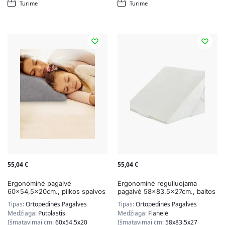
Turime
Turime
55,04
€
55,04
€
Ergonominė pagalvė
Ergonominė reguliuojama
60×54,5x20cm., pilkos spalvos
pagalvė 58×83,5x27cm., baltos
spalvos
Tipas:
Ortopedinės Pagalvės
Tipas:
Ortopedinės Pagalvės
Medžiaga:
Putplastis
Medžiaga:
Flanelė
Išmatavimai cm:
60x54.5x20
Išmatavimai cm:
58x83.5x27