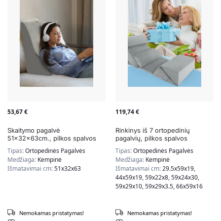
53,67
€
119,74
€
Skaitymo pagalvė
Rinkinys iš 7 ortopedinių
51x32x63cm., pilkos spalvos
pagalvių, pilkos spalvos
Tipas:
Ortopedinės Pagalvės
Tipas:
Ortopedinės Pagalvės
Medžiaga:
Kempinė
Medžiaga:
Kempinė
Išmatavimai cm:
51x32x63
Išmatavimai cm:
29.5x59x19,
44x59x19, 59x22x8, 59x24x30,
59x29x10, 59x29x3.5, 66x59x16
Nemokamas pristatymas!
Nemokamas pristatymas!