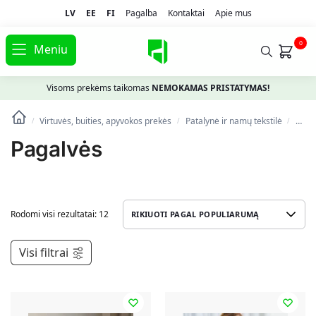
LV
EE
FI
Pagalba
Kontaktai
Apie mus
0
Meniu
Visoms prekėms taikomas
NEMOKAMAS PRISTATYMAS!
Virtuvės, buities, apyvokos prekės
Patalynė ir namų tekstilė
Paga
/
/
/
Pagalvės
Rodomi visi rezultatai: 12
Visi filtrai