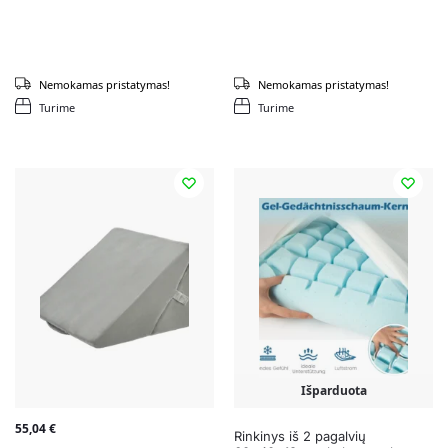
Nemokamas pristatymas!
Nemokamas pristatymas!
Turime
Turime
Išparduota
55,04
€
Rinkinys iš 2 pagalvių