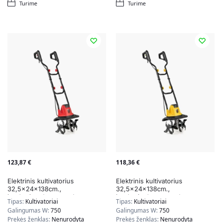
Turime
Turime
123,87
€
118,36
€
Elektrinis kultivatorius
Elektrinis kultivatorius
32,5x24x138cm.,
32,5x24x138cm.,
juodos/raudonos spalvos
juodos/geltonos spalvos
Tipas:
Kultivatoriai
Tipas:
Kultivatoriai
Galingumas W:
750
Galingumas W:
750
Prekės ženklas:
Nenurodyta
Prekės ženklas:
Nenurodyta