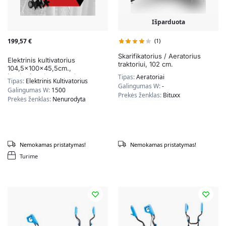
Išparduota
199,57
€
(1)
Skarifikatorius / Aeratorius
Elektrinis kultivatorius
traktoriui, 102 cm.
104,5x100x45,5cm.,
juodos/raudonos spalvos
Tipas:
Aeratoriai
Tipas:
Elektrinis Kultivatorius
Galingumas W:
-
Galingumas W:
1500
Prekės ženklas:
Bituxx
Prekės ženklas:
Nenurodyta
Nemokamas pristatymas!
Nemokamas pristatymas!
Turime