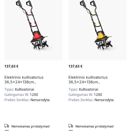
137,63
€
137,63
€
Elektrinis kultivatorius
Elektrinis kultivatorius
36,5x24x138cm.,
36,5x24x138cm.,
juodos/raudonos spalvos
juodos/geltonos spalvos
Tipas:
Kultivatoriai
Tipas:
Kultivatoriai
Galingumas W:
1200
Galingumas W:
1200
Prekės ženklas:
Nenurodyta
Prekės ženklas:
Nenurodyta
Nemokamas pristatymas!
Nemokamas pristatymas!