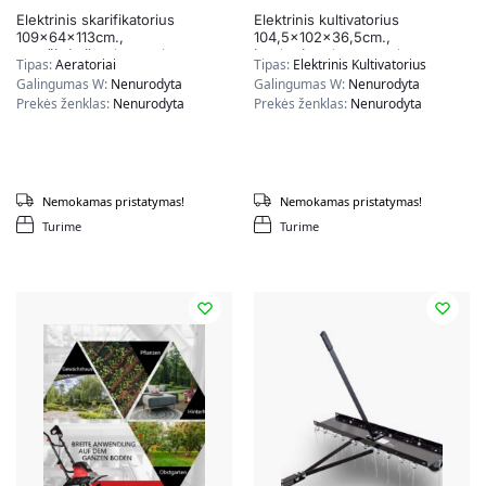
Elektrinis skarifikatorius
Elektrinis kultivatorius
109x64x113cm.,
104,5x102x36,5cm.,
oranžinės/juodos spalvos
juodos/raudonos spalvos
Tipas:
Aeratoriai
Tipas:
Elektrinis Kultivatorius
Galingumas W:
Nenurodyta
Galingumas W:
Nenurodyta
Prekės ženklas:
Nenurodyta
Prekės ženklas:
Nenurodyta
Nemokamas pristatymas!
Nemokamas pristatymas!
Turime
Turime