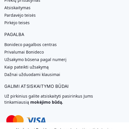
Prekių pristatymas
Atsiskaitymas
Pardavėjo teisės
Pirkėjo teisės
PAGALBA
Bonideco pagalbos centras
Privalumai Bonideco
Užsakymo būsena pagal numerį
Kaip pateikti užsakymą
Dažnai užduodami klausimai
GALIMI ATSISKAITYMO BŪDAI
Už pirkinius galite atsiskaityti pasirinkus Jums
tinkamiausią
mokėjimo būdą.