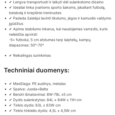
✔ Lengva transportuoti ir laikyti dėl sulankstomo dizaino
✔ Idealiai tinka įvairioms sporto šakoms, įskaitant futbolą,
beisbolą ir krepšinio treniruotes
✔ Padeda žaidėjui lavinti tikslumo, jėgos ir kamuolio valdymo
įgūdžius
✔ Apima stabilumo inkarus, kai naudojamas vamzdis, kuris
neleidžia apvirsti
-5> futbolui, 5 cm atstumas tarp laiptelių, kampų
diapazonas: 50°-70°
✔ Reikalingas surinkimas
Techniniai duomenys:
✔ Medžiaga: PE audinys, metalas
✔ Spalva: Juoda+Balta
✔ Bendri išmatavimai: 8W-78L x5 cm
✔ Dydis sulankstytas: 84L x 84W x 11H cm
✔ Tinklo dydis: 63L x 63W cm
✔ Tinklo tinklelio dydis: 4,5L x 4,5W cm