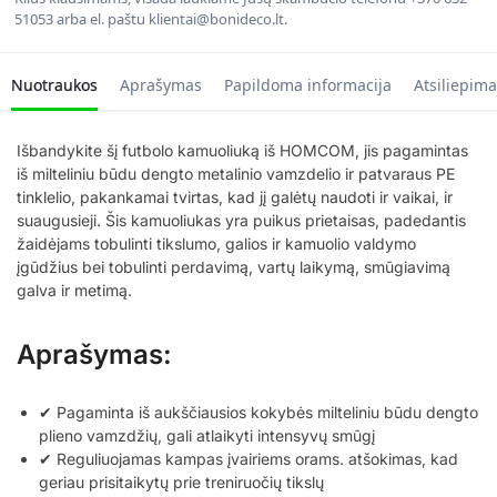
51053 arba el. paštu klientai@bonideco.lt.
Nuotraukos
Aprašymas
Papildoma informacija
Atsiliepima
Išbandykite šį futbolo kamuoliuką iš HOMCOM, jis pagamintas
iš milteliniu būdu dengto metalinio vamzdelio ir patvaraus PE
tinklelio, pakankamai tvirtas, kad jį galėtų naudoti ir vaikai, ir
suaugusieji. Šis kamuoliukas yra puikus prietaisas, padedantis
žaidėjams tobulinti tikslumo, galios ir kamuolio valdymo
įgūdžius bei tobulinti perdavimą, vartų laikymą, smūgiavimą
galva ir metimą.
Aprašymas:
✔ Pagaminta iš aukščiausios kokybės milteliniu būdu dengto
plieno vamzdžių, gali atlaikyti intensyvų smūgį
✔ Reguliuojamas kampas įvairiems orams. atšokimas, kad
geriau prisitaikytų prie treniruočių tikslų