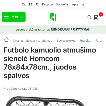
LV
EE
FI
Pagalba
Kontaktai
Apie mus
0
Meniu
Visoms prekėms taikomas
NEMOKAMAS PRISTATYMAS!
Sportas, laisvalaikis, turizmas
Spоrto prekės
Futbolas
Futbolo vartai ir tinklai
/
/
/
/
Futbolo kamuolio atmušimo
sienelė Homcom
78x84x78cm., juodos
spalvos
Produkto kodas:
261983