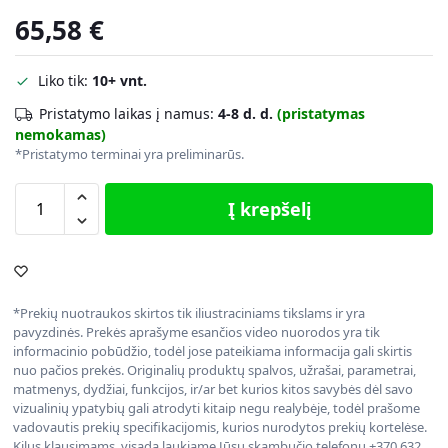
65,58
€
Liko tik:
10+ vnt.
Pristatymo laikas į namus:
4-8 d. d.
(pristatymas
nemokamas)
*Pristatymo terminai yra preliminarūs.
Į krepšelį
*Prekių nuotraukos skirtos tik iliustraciniams tikslams ir yra
pavyzdinės. Prekės aprašyme esančios video nuorodos yra tik
informacinio pobūdžio, todėl jose pateikiama informacija gali skirtis
nuo pačios prekės. Originalių produktų spalvos, užrašai, parametrai,
matmenys, dydžiai, funkcijos, ir/ar bet kurios kitos savybės dėl savo
vizualinių ypatybių gali atrodyti kitaip negu realybėje, todėl prašome
vadovautis prekių specifikacijomis, kurios nurodytos prekių kortelėse.
Kilus klausimams, visada laukiame Jūsų skambučio telefonu +370 632