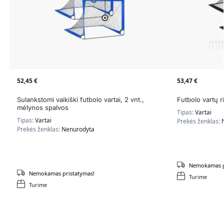
52,45
€
53,47
€
Sulankstomi vaikiški futbolo vartai, 2 vnt.,
Futbolo vartų r
mėlynos spalvos
Tipas:
Vartai
Tipas:
Vartai
Prekės ženklas:
Prekės ženklas:
Nenurodyta
Nemokamas p
Nemokamas pristatymas!
Turime
Turime