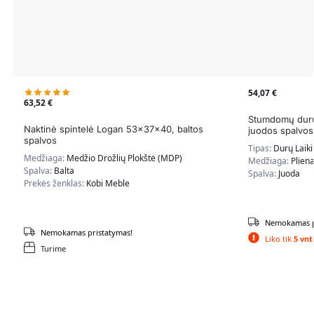
54,07
€
63,52
€
Stumdomų durų
Naktinė spintelė Logan 53x37x40, baltos
juodos spalvos
spalvos
Tipas:
Durų Laikik
Medžiaga:
Medžio Drožlių Plokštė (MDP)
Medžiaga:
Plien
Spalva:
Balta
Spalva:
Juoda
Prekės ženklas:
Kobi Meble
Nemokamas p
Nemokamas pristatymas!
Liko tik
5 vnt
Turime