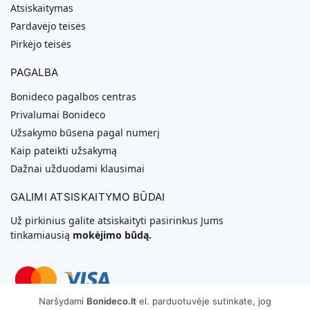
Atsiskaitymas
Pardavėjo teisės
Pirkėjo teisės
PAGALBA
Bonideco pagalbos centras
Privalumai Bonideco
Užsakymo būsena pagal numerį
Kaip pateikti užsakymą
Dažnai užduodami klausimai
GALIMI ATSISKAITYMO BŪDAI
Už pirkinius galite atsiskaityti pasirinkus Jums
tinkamiausią
mokėjimo būdą.
Naršydami
Bonideco.lt
el. parduotuvėje sutinkate, jog