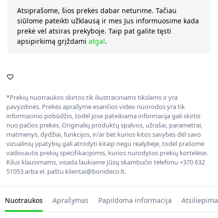
Atsiprašome, šios prekės dabar neturime. Tačiau
siūlome pateikti užklausą ir mes Jus informuosime kada
prekė vėl atsiras prekyboje. Taip pat galite tęsti
apsipirkimą grįždami
atgal
.
*Prekių nuotraukos skirtos tik iliustraciniams tikslams ir yra
pavyzdinės. Prekės aprašyme esančios video nuorodos yra tik
informacinio pobūdžio, todėl jose pateikiama informacija gali skirtis
nuo pačios prekės. Originalių produktų spalvos, užrašai, parametrai,
matmenys, dydžiai, funkcijos, ir/ar bet kurios kitos savybės dėl savo
vizualinių ypatybių gali atrodyti kitaip negu realybėje, todėl prašome
vadovautis prekių specifikacijomis, kurios nurodytos prekių kortelėse.
Kilus klausimams, visada laukiame Jūsų skambučio telefonu +370 632
51053 arba el. paštu klientai@bonideco.lt.
Nuotraukos
Aprašymas
Papildoma informacija
Atsiliepima