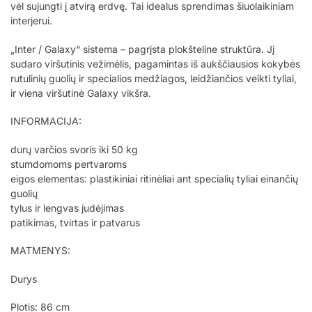
vėl sujungti į atvirą erdvę. Tai idealus sprendimas šiuolaikiniam
interjerui.
„Inter / Galaxy“ sistema – pagrįsta plokšteline struktūra. Jį
sudaro viršutinis vežimėlis, pagamintas iš aukščiausios kokybės
rutulinių guolių ir specialios medžiagos, leidžiančios veikti tyliai,
ir viena viršutinė Galaxy vikšra.
INFORMACIJA:
durų varčios svoris iki 50 kg
stumdomoms pertvaroms
eigos elementas: plastikiniai ritinėliai ant specialių tyliai einančių
guolių
tylus ir lengvas judėjimas
patikimas, tvirtas ir patvarus
MATMENYS:
Durys
Plotis: 86 cm