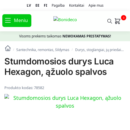
LV
EE
FI
Pagalba
Kontaktai
Apie mus
0
Meniu
Visoms prekėms taikomas
NEMOKAMAS PRISTATYMAS!
Santechnika, remontas, šildymas
Durys, stoglangiai, jų priedai
Vi
/
/
Stumdomosios durys Luca
Hexagon, ąžuolo spalvos
Produkto kodas:
78582