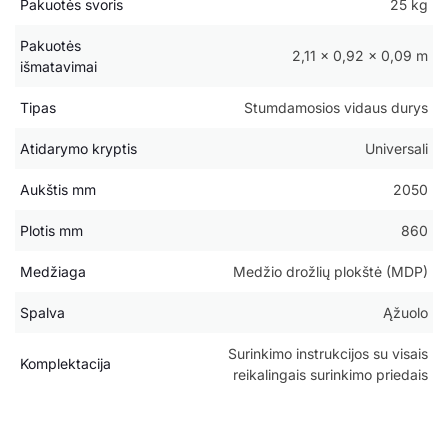
Pakuotės svoris
25 kg
Pakuotės
2,11 × 0,92 × 0,09 m
išmatavimai
Tipas
Stumdamosios vidaus durys
Atidarymo kryptis
Universali
Aukštis mm
2050
Plotis mm
860
Medžiaga
Medžio drožlių plokštė (MDP)
Spalva
Ąžuolo
Surinkimo instrukcijos su visais
Komplektacija
reikalingais surinkimo priedais