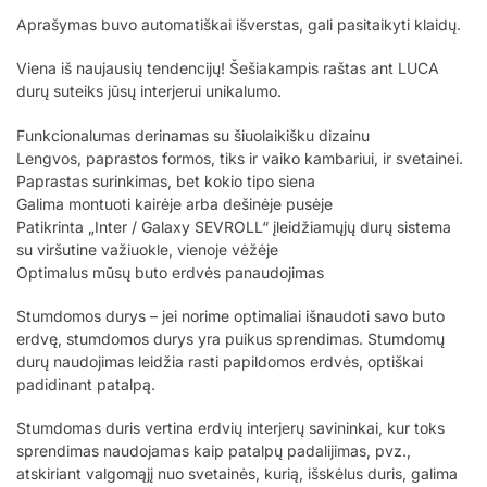
Aprašymas buvo automatiškai išverstas, gali pasitaikyti klaidų.
Viena iš naujausių tendencijų! Šešiakampis raštas ant LUCA
durų suteiks jūsų interjerui unikalumo.
Funkcionalumas derinamas su šiuolaikišku dizainu
Lengvos, paprastos formos, tiks ir vaiko kambariui, ir svetainei.
Paprastas surinkimas, bet kokio tipo siena
Galima montuoti kairėje arba dešinėje pusėje
Patikrinta „Inter / Galaxy SEVROLL“ įleidžiamųjų durų sistema
su viršutine važiuokle, vienoje vėžėje
Optimalus mūsų buto erdvės panaudojimas
Stumdomos durys – jei norime optimaliai išnaudoti savo buto
erdvę, stumdomos durys yra puikus sprendimas. Stumdomų
durų naudojimas leidžia rasti papildomos erdvės, optiškai
padidinant patalpą.
Stumdomas duris vertina erdvių interjerų savininkai, kur toks
sprendimas naudojamas kaip patalpų padalijimas, pvz.,
atskiriant valgomąjį nuo svetainės, kurią, išskėlus duris, galima