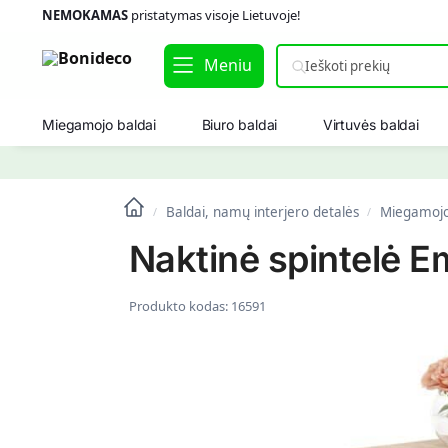
NEMOKAMAS
pristatymas visoje Lietuvoje!
Meniu
Miegamojo baldai
Biuro baldai
Virtuvės baldai
Baldai, namų interjero detalės
Miegamojo
/
/
Naktinė spintelė E
Produkto kodas:
16591