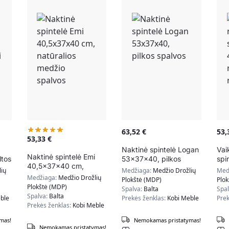
63,52
€
53
53,33
€
Naktinė spintelė Logan
Vai
Naktinė spintelė Emi
tos
53x37x40, pilkos
spi
40,5x37x40 cm,
vos
spalvos
40,
ių
Medžiaga:
Medžio Drožlių
Med
natūralios medžio
rož
Medžiaga:
Medžio Drožlių
Plokštė (MDP)
Plo
spalvos
Plokštė (MDP)
Spalva:
Balta
Spa
Spalva:
Balta
ble
Prekės ženklas:
Kobi Meble
Prek
Prekės ženklas:
Kobi Meble
mas!
Nemokamas pristatymas!
Nemokamas pristatymas!