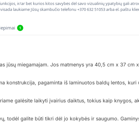
nkcijos, ir/ar bet kurios kitos savybės dėl savo vizualinių ypatybių gali at
, visada laukiame Jūsų skambučio telefonu +370 632 51053 arba el. paštu kli
liepimai
1
mas jūsų miegamajam. Jos matmenys yra 40,5 cm x 37 cm x 40
kima konstrukcija, pagaminta iš laminuotos baldų lentos, kur
uriame galėsite laikyti įvairius daiktus, tokius kaip knygos, ak
ų, todėl galite būti tikri dėl jo kokybės ir saugumo. Gaminy