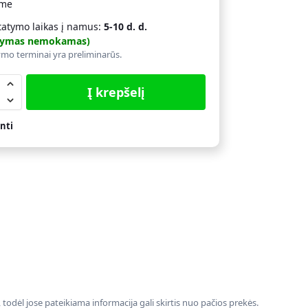
ime
tatymo laikas į namus:
5-10 d. d.
atymas nemokamas)
ymo terminai yra preliminarūs.
Į krepšelį
nti
todėl jose pateikiama informacija gali skirtis nuo pačios prekės.