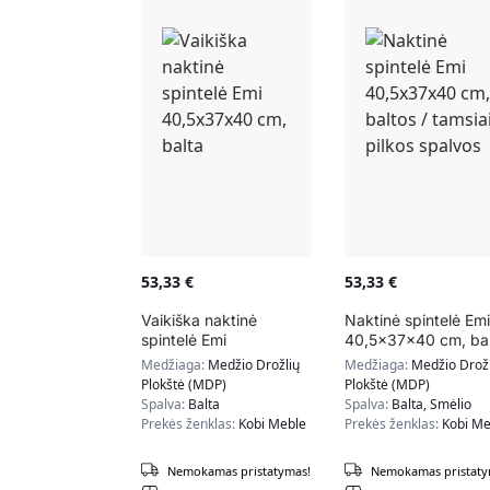
53,33
€
53,33
€
Vaikiška naktinė
Naktinė spintelė Emi
spintelė Emi
40,5x37x40 cm, bal
40,5x37x40 cm, balta
/ tamsiai pilkos spal
Medžiaga:
Medžio Drožlių
Medžiaga:
Medžio Drožl
Plokštė (MDP)
Plokštė (MDP)
Spalva:
Balta
Spalva:
Balta, Smėlio
Prekės ženklas:
Kobi Meble
Prekės ženklas:
Kobi Me
Nemokamas pristatymas!
Nemokamas pristaty