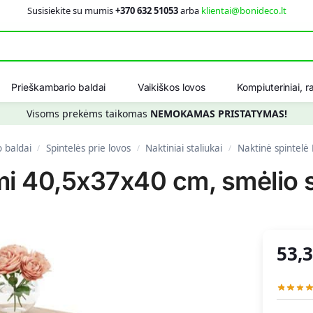
Susisiekite su mumis
+370 632 51053
arba
klientai@bonideco.lt
Ieškot
Prieškambario baldai
Vaikiškos lovos
Kompiuteriniai, ra
Visoms prekėms taikomas
NEMOKAMAS PRISTATYMAS!
 baldai
Spintelės prie lovos
Naktiniai staliukai
Naktinė spintelė
/
/
/
mi 40,5x37x40 cm, smėlio 
53,