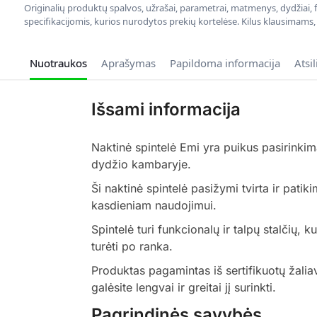
Originalių produktų spalvos, užrašai, parametrai, matmenys, dydžiai, fu
specifikacijomis, kurios nurodytos prekių kortelėse. Kilus klausimams
Nuotraukos
Aprašymas
Papildoma informacija
Atsi
Išsami informacija
Naktinė spintelė Emi yra puikus pasirinki
dydžio kambaryje.
Ši naktinė spintelė pasižymi tvirta ir pati
kasdieniam naudojimui.
Spintelė turi funkcionalų ir talpų stalčių, k
turėti po ranka.
Produktas pagamintas iš sertifikuotų žaliav
galėsite lengvai ir greitai jį surinkti.
Pagrindinės savybės