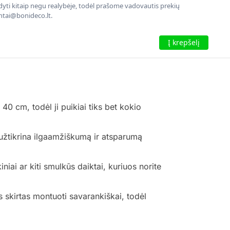
rodyti kitaip negu realybėje, todėl prašome vadovautis prekių
entai@bonideco.lt.
Į krepšelį
 cm, todėl ji puikiai tiks bet kokio
i užtikrina ilgaamžiškumą ir atsparumą
iniai ar kiti smulkūs daiktai, kuriuos norite
s skirtas montuoti savarankiškai, todėl