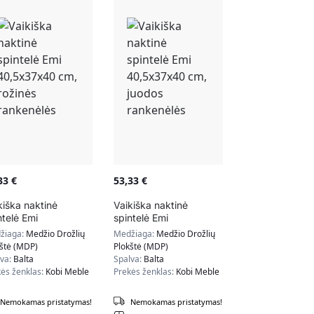
,33
€
53,33
€
kiška naktinė
Vaikiška naktinė
ntelė Emi
spintelė Emi
5x37x40 cm,
40,5x37x40 cm,
žiaga:
Medžio Drožlių
Medžiaga:
Medžio Drožlių
inės rankenėlės
juodos rankenėlės
kštė (MDP)
Plokštė (MDP)
lva:
Balta
Spalva:
Balta
ės ženklas:
Kobi Meble
Prekės ženklas:
Kobi Meble
Nemokamas pristatymas!
Nemokamas pristatymas!