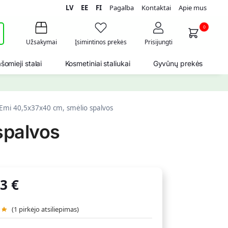
LV
EE
FI
Pagalba
Kontaktai
Apie mus
i
0
Užsakymai
Įsimintinos prekės
Prisijungti
šomieji stalai
Kosmetiniai staliukai
Gyvūnų prekės
 Emi 40,5x37x40 cm, smėlio spalvos
spalvos
33
€
(
1
pirkėjo atsiliepimas)