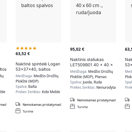
95,02
€
63
63,52
€
Naktinis staliukas
Nak
Naktinė spintelė Logan
LET509B01 40 x 40 x
53x
tos
53x37x40, baltos
60 cm ., ruda/juoda
spa
Medžiaga:
Medžio Drožlių
Med
spalvos
ių
Medžiaga:
Medžio Drožlių
Plokštė (MDP), Plienas
Plo
Plokštė (MDP)
Spalva:
Juoda, Ruda
Spa
Spalva:
Balta
Prekės ženklas:
Nenurodyta
Prek
ble
Prekės ženklas:
Kobi Meble
Nemokamas pristatymas!
mas!
Nemokamas pristatymas!
Turime
Turime