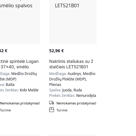
,52
€
52,96
€
tinė spintelė Logan
Naktinis staliukas su 2
37x40, smėlio
stalčiais LET521B01
lvos
žiaga:
Medžio Drožlių
Medžiaga:
Audinys, Medžio
kštė (MDP)
Drožlių Plokštė (MDP),
lva:
Balta
Plienas
ės ženklas:
Kobi Meble
Spalva:
Juoda, Ruda
Prekės ženklas:
Nenurodyta
Nemokamas pristatymas!
Nemokamas pristatymas!
Turime
Turime