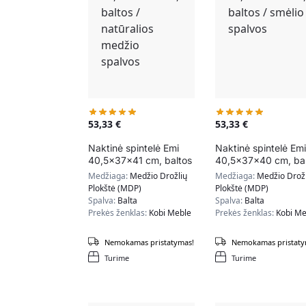
53,33
€
53,33
€
Naktinė spintelė Emi
Naktinė spintelė Emi
40,5x37x41 cm, baltos
40,5x37x40 cm, bal
/ natūralios medžio
/ smėlio spalvos
Medžiaga:
Medžio Drožlių
Medžiaga:
Medžio Drožl
spalvos
Plokštė (MDP)
Plokštė (MDP)
Spalva:
Balta
Spalva:
Balta
Prekės ženklas:
Kobi Meble
Prekės ženklas:
Kobi Me
Nemokamas pristatymas!
Nemokamas pristaty
Turime
Turime