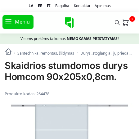
LV
EE
FI
Pagalba
Kontaktai
Apie mus
0
Meniu
Visoms prekėms taikomas
NEMOKAMAS PRISTATYMAS!
Santechnika, remontas, šildymas
Durys, stoglangiai, jų priedai
Vi
/
/
Skaidrios stumdomos durys
Homcom 90x205x0,8cm.
Produkto kodas:
264478