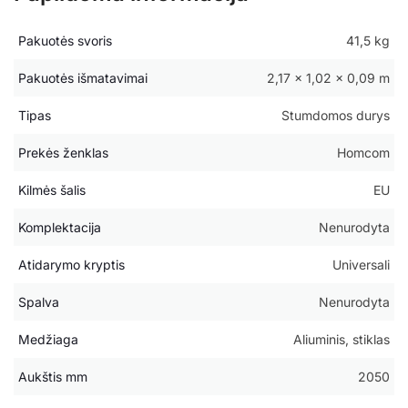
Pakuotės svoris
41,5 kg
Pakuotės išmatavimai
2,17 × 1,02 × 0,09 m
Tipas
Stumdomos durys
Prekės ženklas
Homcom
Kilmės šalis
EU
Komplektacija
Nenurodyta
Atidarymo kryptis
Universali
Spalva
Nenurodyta
Medžiaga
Aliuminis, stiklas
Aukštis mm
2050