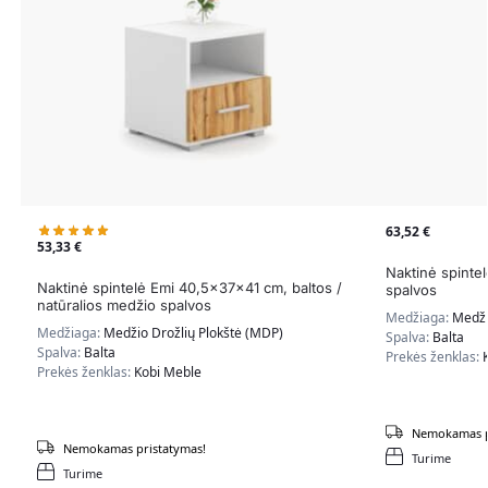
63,52
€
53,33
€
Naktinė spinte
Naktinė spintelė Emi 40,5x37x41 cm, baltos /
spalvos
natūralios medžio spalvos
Medžiaga:
Medži
Medžiaga:
Medžio Drožlių Plokštė (MDP)
Spalva:
Balta
Spalva:
Balta
Prekės ženklas:
Prekės ženklas:
Kobi Meble
Nemokamas p
Nemokamas pristatymas!
Turime
Turime