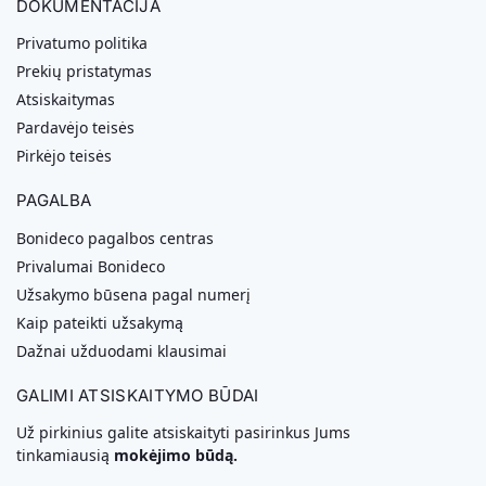
DOKUMENTACIJA
Privatumo politika
Prekių pristatymas
Atsiskaitymas
Pardavėjo teisės
Pirkėjo teisės
PAGALBA
Bonideco pagalbos centras
Privalumai Bonideco
Užsakymo būsena pagal numerį
Kaip pateikti užsakymą
Dažnai užduodami klausimai
GALIMI ATSISKAITYMO BŪDAI
Už pirkinius galite atsiskaityti pasirinkus Jums
tinkamiausią
mokėjimo būdą.