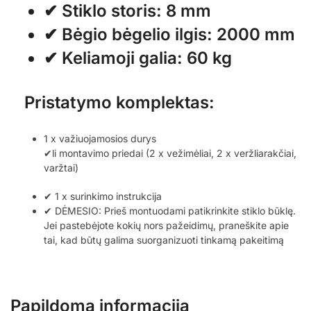
✔ Stiklo storis: 8 mm
✔ Bėgio bėgelio ilgis: 2000 mm
✔ Keliamoji galia: 60 kg
Pristatymo komplektas:
1 x važiuojamosios durys
✔li montavimo priedai (2 x vežimėliai, 2 x veržliarakčiai,
varžtai)
✔ 1 x surinkimo instrukcija
✔ DĖMESIO: Prieš montuodami patikrinkite stiklo būklę.
Jei pastebėjote kokių nors pažeidimų, praneškite apie
tai, kad būtų galima suorganizuoti tinkamą pakeitimą
Papildoma informacija