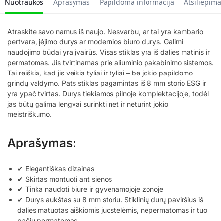
Nuotraukos
Aprašymas
Papildoma informacija
Atsiliepima
Atraskite savo namus iš naujo. Nesvarbu, ar tai yra kambario
pertvara, įėjimo durys ar modernios biuro durys. Galimi
naudojimo būdai yra įvairūs. Visas stiklas yra iš dalies matinis ir
permatomas. Jis tvirtinamas prie aliuminio pakabinimo sistemos.
Tai reiškia, kad jis veikia tyliai ir tyliai – be jokio papildomo
grindų valdymo. Pats stiklas pagamintas iš 8 mm storio ESG ir
yra ypač tvirtas. Durys tiekiamos pilnoje komplektacijoje, todėl
jas būtų galima lengvai surinkti net ir neturint jokio
meistriškumo.
Aprašymas:
✔ Elegantiškas dizainas
✔ Skirtas montuoti ant sienos
✔ Tinka naudoti biure ir gyvenamojoje zonoje
✔ Durys aukštas su 8 mm storiu. Stiklinių durų paviršius iš
dalies matuotas aiškiomis juostelėmis, nepermatomas ir tuo
pačiu permatomas