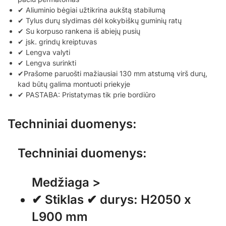
✔ Aliuminio bėgiai užtikrina aukštą stabilumą
✔ Tylus durų slydimas dėl kokybiškų guminių ratų
✔ Su korpuso rankena iš abiejų pusių
✔ įsk. grindų kreiptuvas
✔ Lengva valyti
✔ Lengva surinkti
✔Prašome paruošti mažiausiai 130 mm atstumą virš durų,
kad būtų galima montuoti priekyje
✔ PASTABA: Pristatymas tik prie bordiūro
Techniniai duomenys:
Techniniai duomenys:
Medžiaga >
✔ Stiklas ✔ durys: H2050 x
L900 mm