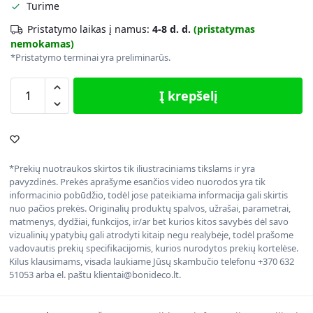
Turime
Pristatymo laikas į namus:
4-8 d. d.
(pristatymas
nemokamas)
*Pristatymo terminai yra preliminarūs.
Į krepšelį
*Prekių nuotraukos skirtos tik iliustraciniams tikslams ir yra
pavyzdinės. Prekės aprašyme esančios video nuorodos yra tik
informacinio pobūdžio, todėl jose pateikiama informacija gali skirtis
nuo pačios prekės. Originalių produktų spalvos, užrašai, parametrai,
matmenys, dydžiai, funkcijos, ir/ar bet kurios kitos savybės dėl savo
vizualinių ypatybių gali atrodyti kitaip negu realybėje, todėl prašome
vadovautis prekių specifikacijomis, kurios nurodytos prekių kortelėse.
Kilus klausimams, visada laukiame Jūsų skambučio telefonu +370 632
51053 arba el. paštu klientai@bonideco.lt.