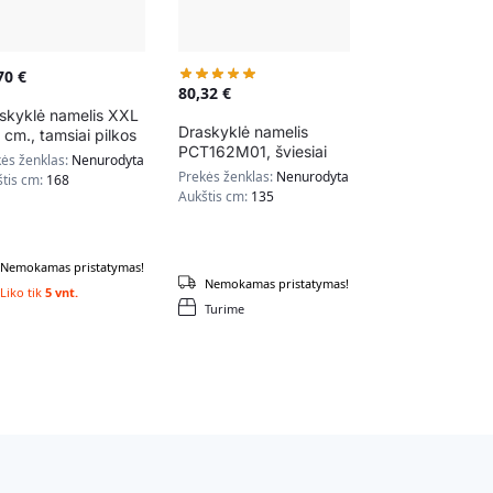
,70
€
80,32
€
skyklė namelis XXL
Draskyklė namelis
 cm., tamsiai pilkos
PCT162M01, šviesiai
lvos
ės ženklas:
Nenurodyta
rudos spalvos
Prekės ženklas:
Nenurodyta
štis cm:
168
Aukštis cm:
135
Nemokamas pristatymas!
Nemokamas pristatymas!
Liko tik
5 vnt.
Turime