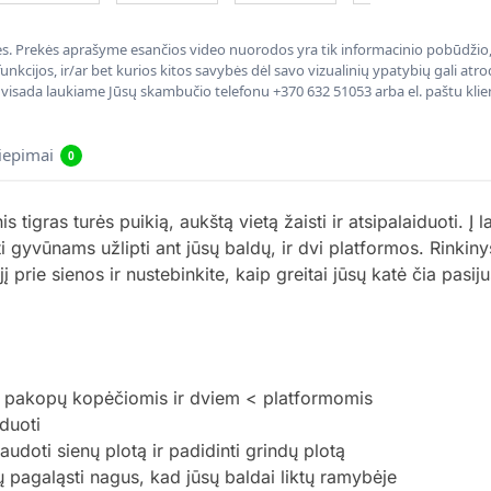
nės. Prekės aprašyme esančios video nuorodos yra tik informacinio pobūdžio, 
nkcijos, ir/ar bet kurios kitos savybės dėl savo vizualinių ypatybių gali at
, visada laukiame Jūsų skambučio telefonu +370 632 51053 arba el. paštu kli
liepimai
0
is tigras turės puikią, aukštą vietą žaisti ir atsipalaiduoti.
sti gyvūnams užlipti ant jūsų baldų, ir dvi platformos. Rink
jį prie sienos ir nustebinkite, kaip greitai jūsų katė čia pasi
ijų pakopų kopėčiomis ir dviem < platformomis
duoti
udoti sienų plotą ir padidinti grindų plotą
 pagaląsti nagus, kad jūsų baldai liktų ramybėje