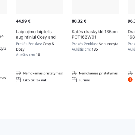
44,99
€
80,32
€
96
Laipiojimo laiptelis
Katės draskyklė 135cm
Dra
64
augintiniui Cosy and
PCT162W01
168
Dozy
spa
Prekės ženklas:
Cosy &
Prekės ženklas:
Nenurodyta
Prek
dyta
Dozy
Aukštis cm:
135
Auk
Aukštis cm:
10
Nemokamas pristatymas!
Nemokamas pristatymas!
mas!
Liko tik:
5+ vnt.
Turime