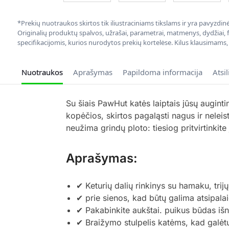
*Prekių nuotraukos skirtos tik iliustraciniams tikslams ir yra pavyzdi
Originalių produktų spalvos, užrašai, parametrai, matmenys, dydžiai, fu
specifikacijomis, kurios nurodytos prekių kortelėse. Kilus klausimams
Nuotraukos
Aprašymas
Papildoma informacija
Atsi
Su šiais PawHut katės laiptais jūsų augintin
kopėčios, skirtos pagaląsti nagus ir nelei
neužima grindų ploto: tiesiog pritvirtinkite 
Aprašymas:
✔ Keturių dalių rinkinys su hamaku, tr
✔ prie sienos, kad būtų galima atsipalai
✔ Pakabinkite aukštai. puikus būdas išna
✔ Braižymo stulpelis katėms, kad galėtų