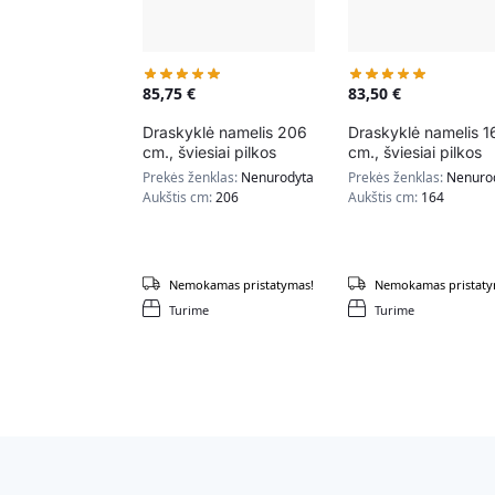
85,75
€
83,50
€
Draskyklė namelis 206
Draskyklė namelis 1
cm., šviesiai pilkos
cm., šviesiai pilkos
spalvos
spalvos
Prekės ženklas:
Nenurodyta
Prekės ženklas:
Nenuro
Aukštis cm:
206
Aukštis cm:
164
Nemokamas pristatymas!
Nemokamas pristaty
Turime
Turime