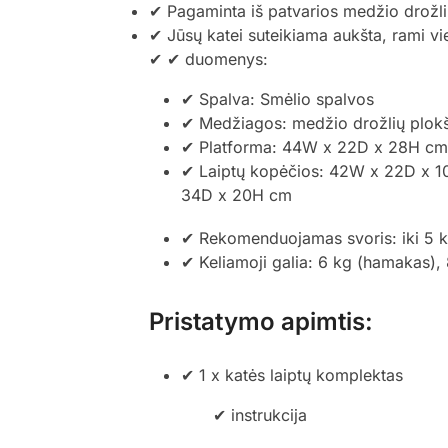
✔ Pagaminta iš patvarios medžio drožlių
✔ Jūsų katei suteikiama aukšta, rami vie
✔
✔ duomenys:
✔ Spalva: Smėlio spalvos
✔ Medžiagos: medžio drožlių plokštė
✔ Platforma: 44W x 22D x 28H cm
✔ Laiptų kopėčios: 42W x 22D x 
34D x 20H cm
✔ Rekomenduojamas svoris: iki 5 
✔ Keliamoji galia: 6 kg (hamakas),
Pristatymo apimtis:
✔ 1 x katės laiptų komplektas
✔ instrukcija