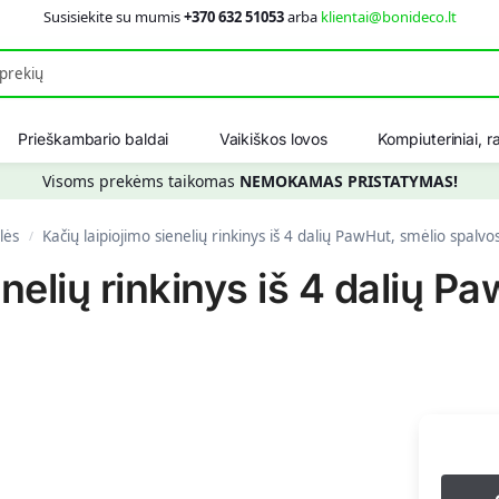
Susisiekite su mumis
+370 632 51053
arba
klientai@bonideco.lt
Ieškot
Prieškambario baldai
Vaikiškos lovos
Kompiuteriniai, ra
Visoms prekėms taikomas
NEMOKAMAS PRISTATYMAS!
lės
Kačių laipiojimo sienelių rinkinys iš 4 dalių PawHut, smėlio spalvo
/
enelių rinkinys iš 4 dalių P