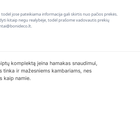
todėl jose pateikiama informacija gali skirtis nuo pačios prekės.
rodyti kitaip negu realybėje, todėl prašome vadovautis prekių
entai@bonideco.lt.
 Į laiptų komplektą įeina hamakas snaudimui,
inys tinka ir mažesniems kambariams, nes
jus kaip namie.