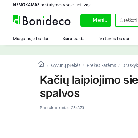
NEMOKAMAS
pristatymas visoje Lietuvoje!
Meniu
Miegamojo baldai
Biuro baldai
Virtuvės baldai
Gyvūnų prekės
Prekės katėms
Draskyk
/
/
/
Kačių laipiojimo si
spalvos
Produkto kodas:
254373