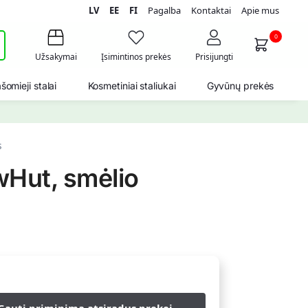
LV
EE
FI
Pagalba
Kontaktai
Apie mus
i
0
Užsakymai
Įsimintinos prekės
Prisijungti
šomieji stalai
Kosmetiniai staliukai
Gyvūnų prekės
s
awHut, smėlio