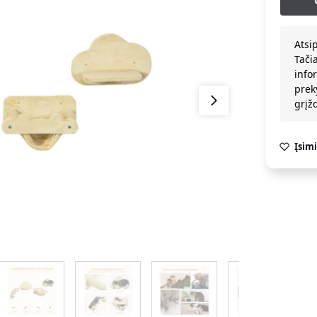
Atsi
Tači
info
prek
grį
Įsimi