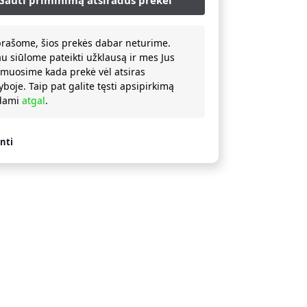
prašome, šios prekės dabar neturime.
au siūlome pateikti užklausą ir mes Jus
rmuosime kada prekė vėl atsiras
yboje. Taip pat galite tęsti apsipirkimą
ždami
atgal
.
nti