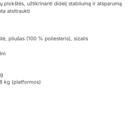
 plokštės, užtikrinanti didelį stabilumą ir atsparumą
ta atsitraukti
, pliušas (100 % poliesteris), sizalis
10m
kg
 8 kg (platformos)