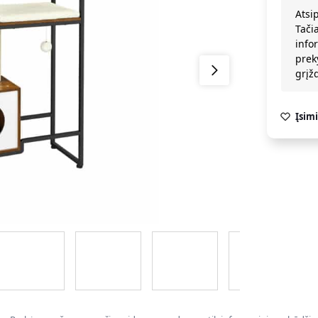
Atsi
Tači
info
prek
grį
Įsimi