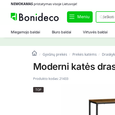
NEMOKAMAS
pristatymas visoje Lietuvoje!
Meniu
Miegamojo baldai
Biuro baldai
Virtuvės baldai
Gyvūnų prekės
Prekės katėms
Draskyk
/
/
/
Moderni katės dras
Produkto kodas:
21433
TOP