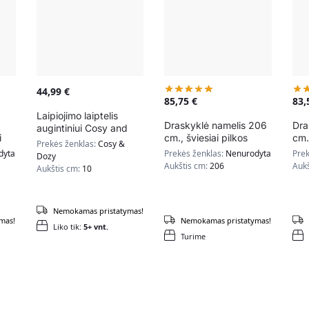
44,99
€
85,75
€
83
Laipiojimo laiptelis
Draskyklė namelis 206
Dra
augintiniui Cosy and
i
cm., šviesiai pilkos
cm.
Dozy
Prekės ženklas:
Cosy &
spalvos
spa
dyta
Prekės ženklas:
Nenurodyta
Prek
Dozy
Aukštis cm:
206
Auk
Aukštis cm:
10
Nemokamas pristatymas!
mas!
Nemokamas pristatymas!
Liko tik:
5+ vnt.
Turime