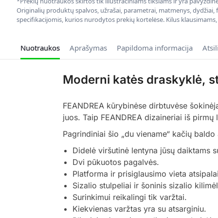
*Prekių nuotraukos skirtos tik iliustraciniams tikslams ir yra pavyzdi
Originalių produktų spalvos, užrašai, parametrai, matmenys, dydžiai, fu
specifikacijomis, kurios nurodytos prekių kortelėse. Kilus klausimams
Nuotraukos
Aprašymas
Papildoma informacija
Atsi
Moderni katės draskyklė, s
FEANDREA kūrybinėse dirbtuvėse šokinėja d
juos. Taip FEANDREA dizaineriai iš pirmų l
Pagrindiniai šio „du viename“ kačių baldo 
Didelė viršutinė lentyna jūsų daiktams su
Dvi pūkuotos pagalvės.
Platforma ir prisiglausimo vieta atsipalai
Sizalio stulpeliai ir šoninis sizalio kili
Surinkimui reikalingi tik varžtai.
Kiekvienas varžtas yra su atsarginiu.