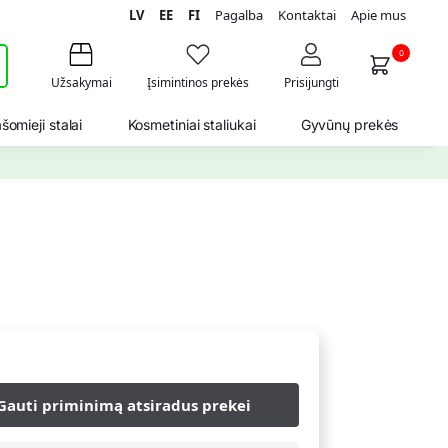
LV
EE
FI
Pagalba
Kontaktai
Apie mus
i
0
Užsakymai
Įsimintinos prekės
Prisijungti
šomieji stalai
Kosmetiniai staliukai
Gyvūnų prekės