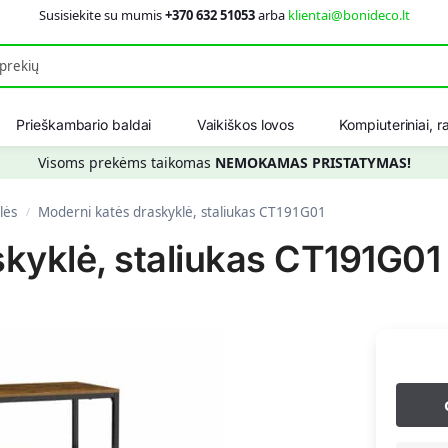
Susisiekite su mumis
+370 632 51053
arba
klientai@bonideco.lt
Ieškot
Prieškambario baldai
Vaikiškos lovos
Kompiuteriniai, ra
Visoms prekėms taikomas
NEMOKAMAS PRISTATYMAS!
lės
Moderni katės draskyklė, staliukas CT191G01
/
kyklė, staliukas CT191G01