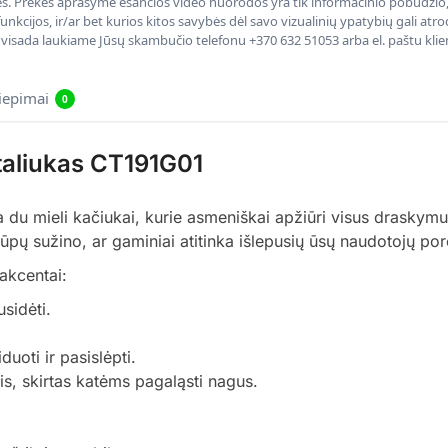
nės. Prekės aprašyme esančios video nuorodos yra tik informacinio pobūdžio, 
nkcijos, ir/ar bet kurios kitos savybės dėl savo vizualinių ypatybių gali at
, visada laukiame Jūsų skambučio telefonu +370 632 51053 arba el. paštu kli
liepimai
0
taliukas CT191G01
u mieli kačiukai, kurie asmeniškai apžiūri visus draskymus
ūpų sužino, ar gaminiai atitinka išlepusių ūsų naudotojų por
akcentai:
sidėti.
duoti ir pasislėpti.
mėlis, skirtas katėms pagaląsti nagus.