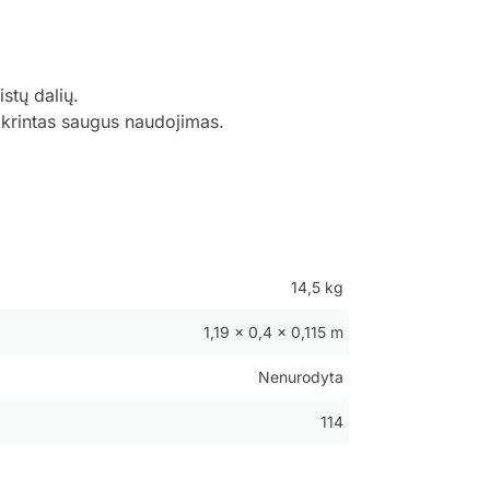
stų dalių.
tikrintas saugus naudojimas.
14,5 kg
1,19 × 0,4 × 0,115 m
Nenurodyta
114