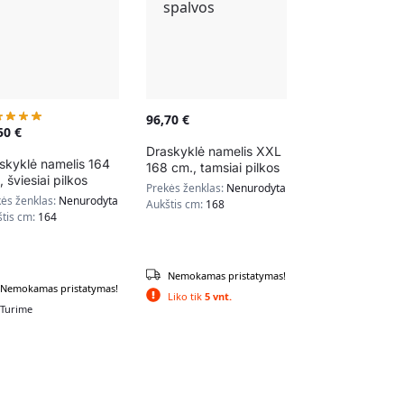
96,70
€
,50
€
Draskyklė namelis XXL
skyklė namelis 164
168 cm., tamsiai pilkos
, šviesiai pilkos
spalvos
Prekės ženklas:
Nenurodyta
lvos
ės ženklas:
Nenurodyta
Aukštis cm:
168
štis cm:
164
Nemokamas pristatymas!
Nemokamas pristatymas!
Liko tik
5 vnt.
Turime