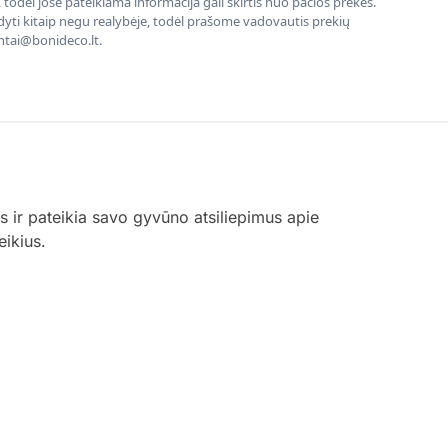
todėl jose pateikiama informacija gali skirtis nuo pačios prekės.
rodyti kitaip negu realybėje, todėl prašome vadovautis prekių
entai@bonideco.lt.
 ir pateikia savo gyvūno atsiliepimus apie
eikius.