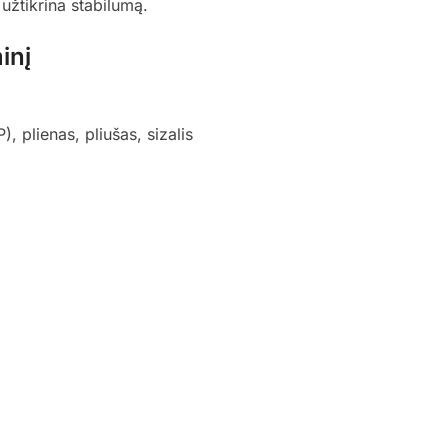
 užtikrina stabilumą.
inį
 plienas, pliušas, sizalis