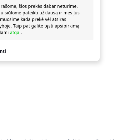
prašome, šios prekės dabar neturime.
au siūlome pateikti užklausą ir mes Jus
rmuosime kada prekė vėl atsiras
yboje. Taip pat galite tęsti apsipirkimą
ždami
atgal
.
nti