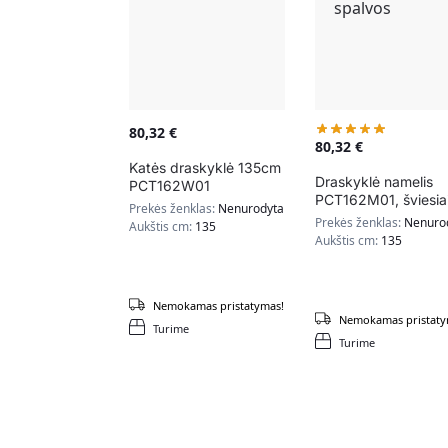
80,32
€
80,32
€
Katės draskyklė 135cm
Draskyklė namelis
PCT162W01
PCT162M01, šviesia
Prekės ženklas:
Nenurodyta
rudos spalvos
Prekės ženklas:
Nenuro
Aukštis cm:
135
Aukštis cm:
135
Nemokamas pristatymas!
Nemokamas pristaty
Turime
Turime