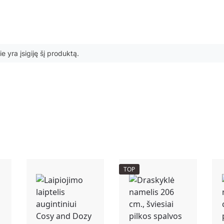
ie yra įsigiję šį produktą.
TOP