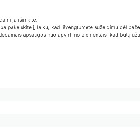
dami ją išimkite.
rba pakeiskite jį laiku, kad išvengtumėte sužeidimų dėl pažei
 pridedamais apsaugos nuo apvirtimo elementais, kad būtų už