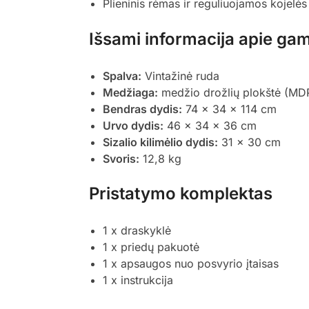
Plieninis rėmas ir reguliuojamos kojelės
Išsami informacija apie gam
Spalva:
Vintažinė ruda
Medžiaga:
medžio drožlių plokštė (MDP),
Bendras dydis:
74 x 34 x 114 cm
Urvo dydis:
46 x 34 x 36 cm
Sizalio kilimėlio dydis:
31 x 30 cm
Svoris:
12,8 kg
Pristatymo komplektas
1 x draskyklė
1 x priedų pakuotė
1 x apsaugos nuo posvyrio įtaisas
1 x instrukcija