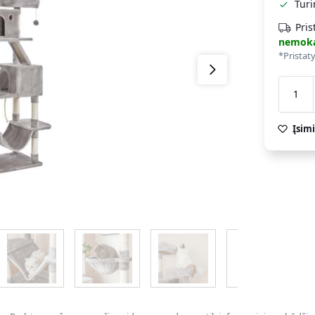
Tur
Pris
nemok
*Pristat
Įsimi