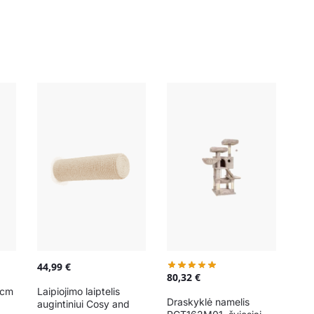
44,99
€
80,32
€
5cm
Laipiojimo laiptelis
Draskyklė namelis
augintiniui Cosy and