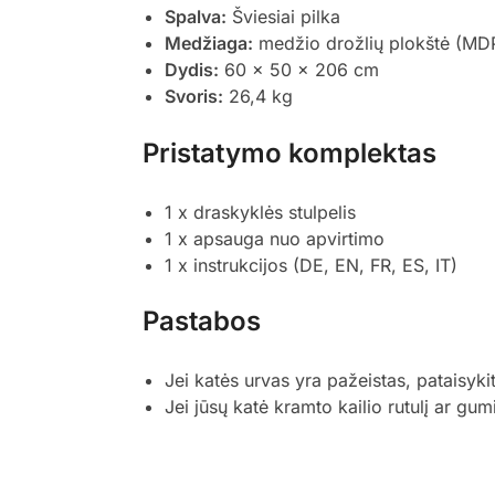
Spalva:
Šviesiai pilka
Medžiaga:
medžio drožlių plokštė (MDP) 
Dydis:
60 x 50 x 206 cm
Svoris:
26,4 kg
Pristatymo komplektas
1 x draskyklės stulpelis
1 x apsauga nuo apvirtimo
1 x instrukcijos (DE, EN, FR, ES, IT)
Pastabos
Jei katės urvas yra pažeistas, pataisyki
Jei jūsų katė kramto kailio rutulį ar gum