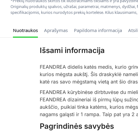
*Prekių nuotraukos skirtos tik iliustraciniams tikslams ir yra pavyzdi
Originalių produktų spalvos, užrašai, parametrai, matmenys, dydžiai, fu
specifikacijomis, kurios nurodytos prekių kortelėse. Kilus klausimams
Nuotraukos
Aprašymas
Papildoma informacija
Atsi
Išsami informacija
FEANDREA didelis katės medis, kurio grind
kurios mėgsta aukštį. Šis draskyklė namelis
katė ras savo mėgstamą vietą ant šio dras
FEANDREA kūrybinėse dirbtuvėse du mieli k
FEANDREA dizaineriai iš pirmų lūpų sužino
aukščio, puikiai tinka katėms, kurios mėgst
nagams galąsti ir 1 rampa. Taip pat yra 2 
Pagrindinės savybės