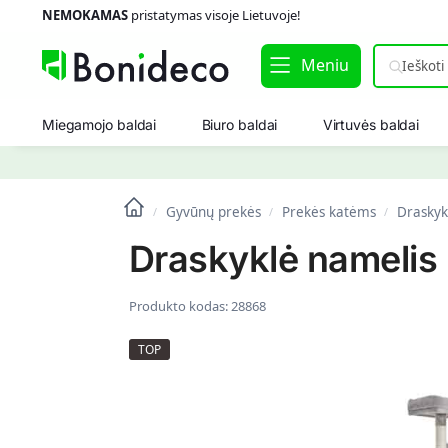
NEMOKAMAS
pristatymas visoje Lietuvoje!
Meniu
Miegamojo baldai
Biuro baldai
Virtuvės baldai
Gyvūnų prekės
Prekės katėms
Draskyk
/
/
/
Draskyklė namelis 
Produkto kodas:
28868
TOP