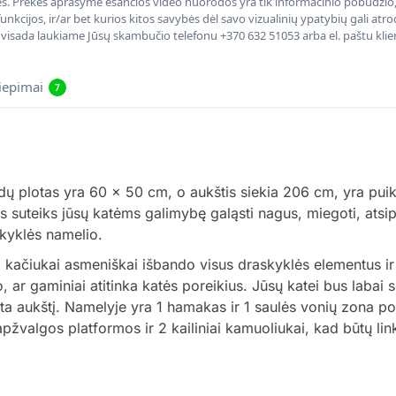
nės. Prekės aprašyme esančios video nuorodos yra tik informacinio pobūdžio, 
nkcijos, ir/ar bet kurios kitos savybės dėl savo vizualinių ypatybių gali at
, visada laukiame Jūsų skambučio telefonu +370 632 51053 arba el. paštu kli
liepimai
7
ų plotas yra 60 x 50 cm, o aukštis siekia 206 cm, yra pui
 suteiks jūsų katėms galimybę galąsti nagus, miegoti, atsipal
kyklės namelio.
ačiukai asmeniškai išbando visus draskyklės elementus ir p
, ar gaminiai atitinka katės poreikius. Jūsų katei bus laba
a aukštį. Namelyje yra 1 hamakas ir 1 saulės vonių zona poils
apžvalgos platformos ir 2 kailiniai kamuoliukai, kad būtų li