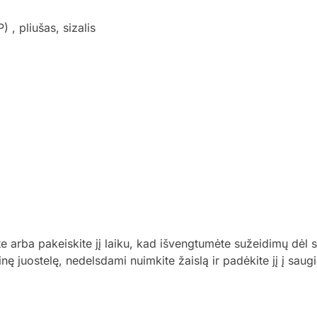
, pliušas, sizalis
te arba pakeiskite jį laiku, kad išvengtumėte sužeidimų dėl s
inę juostelę, nedelsdami nuimkite žaislą ir padėkite jį į saugi