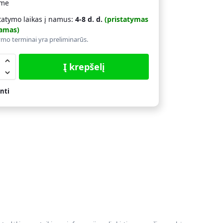
ime
tatymo laikas į namus:
4-8 d. d.
(pristatymas
amas)
ymo terminai yra preliminarūs.
Į krepšelį
nti