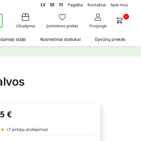
LV
EE
FI
Pagalba
Kontaktai
Apie mus
i
0
Užsakymai
Įsimintinos prekės
Prisijungti
šomieji stalai
Kosmetiniai staliukai
Gyvūnų prekės
alvos
75
€
(
7
pirkėjų atsiliepimai)