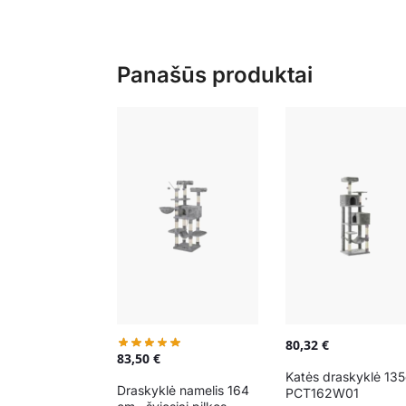
Panašūs produktai
80,32
€
83,50
€
Katės draskyklė 13
Draskyklė namelis 164
PCT162W01