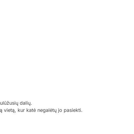
ulūžusių dalių.
ą vietą, kur katė negalėtų jo pasiekti.