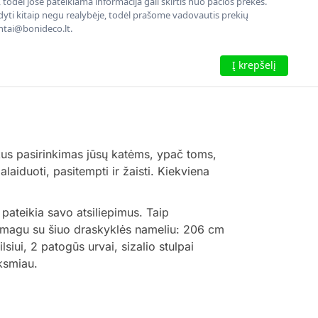
todėl jose pateikiama informacija gali skirtis nuo pačios prekės.
rodyti kitaip negu realybėje, todėl prašome vadovautis prekių
entai@bonideco.lt.
Į krepšelį
kus pasirinkimas jūsų katėms, ypač toms,
aiduoti, pasitempti ir žaisti. Kiekviena
ateikia savo atsiliepimus. Taip
i smagu su šiuo draskyklės nameliu: 206 cm
iui, 2 patogūs urvai, sizalio stulpai
nksmiau.