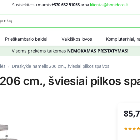
Susisiekite su mumis
+370 632 51053
arba
klientai@bonideco.lt
Ieškot
Prieškambario baldai
Vaikiškos lovos
Kompiuteriniai, ra
Visoms prekėms taikomas
NEMOKAMAS PRISTATYMAS!
lės
Draskyklė namelis 206 cm., šviesiai pilkos spalvos
/
206 cm., šviesiai pilkos sp
85,