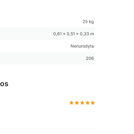
25 kg
0,61 × 0,51 × 0,33 m
Nenurodyta
206
vos