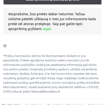
Atsiprašome, šios prekės dabar neturime. Tačiau
siūlome pateikti užklausą ir mes Jus informuosime kada
prekė vėl atsiras prekyboje. Taip pat galite tęsti
apsipirkimą grįždami
atgal
.
*Prekių nuotraukos skirtos tik iliustraciniams tikslams ir yra
pavyzdinės. Prekės aprašyme esančios video nuorodos yra tik
informacinio pobūdžio, todėl jose pateikiama informacija gali skirtis
nuo pačios prekės. Originalių produktų spalvos, užrašai, parametrai,
matmenys, dydžiai, funkcijos, ir/ar bet kurios kitos savybės dėl savo
vizualinių ypatybių gali atrodyti kitaip negu realybėje, todėl prašome
vadovautis prekių specifikacijomis, kurios nurodytos prekių kortelėse.
Kilus klausimams, visada laukiame Jūsų skambučio telefonu +370 632
51053 arba el. paštu klientai@bonideco.lt.