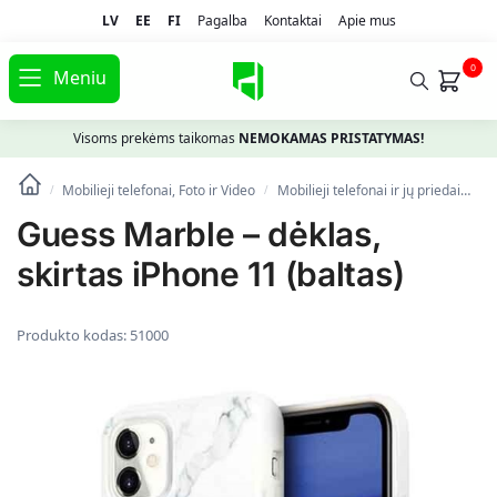
LV
EE
FI
Pagalba
Kontaktai
Apie mus
0
Meniu
Visoms prekėms taikomas
NEMOKAMAS PRISTATYMAS!
Mobilieji telefonai, Foto ir Video
Mobilieji telefonai ir jų priedai
Te
/
/
Guess Marble – dėklas,
skirtas iPhone 11 (baltas)
Produkto kodas:
51000