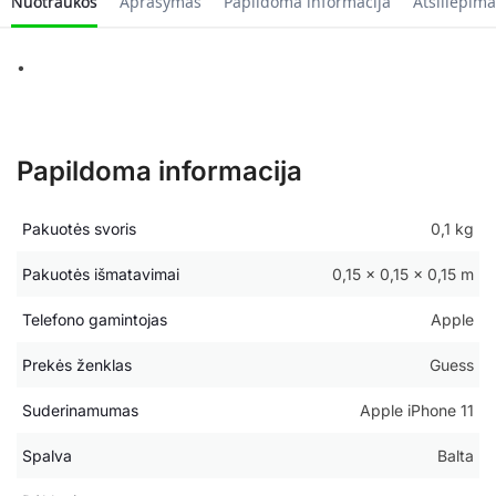
Nuotraukos
Aprašymas
Papildoma informacija
Atsiliepima
•
Papildoma informacija
Pakuotės svoris
0,1 kg
Pakuotės išmatavimai
0,15 × 0,15 × 0,15 m
Telefono gamintojas
Apple
Prekės ženklas
Guess
Suderinamumas
Apple iPhone 11
Spalva
Balta