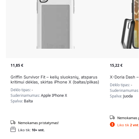
11,85
€
15,22
€
Griffin Survivor Fit – kelių sluoksnių, atsparus
X-Doria Dash –
kritimui dėklas, skirtas iPhone X (baltas/pilkas)
Dėklo tipas:
-
Dėklo tipas:
-
Suderinamumas
Suderinamumas:
Apple IPhone X
Spalva:
Juoda
Spalva:
Balta
Nemokamas p
Nemokamas pristatymas!
Liko tik
2 vnt
Liko tik:
10+ vnt.