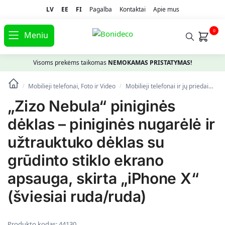
LV
EE
FI
Pagalba
Kontaktai
Apie mus
0
Meniu
Visoms prekėms taikomas
NEMOKAMAS PRISTATYMAS!
Mobilieji telefonai, Foto ir Video
Mobilieji telefonai ir jų priedai
Te
/
/
„Zizo Nebula“ piniginės
dėklas – piniginės nugarėlė ir
užtrauktuko dėklas su
grūdinto stiklo ekrano
apsauga, skirta „iPhone X“
(šviesiai ruda/ruda)
Produkto kodas:
44130