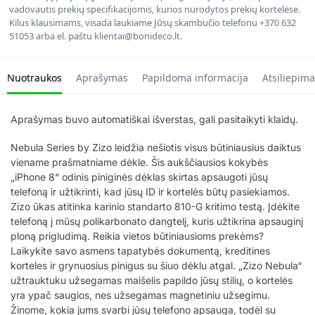
vadovautis prekių specifikacijomis, kurios nurodytos prekių kortelėse.
Kilus klausimams, visada laukiame Jūsų skambučio telefonu +370 632
51053 arba el. paštu klientai@bonideco.lt.
Nuotraukos
Aprašymas
Papildoma informacija
Atsiliepima
Aprašymas buvo automatiškai išverstas, gali pasitaikyti klaidų.
Nebula Series by Zizo leidžia nešiotis visus būtiniausius daiktus
viename prašmatniame dėkle. Šis aukščiausios kokybės
„iPhone 8“ odinis piniginės dėklas skirtas apsaugoti jūsų
telefoną ir užtikrinti, kad jūsų ID ir kortelės būtų pasiekiamos.
Zizo ūkas atitinka karinio standarto 810-G kritimo testą. Įdėkite
telefoną į mūsų polikarbonato dangtelį, kuris užtikrina apsauginį
ploną prigludimą. Reikia vietos būtiniausioms prekėms?
Laikykite savo asmens tapatybės dokumentą, kreditines
korteles ir grynuosius pinigus su šiuo dėklu atgal. „Zizo Nebula“
užtrauktuku užsegamas maišelis papildo jūsų stilių, o kortelės
yra ypač saugios, nes užsegamas magnetiniu užsegimu.
Žinome, kokia jums svarbi jūsų telefono apsauga, todėl su