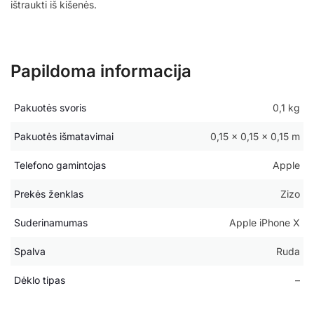
ištraukti iš kišenės.
Papildoma informacija
Pakuotės svoris
0,1 kg
Pakuotės išmatavimai
0,15 × 0,15 × 0,15 m
Telefono gamintojas
Apple
Prekės ženklas
Zizo
Suderinamumas
Apple iPhone X
Spalva
Ruda
Dėklo tipas
–