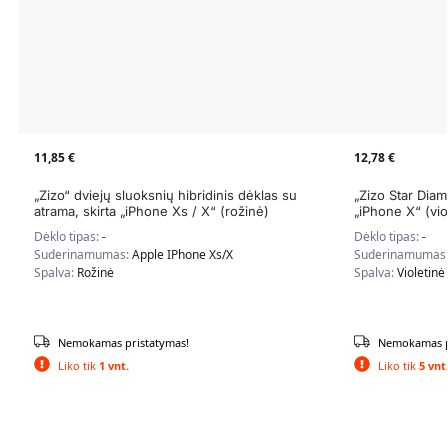
11,85
€
12,78
€
„Zizo“ dviejų sluoksnių hibridinis dėklas su
„Zizo Star Diam
atrama, skirta „iPhone Xs / X“ (rožinė)
„iPhone X“ (vio
Dėklo tipas:
-
Dėklo tipas:
-
Suderinamumas:
Apple IPhone Xs/X
Suderinamumas
Spalva:
Rožinė
Spalva:
Violetinė
Nemokamas pristatymas!
Nemokamas p
Liko tik
1 vnt.
Liko tik
5 vnt