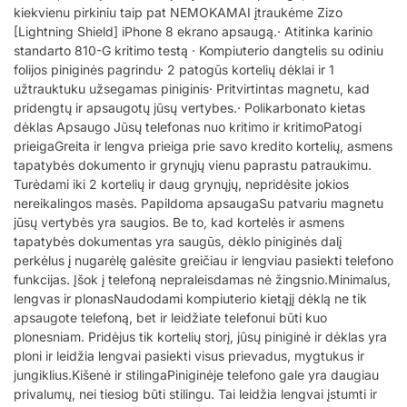
kiekvienu pirkiniu taip pat NEMOKAMAI įtraukėme Zizo
[Lightning Shield] iPhone 8 ekrano apsaugą.· Atitinka karinio
standarto 810-G kritimo testą · Kompiuterio dangtelis su odiniu
folijos piniginės pagrindu· 2 patogūs kortelių dėklai ir 1
užtrauktuku užsegamas piniginis· Pritvirtintas magnetu, kad
pridengtų ir apsaugotų jūsų vertybes.· Polikarbonato kietas
dėklas Apsaugo Jūsų telefonas nuo kritimo ir kritimoPatogi
prieigaGreita ir lengva prieiga prie savo kredito kortelių, asmens
tapatybės dokumento ir grynųjų vienu paprastu patraukimu.
Turėdami iki 2 kortelių ir daug grynųjų, nepridėsite jokios
nereikalingos masės. Papildoma apsaugaSu patvariu magnetu
jūsų vertybės yra saugios. Be to, kad kortelės ir asmens
tapatybės dokumentas yra saugūs, dėklo piniginės dalį
perkėlus į nugarėlę galėsite greičiau ir lengviau pasiekti telefono
funkcijas. Įšok į telefoną nepraleisdamas nė žingsnio.Minimalus,
lengvas ir plonasNaudodami kompiuterio kietąjį dėklą ne tik
apsaugote telefoną, bet ir leidžiate telefonui būti kuo
plonesniam. Pridėjus tik kortelių storį, jūsų piniginė ir dėklas yra
ploni ir leidžia lengvai pasiekti visus prievadus, mygtukus ir
jungiklius.Kišenė ir stilingaPiniginėje telefono gale yra daugiau
privalumų, nei tiesiog būti stilingu. Tai leidžia lengvai įstumti ir