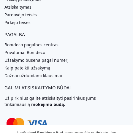
Atsiskaitymas
Pardavėjo teisės
Pirkėjo teisės
PAGALBA
Bonideco pagalbos centras
Privalumai Bonideco
Užsakymo būsena pagal numerį
Kaip pateikti užsakymą
Dažnai užduodami klausimai
GALIMI ATSISKAITYMO BŪDAI
Už pirkinius galite atsiskaityti pasirinkus Jums
tinkamiausią
mokėjimo būdą.
Naršydami
Bonideco.lt
el. parduotuvėje sutinkate, jog