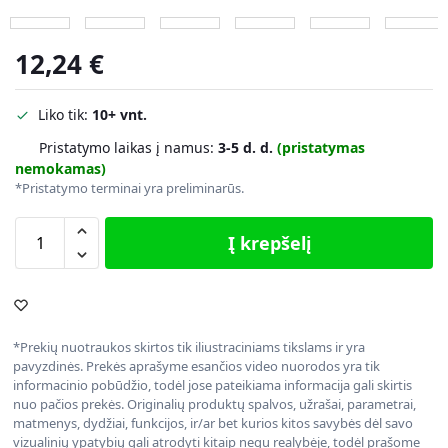
12,24
€
Liko tik:
10+ vnt.
Pristatymo laikas į namus:
3-5 d. d.
(pristatymas
nemokamas)
*Pristatymo terminai yra preliminarūs.
Į krepšelį
*Prekių nuotraukos skirtos tik iliustraciniams tikslams ir yra
pavyzdinės. Prekės aprašyme esančios video nuorodos yra tik
informacinio pobūdžio, todėl jose pateikiama informacija gali skirtis
nuo pačios prekės. Originalių produktų spalvos, užrašai, parametrai,
matmenys, dydžiai, funkcijos, ir/ar bet kurios kitos savybės dėl savo
vizualinių ypatybių gali atrodyti kitaip negu realybėje, todėl prašome