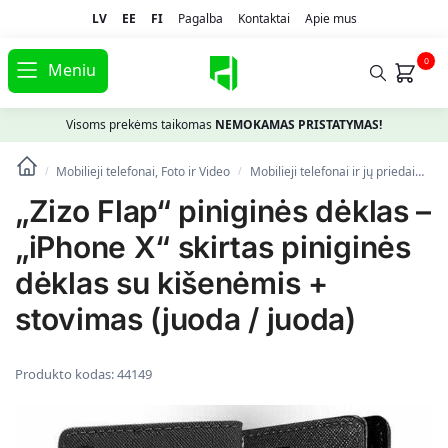
LV
EE
FI
Pagalba
Kontaktai
Apie mus
0
Meniu
Visoms prekėms taikomas
NEMOKAMAS PRISTATYMAS!
Mobilieji telefonai, Foto ir Video
Mobilieji telefonai ir jų priedai
Te
/
/
„Zizo Flap“ piniginės dėklas –
„iPhone X“ skirtas piniginės
dėklas su kišenėmis +
stovimas (juoda / juoda)
Produkto kodas:
44149