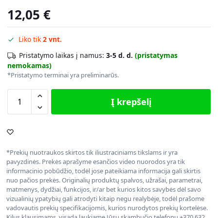
12,05
€
Liko tik
2 vnt.
Pristatymo laikas į namus:
3-5 d. d.
(pristatymas
nemokamas)
*Pristatymo terminai yra preliminarūs.
Į krepšelį
*Prekių nuotraukos skirtos tik iliustraciniams tikslams ir yra
pavyzdinės. Prekės aprašyme esančios video nuorodos yra tik
informacinio pobūdžio, todėl jose pateikiama informacija gali skirtis
nuo pačios prekės. Originalių produktų spalvos, užrašai, parametrai,
matmenys, dydžiai, funkcijos, ir/ar bet kurios kitos savybės dėl savo
vizualinių ypatybių gali atrodyti kitaip negu realybėje, todėl prašome
vadovautis prekių specifikacijomis, kurios nurodytos prekių kortelėse.
Kilus klausimams, visada laukiame Jūsų skambučio telefonu +370 632