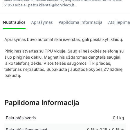
51053 arba el. paštu klientai@bonideco.lt.
Nuotraukos
Aprašymas
Papildoma informacija
Atsiliepima
Aprašymas buvo automatiškai išverstas, gali pasitaikyti klaidų.
Piniginės atvartas su TPU viduje. Saugiai nešiokitės telefoną su
šiuo piniginės dėklu. Magnetinis uždaromas dangtelis saugiai
laiko telefoną dėkle. Visos teisės saugomos. Tik priedas,
telefonas neįtrauktas. Supakuota į aukštos kokybės ZV lizdinę
pakuotę.
Papildoma informacija
Pakuotės svoris
0,1 kg
Pakuotės išmatavimai
0,15 × 0,15 × 0,15 m