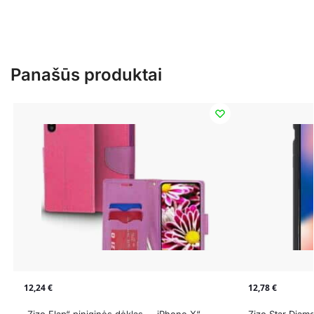
Panašūs produktai
12,24
€
12,78
€
„Zizo Flap“ piniginės dėklas – „iPhone X“
Zizo Star Diamo