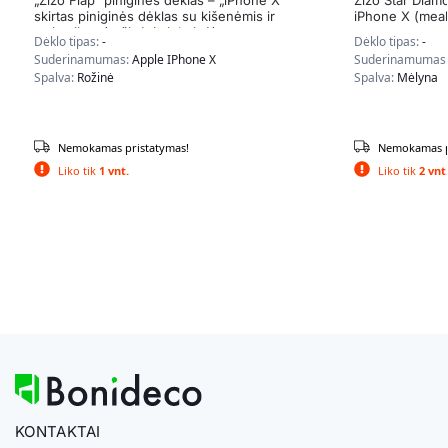
skirtas piniginės dėklas su kišenėmis ir
iPhone X (meal
atsistojimu (rožinė / violetinė)
Dėklo tipas:
-
Dėklo tipas:
-
Suderinamumas:
Apple IPhone X
Suderinamumas
Spalva:
Rožinė
Spalva:
Mėlyna
Nemokamas pristatymas!
Nemokamas p
Liko tik
1 vnt.
Liko tik
2 vnt
KONTAKTAI