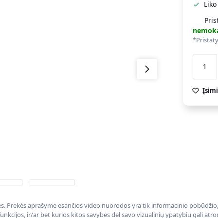
Liko
Pris
nemok
*Pristat
Įsimi
nės. Prekės aprašyme esančios video nuorodos yra tik informacinio pobūdžio, 
nkcijos, ir/ar bet kurios kitos savybės dėl savo vizualinių ypatybių gali at