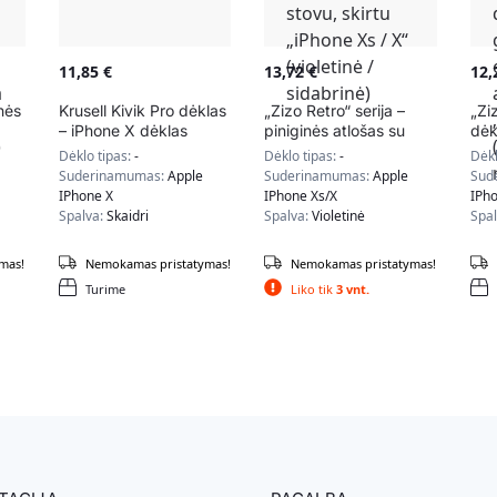
11,85
€
13,72
€
12
nės
Krusell Kivik Pro dėklas
„Zizo Retro“ serija –
„Zi
– iPhone X dėklas
piniginės atlošas su
dėk
uko
(skaidrus)
magnetiniu užsegimu ir
nug
Dėklo tipas:
-
Dėklo tipas:
-
Dėkl
įmontuotu stovu, skirtu
dėk
Suderinamumas:
Apple
Suderinamumas:
Apple
Sud
ga,
„iPhone Xs / X“
sti
IPhone X
IPhone Xs/X
IPh
(violetinė / sidabrinė)
ski
Spalva:
Skaidri
Spalva:
Violetinė
Spa
(ta
mas!
Nemokamas pristatymas!
Nemokamas pristatymas!
Turime
Liko tik
3 vnt.