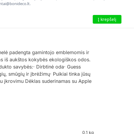
entai@bonideco.lt.
Į krepšelį
anelė padengta gamintojo emblemomis ir
ntas iš aukštos kokybės ekologiškos odos.
odukto savybės:· Dirbtinė oda· Guess
, smūgių ir įbrėžimų· Puikiai tinka jūsų
džiu įkrovimu Dėklas suderinamas su Apple
0,1 kg