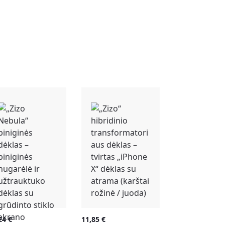
,24
€
11,85
€