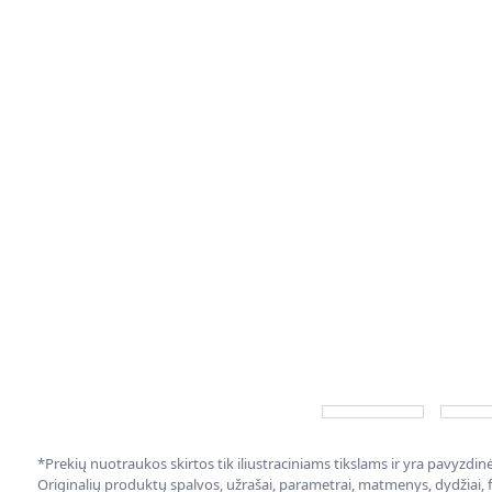
*Prekių nuotraukos skirtos tik iliustraciniams tikslams ir yra pavyzdi
Originalių produktų spalvos, užrašai, parametrai, matmenys, dydžiai, fu