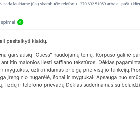
, visada laukiame Jūsų skambučio telefonu +370 632 51053 arba el. paštu kli
liepimai
0
i pasitaikyti klaidų.
iena garsiausių „Guess“ naudojamų temų. Korpuso galinė p
s ant itin malonios liesti saffiano tekstūros. Dėklas pagami
ir mygtukus, užtikrindamas prieigą prie visų jo funkcijų.Pr
a įrenginio nugarėlė, šonai ir mygtukai· Apsauga nuo smūgių
višų, lizdų ir telefono prievadų Dėklas suderinamas su belai