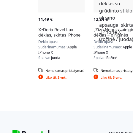
11,49
€
12,24
€
X-Doria Revel Lux –
„Zizo Nebula“ pinigi
dėklas, skirtas iPhone
dėklas – piniginės
X (juodieji spinduliai)
nugarėlė ir užtraukt
Dėklo tipas:
-
Dėklo tipas:
-
dėklas su grūdinto
Suderinamumas:
Apple
Suderinamumas:
Apple
stiklo ekrano apsau
IPhone X
IPhone X
skirta „iPhone X“
Spalva:
Juoda
Spalva:
Rožinė
(rožinė / juoda)
Nemokamas pristatymas!
Nemokamas pristaty
Liko tik
3 vnt.
Liko tik
3 vnt.