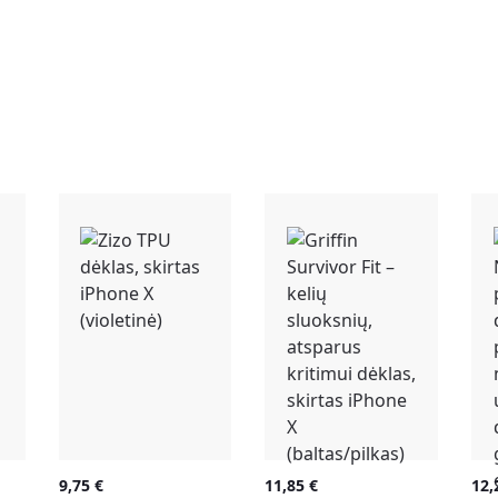
9,75
€
11,85
€
12