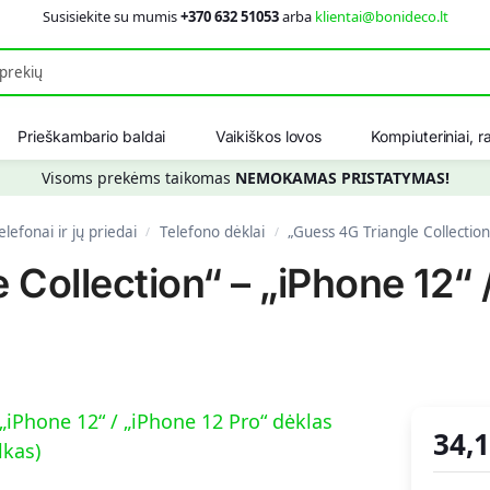
Susisiekite su mumis
+370 632 51053
arba
klientai@bonideco.lt
Ieškot
Prieškambario baldai
Vaikiškos lovos
Kompiuteriniai, ra
Visoms prekėms taikomas
NEMOKAMAS PRISTATYMAS!
telefonai ir jų priedai
Telefono dėklai
„Guess 4G Triangle Collection
/
/
Collection“ – „iPhone 12“ 
34,