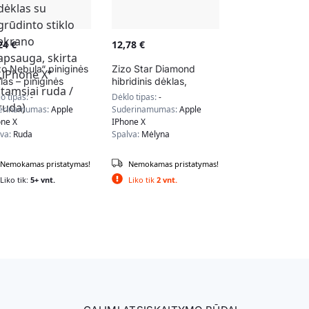
,24
€
12,78
€
zo Nebula“ piniginės
Zizo Star Diamond
las – piniginės
hibridinis dėklas,
arėlė ir užtrauktuko
skirtas iPhone X
o tipas:
-
Dėklo tipas:
-
las su grūdinto
(meal/juoda)
erinamumas:
Apple
Suderinamumas:
Apple
klo ekrano apsauga,
one X
IPhone X
rta „iPhone X“
lva:
Ruda
Spalva:
Mėlyna
msiai ruda / ruda)
Nemokamas pristatymas!
Nemokamas pristatymas!
Liko tik:
5+ vnt.
Liko tik
2 vnt.