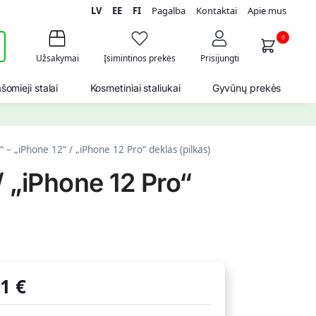
LV
EE
FI
Pagalba
Kontaktai
Apie mus
i
0
Užsakymai
Įsimintinos prekės
Prisijungti
šomieji stalai
Kosmetiniai staliukai
Gyvūnų prekės
“ – „iPhone 12“ / „iPhone 12 Pro“ dėklas (pilkas)
/ „iPhone 12 Pro“
11
€