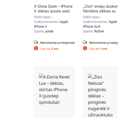
X-Doria Dash – iPhone
„Zizo“ dviejų sluoksn
X dėklas (juoda oda)
hibridinis dėklas su
atrama, skirta „iPho
Dėklo tipas:
-
Dėklo tipas:
-
Xs / X“ (rožinė)
Suderinamumas:
Apple
Suderinamumas:
Apple
IPhone X
IPhone Xs/X
Spalva:
Juoda
Spalva:
Rožinė
Nemokamas pristatymas!
Nemokamas pristaty
Liko tik
2 vnt.
Liko tik
1 vnt.