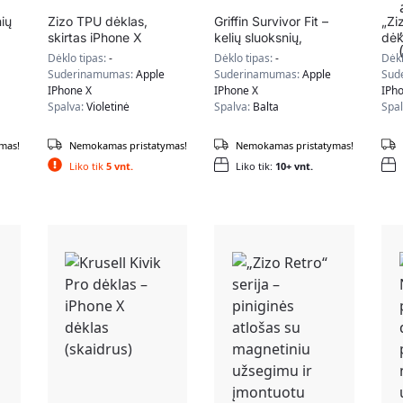
ių
Zizo TPU dėklas,
Griffin Survivor Fit –
„Zi
skirtas iPhone X
kelių sluoksnių,
dėk
ne
(violetinė)
atsparus kritimui
nug
Dėklo tipas:
-
Dėklo tipas:
-
Dėkl
dėklas, skirtas iPhone
dėk
Suderinamumas:
Apple
Suderinamumas:
Apple
Sud
X (baltas/pilkas)
sti
IPhone X
IPhone X
IPh
ski
Spalva:
Violetinė
Spalva:
Balta
Spa
(ge
mas!
Nemokamas pristatymas!
Nemokamas pristatymas!
Liko tik
5 vnt.
Liko tik:
10+ vnt.