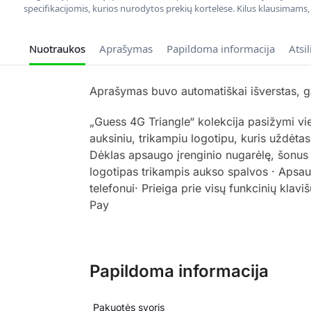
specifikacijomis, kurios nurodytos prekių kortelėse. Kilus klausimams
Nuotraukos
Aprašymas
Papildoma informacija
Atsi
Aprašymas buvo automatiškai išverstas, gal
„Guess 4G Triangle“ kolekcija pasižymi v
auksiniu, trikampiu logotipu, kuris uždėta
Dėklas apsaugo įrenginio nugarėlę, šonus 
logotipas trikampis aukso spalvos · Apsaug
telefonui· Prieiga prie visų funkcinių kla
Pay
Papildoma informacija
Pakuotės svoris