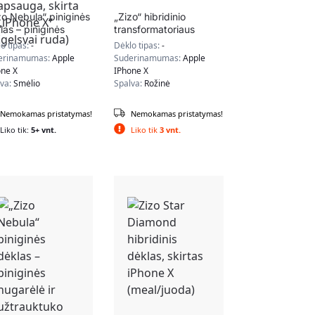
zo Nebula“ piniginės
„Zizo“ hibridinio
las – piniginės
transformatoriaus
arėlė ir užtrauktuko
dėklas – tvirtas „iPhone
o tipas:
-
Dėklo tipas:
-
las su grūdinto
X“ dėklas su atrama
erinamumas:
Apple
Suderinamumas:
Apple
klo ekrano apsauga,
(karštai rožinė / juoda)
one X
IPhone X
rta „iPhone X“
lva:
Smėlio
Spalva:
Rožinė
lsvai ruda)
Nemokamas pristatymas!
Nemokamas pristatymas!
Liko tik:
5+ vnt.
Liko tik
3 vnt.