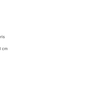
ris
H cm