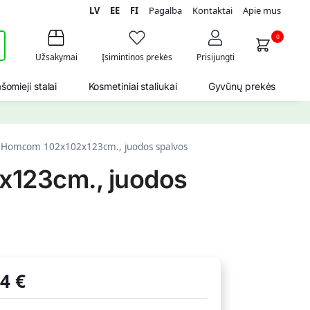
LV
EE
FI
Pagalba
Kontaktai
Apie mus
i
0
Užsakymai
Įsimintinos prekės
Prisijungti
šomieji stalai
Kosmetiniai staliukai
Gyvūnų prekės
a Homcom 102x102x123cm., juodos spalvos
x123cm., juodos
54
€