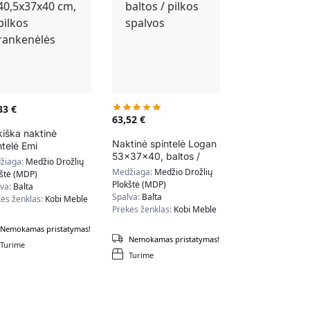
,33
€
63,52
€
kiška naktinė
Naktinė spintelė Logan
ntelė Emi
53x37x40, baltos /
5x37x40 cm, pilkos
žiaga:
Medžio Drožlių
pilkos spalvos
kenėlės
Medžiaga:
Medžio Drožlių
kštė (MDP)
Plokštė (MDP)
lva:
Balta
Spalva:
Balta
ės ženklas:
Kobi Meble
Prekės ženklas:
Kobi Meble
Nemokamas pristatymas!
Nemokamas pristatymas!
Turime
Turime