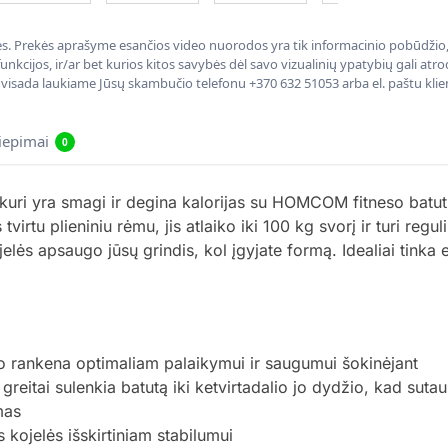
nės. Prekės aprašyme esančios video nuorodos yra tik informacinio pobūdžio, 
nkcijos, ir/ar bet kurios kitos savybės dėl savo vizualinių ypatybių gali at
, visada laukiame Jūsų skambučio telefonu +370 632 51053 arba el. paštu kli
liepimai
0
ę, kuri yra smagi ir degina kalorijas su HOMCOM fitneso batu
tvirtu plieniniu rėmu, jis atlaiko iki 100 kg svorį ir turi re
lės apsaugo jūsų grindis, kol įgyjate formą. Idealiai tink
o rankena optimaliam palaikymui ir saugumui šokinėjant
reitai sulenkia batutą iki ketvirtadalio jo dydžio, kad suta
mas
s kojelės išskirtiniam stabilumui