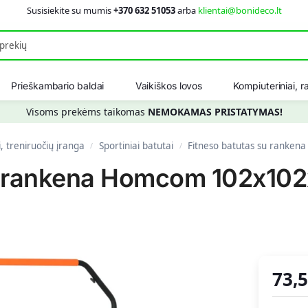
Susisiekite su mumis
+370 632 51053
arba
klientai@bonideco.lt
Ieškot
Prieškambario baldai
Vaikiškos lovos
Kompiuteriniai, ra
Visoms prekėms taikomas
NEMOKAMAS PRISTATYMAS!
i, treniruočių įranga
Sportiniai batutai
Fitneso batutas su ranken
/
/
u rankena Homcom 102x102
73,