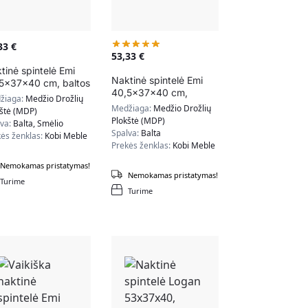
,33
€
53,33
€
tinė spintelė Emi
Naktinė spintelė Emi
5x37x40 cm, baltos
40,5x37x40 cm,
amsiai pilkos spalvos
žiaga:
Medžio Drožlių
natūralios medžio
Medžiaga:
Medžio Drožlių
kštė (MDP)
spalvos
Plokštė (MDP)
lva:
Balta, Smėlio
Spalva:
Balta
ės ženklas:
Kobi Meble
Prekės ženklas:
Kobi Meble
Nemokamas pristatymas!
Nemokamas pristatymas!
Turime
Turime