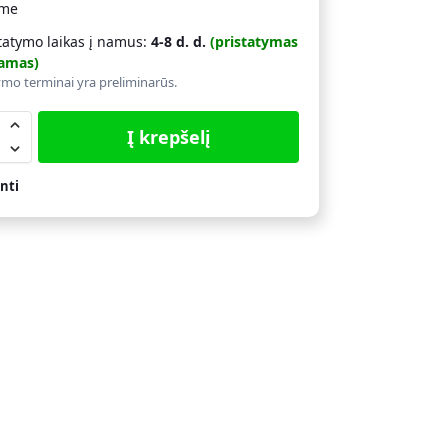
ime
tatymo laikas į namus:
4-8 d. d.
(pristatymas
amas)
ymo terminai yra preliminarūs.
Į krepšelį
nti