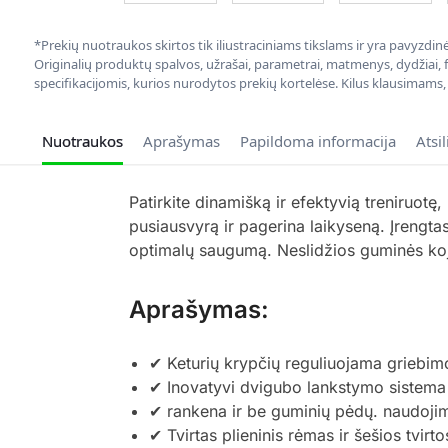
*Prekių nuotraukos skirtos tik iliustraciniams tikslams ir yra pavyzdi
Originalių produktų spalvos, užrašai, parametrai, matmenys, dydžiai, fu
specifikacijomis, kurios nurodytos prekių kortelėse. Kilus klausimams
Nuotraukos
Aprašymas
Papildoma informacija
Atsi
Patirkite dinamišką ir efektyvią treniruot
pusiausvyrą ir pagerina laikyseną. Įrengtas 
optimalų saugumą. Neslidžios guminės koje
Aprašymas:
✔ Keturių krypčių reguliuojama griebim
✔ Inovatyvi dvigubo lankstymo sistema g
✔ rankena ir be guminių pėdų. naudoji
✔ Tvirtas plieninis rėmas ir šešios tvirto