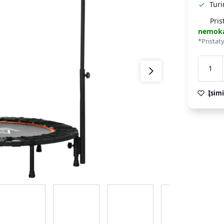
Tur
Pris
nemok
*Pristat
Įsimi