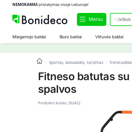
NEMOKAMAS
pristatymas visoje Lietuvoje!
Meniu
Miegamojo baldai
Biuro baldai
Virtuvės baldai
Sportas, laisvalaikis, turizmas
Treniruoklia
/
/
Fitneso batutas s
spalvos
Produkto kodas:
262422