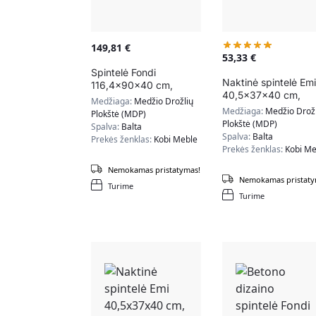
149,81
€
53,33
€
Spintelė Fondi
Naktinė spintelė Emi
116,4x90x40 cm,
40,5x37x40 cm,
natūralios medžio /
Medžiaga:
Medžio Drožlių
smėlio spalvos
baltos spalvos
Medžiaga:
Medžio Drožl
Plokštė (MDP)
Plokštė (MDP)
Spalva:
Balta
Spalva:
Balta
Prekės ženklas:
Kobi Meble
Prekės ženklas:
Kobi Me
Nemokamas pristatymas!
Nemokamas pristaty
Turime
Turime