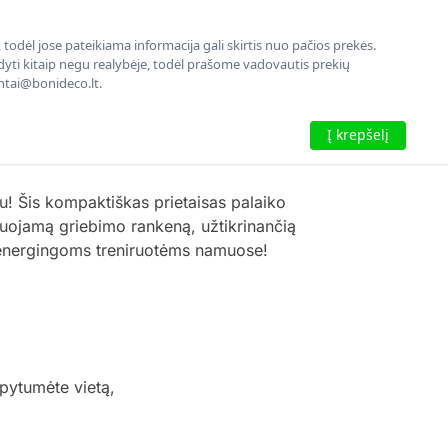
todėl jose pateikiama informacija gali skirtis nuo pačios prekės.
rodyti kitaip negu realybėje, todėl prašome vadovautis prekių
entai@bonideco.lt.
Į krepšelį
tu! Šis kompaktiškas prietaisas palaiko
guliuojamą griebimo rankeną, užtikrinančią
a energingoms treniruotėms namuose!
upytumėte vietą,