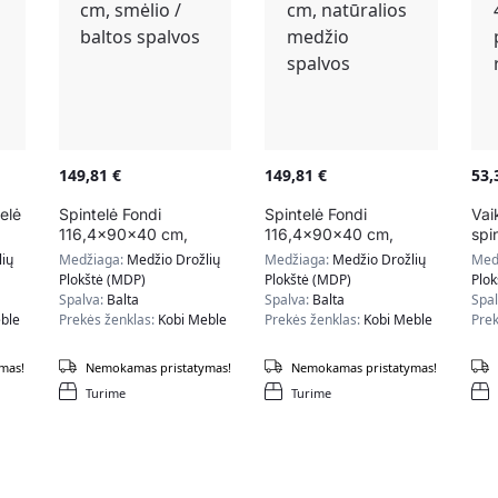
149,81
€
149,81
€
53
elė
Spintelė Fondi
Spintelė Fondi
Vai
116,4x90x40 cm,
116,4x90x40 cm,
spi
smėlio / baltos spalvos
natūralios medžio
40,
ių
Medžiaga:
Medžio Drožlių
Medžiaga:
Medžio Drožlių
Med
spalvos
ran
Plokštė (MDP)
Plokštė (MDP)
Plo
Spalva:
Balta
Spalva:
Balta
Spa
ble
Prekės ženklas:
Kobi Meble
Prekės ženklas:
Kobi Meble
Prek
mas!
Nemokamas pristatymas!
Nemokamas pristatymas!
Turime
Turime