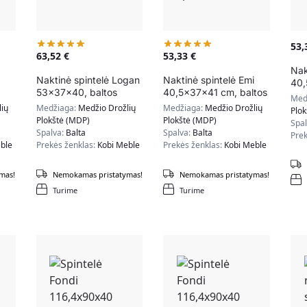
53
63,52
€
53,33
€
Nak
Naktinė spintelė Logan
Naktinė spintelė Emi
40,
53x37x40, baltos
40,5x37x41 cm, baltos
/ t
Med
spalvos
/ natūralios medžio
ių
Medžiaga:
Medžio Drožlių
Medžiaga:
Medžio Drožlių
Plo
spalvos
Plokštė (MDP)
Plokštė (MDP)
Spa
Spalva:
Balta
Spalva:
Balta
Prek
ble
Prekės ženklas:
Kobi Meble
Prekės ženklas:
Kobi Meble
mas!
Nemokamas pristatymas!
Nemokamas pristatymas!
Turime
Turime