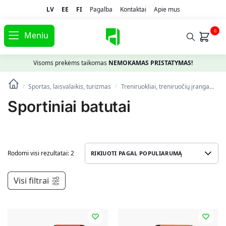
LV
EE
FI
Pagalba
Kontaktai
Apie mus
0
Meniu
Visoms prekėms taikomas
NEMOKAMAS PRISTATYMAS!
Sportas, laisvalaikis, turizmas
Treniruokliai, treniruočių įranga
Sp
/
/
Sportiniai batutai
Rodomi visi rezultatai: 2
Visi filtrai