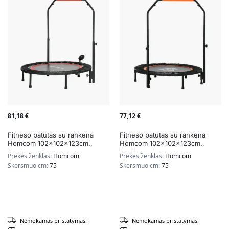
81,18
€
77,12
€
Fitneso batutas su rankena
Fitneso batutas su rankena
Homcom 102x102x123cm.,
Homcom 102x102x123cm.,
juodos spalvos
juodos spalvos
Prekės ženklas:
Homcom
Prekės ženklas:
Homcom
Skersmuo cm:
75
Skersmuo cm:
75
Nemokamas pristatymas!
Nemokamas pristatymas!