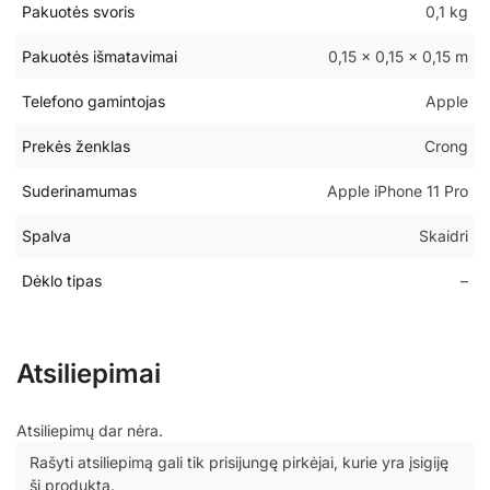
Pakuotės svoris
0,1 kg
Pakuotės išmatavimai
0,15 × 0,15 × 0,15 m
Telefono gamintojas
Apple
Prekės ženklas
Crong
Suderinamumas
Apple iPhone 11 Pro
Spalva
Skaidri
Dėklo tipas
–
Atsiliepimai
Atsiliepimų dar nėra.
Rašyti atsiliepimą gali tik prisijungę pirkėjai, kurie yra įsigiję
šį produktą.