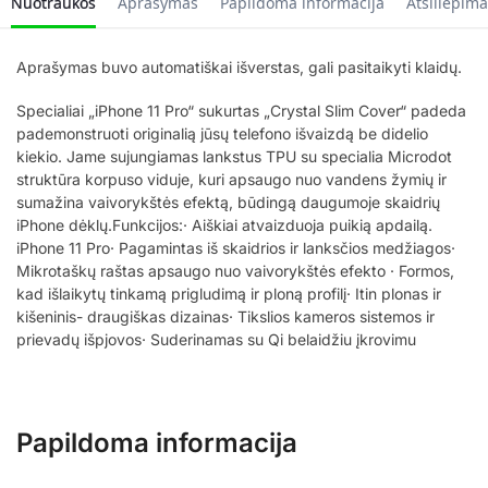
Nuotraukos
Aprašymas
Papildoma informacija
Atsiliepima
Aprašymas buvo automatiškai išverstas, gali pasitaikyti klaidų.
Specialiai „iPhone 11 Pro“ sukurtas „Crystal Slim Cover“ padeda
pademonstruoti originalią jūsų telefono išvaizdą be didelio
kiekio. Jame sujungiamas lankstus TPU su specialia Microdot
struktūra korpuso viduje, kuri apsaugo nuo vandens žymių ir
sumažina vaivorykštės efektą, būdingą daugumoje skaidrių
iPhone dėklų.Funkcijos:· Aiškiai atvaizduoja puikią apdailą.
iPhone 11 Pro· Pagamintas iš skaidrios ir lanksčios medžiagos·
Mikrotaškų raštas apsaugo nuo vaivorykštės efekto · Formos,
kad išlaikytų tinkamą prigludimą ir ploną profilį· Itin plonas ir
kišeninis- draugiškas dizainas· Tikslios kameros sistemos ir
prievadų išpjovos· Suderinamas su Qi belaidžiu įkrovimu
Papildoma informacija