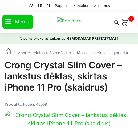
LV
EE
FI
Pagalba
Kontaktai
Apie mus
0
Meniu
Visoms prekėms taikomas
NEMOKAMAS PRISTATYMAS!
Mobilieji telefonai, Foto ir Video
Mobilieji telefonai ir jų priedai
Te
/
/
Crong Crystal Slim Cover –
lankstus dėklas, skirtas
iPhone 11 Pro (skaidrus)
Produkto kodas:
48569