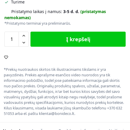
Turime
Pristatymo laikas į namus:
3-5 d. d.
(pristatymas
nemokamas)
*Pristatymo terminai yra preliminarūs.
Į krepšelį
*Prekių nuotraukos skirtos tik iliustraciniams tikslams ir yra
pavyzdinės. Prekės aprašyme esančios video nuorodos yra tik
informacinio pobūdžio, todėl jose pateikiama informacija gali skirtis
nuo pačios prekės. Originalių produktų spalvos, užrašai, parametrai,
matmenys, dydžiai, funkcijos, ir/ar bet kurios kitos savybės dėl savo
vizualinių ypatybių gali atrodyti kitaip negu realybėje, todėl prašome
vadovautis prekių specifikacijomis, kurios nurodytos prekių kortelėse.
Kilus klausimams, visada laukiame Jūsų skambučio telefonu +370 632
51053 arba el. paštu klientai@bonideco.lt.