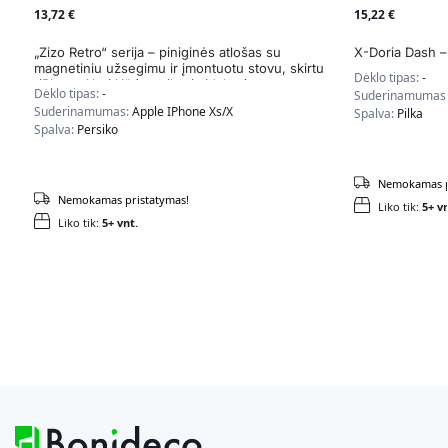
13,72
€
15,22
€
„Zizo Retro“ serija – piniginės atlošas su
X-Doria Dash –
magnetiniu užsegimu ir įmontuotu stovu, skirtu
Dėklo tipas:
-
„iPhone Xs / X“ (persiko / sidabro)
Dėklo tipas:
-
Suderinamumas
Suderinamumas:
Apple IPhone Xs/X
Spalva:
Pilka
Spalva:
Persiko
Nemokamas p
Nemokamas pristatymas!
Liko tik:
5+ vn
Liko tik:
5+ vnt.