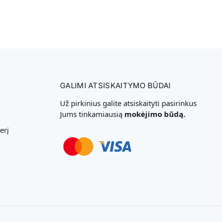
GALIMI ATSISKAITYMO BŪDAI
Už pirkinius galite atsiskaityti pasirinkus
Jums tinkamiausią
mokėjimo būdą.
erį
Svetainių Kūrimas