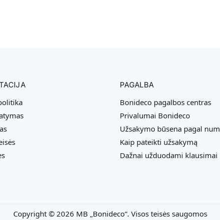
TACIJA
PAGALBA
olitika
Bonideco pagalbos centras
tatymas
Privalumai Bonideco
as
Užsakymo būsena pagal num
eisės
Kaip pateikti užsakymą
ės
Dažnai užduodami klausimai
Copyright © 2026 MB „Bonideco“. Visos teisės saugomos