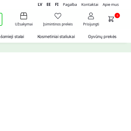
LV
EE
FI
Pagalba
Kontaktai
Apie mus
i
0
Užsakymai
Įsimintinos prekės
Prisijungti
šomieji stalai
Kosmetiniai staliukai
Gyvūnų prekės