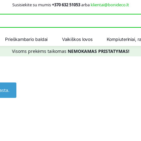
Susisiekite su mumis
+370 632 51053
arba
klientai@bonideco.lt
Ieškot
Prieškambario baldai
Vaikiškos lovos
Kompiuteriniai, ra
Visoms prekėms taikomas
NEMOKAMAS PRISTATYMAS!
asta.