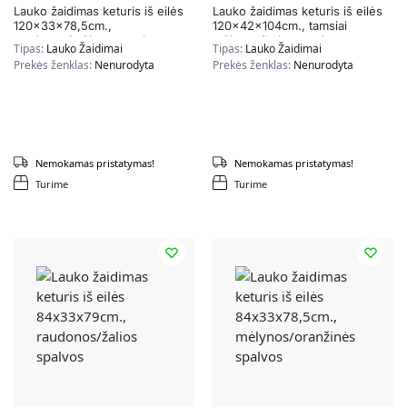
Lauko žaidimas keturis iš eilės
Lauko žaidimas keturis iš eilės
120x33x78,5cm.,
120x42x104cm., tamsiai
raudonos/mėlynos spalvos
mėlynos/baltos spalvos
Tipas:
Lauko Žaidimai
Tipas:
Lauko Žaidimai
Prekės ženklas:
Nenurodyta
Prekės ženklas:
Nenurodyta
Nemokamas pristatymas!
Nemokamas pristatymas!
Turime
Turime