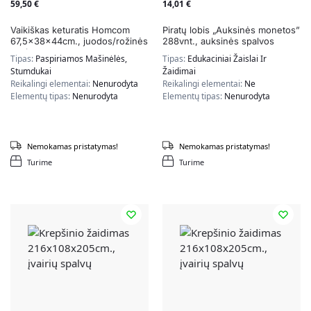
59,50
€
14,01
€
Vaikiškas keturatis Homcom
Piratų lobis „Auksinės monetos”
67,5x38x44cm., juodos/rožinės
288vnt., auksinės spalvos
spalvos
Tipas:
Paspiriamos Mašinėlės,
Tipas:
Edukaciniai Žaislai Ir
Stumdukai
Žaidimai
Reikalingi elementai:
Nenurodyta
Reikalingi elementai:
Ne
Elementų tipas:
Nenurodyta
Elementų tipas:
Nenurodyta
Nemokamas pristatymas!
Nemokamas pristatymas!
Turime
Turime