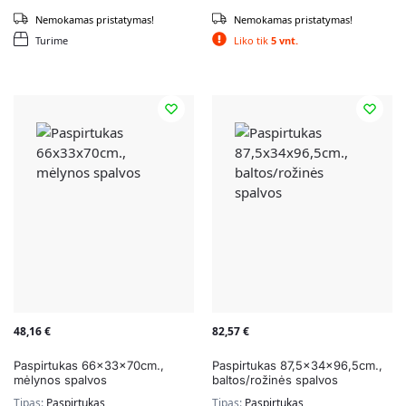
Nemokamas pristatymas!
Nemokamas pristatymas!
Turime
Liko tik
5 vnt.
48,16
€
82,57
€
Paspirtukas 66x33x70cm.,
Paspirtukas 87,5x34x96,5cm.,
mėlynos spalvos
baltos/rožinės spalvos
Tipas:
Paspirtukas
Tipas:
Paspirtukas