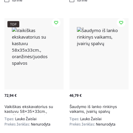
Turime
Turime
TOP
72,94
€
46,79
€
Vaikiškas ekskavatorius su
Šaudymo iš lanko rinkinys
kastuvu 58x35x33cm.,
vaikams, įvairių spalvų
oranžinės/juodos spalvos
Tipas:
Lauko Žaislai
Tipas:
Lauko Žaislai
Prekės ženklas:
Nenurodyta
Prekės ženklas:
Nenurodyta