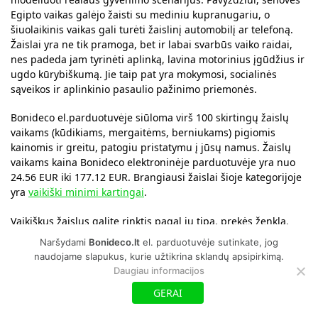
Egipto vaikas galėjo žaisti su mediniu kupranugariu, o
šiuolaikinis vaikas gali turėti žaislinį automobilį ar telefoną.
Žaislai yra ne tik pramoga, bet ir labai svarbūs vaiko raidai,
nes padeda jam tyrinėti aplinką, lavina motorinius įgūdžius ir
ugdo kūrybiškumą. Jie taip pat yra mokymosi, socialinės
sąveikos ir aplinkinio pasaulio pažinimo priemonės.
Bonideco el.parduotuvėje siūloma virš 100 skirtingų žaislų
vaikams (kūdikiams, mergaitėms, berniukams) pigiomis
kainomis ir greitu, patogiu pristatymu į jūsų namus. Žaislų
vaikams kaina Bonideco elektroninėje parduotuvėje yra nuo
24.56 EUR iki 177.12 EUR. Brangiausi žaislai šioje kategorijoje
yra
vaikiški minimi kartingai
.
Vaikiškus žaislus galite rinktis pagal jų tipą, prekės ženklą,
rekomenduojamą amžių. Bonideco el.parduotuvėje žaislų
Naršydami
Bonideco.lt
el. parduotuvėje sutinkate, jog
tipai yra: lavinamieji žaislai ir žaidimai, minkšti žaislai, lėlės,
naudojame slapukus, kurie užtikrina sklandų apsipirkimą.
mediniai žaislai, mašinėlės ir kt.
Daugiau informacijos
GERAI
Populiariausi žaislai vaikams yra
kartingai
.. Bonideco
asortimentas nuolat atnaujinimas, todėl naujausios,