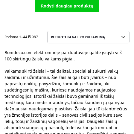
Rodyti daugiau produktų
Rodoma 1–44 iš 987
Bonideco.com elektroninėje parduotuvėje galite įsigyti virš
100 skirtingų žaislų vaikams pigiai.
Vaikams skirti žaislai – tai daiktai, specialiai sukurti vaikų
žaidimui ir užimtumui. Šie žaislai gali būti įvairūs – nuo
paprastų daiktų, pavyzdžiui, kamuolių ir žaidimų, iki
sudėtingesnių mašinų, kuriose naudojamos naujausios
technologijos. Istoriškai žaislai buvo gaminami iš tokių
medžiagų kaip medis ir audinys, tačiau šiandien jų gamybai
dažniausiai naudojamas plastikas. Žaislai jau tūkstantmečius
yra žmonijos istorijos dalis – senovės civilizacijos kūrė savo
lėlių, topų ir žaislinių vagonėlių versijas. Daugelis žaislų
atspindi suaugusiųjų pasaulį, todėl vaikai gali imituoti ir
modeliuoti realaus gyvenimo scenarijus. Pavyzdžiui, senovės