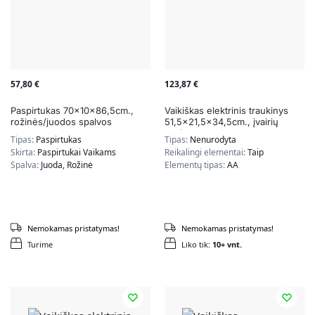
57,80
€
123,87
€
Paspirtukas 70x10x86,5cm.,
Vaikiškas elektrinis traukinys
rožinės/juodos spalvos
51,5×21,5×34,5cm., įvairių
spalvų
Tipas:
Paspirtukas
Tipas:
Nenurodyta
Skirta:
Paspirtukai Vaikams
Reikalingi elementai:
Taip
Spalva:
Juoda, Rožinė
Elementų tipas:
AA
Nemokamas pristatymas!
Nemokamas pristatymas!
Turime
Liko tik:
10+ vnt.