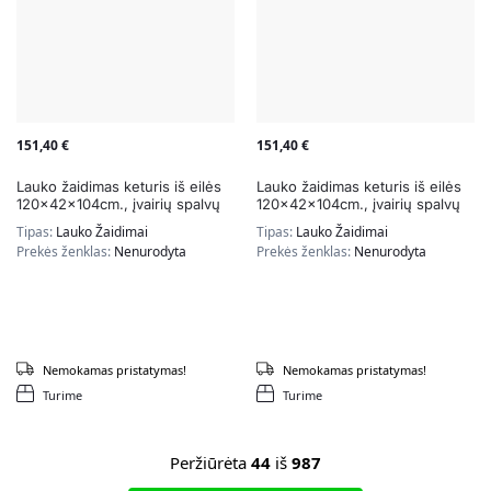
151,40
€
151,40
€
Lauko žaidimas keturis iš eilės
Lauko žaidimas keturis iš eilės
120x42x104cm., įvairių spalvų
120x42x104cm., įvairių spalvų
Tipas:
Lauko Žaidimai
Tipas:
Lauko Žaidimai
Prekės ženklas:
Nenurodyta
Prekės ženklas:
Nenurodyta
Nemokamas pristatymas!
Nemokamas pristatymas!
Turime
Turime
Peržiūrėta
44
iš
987