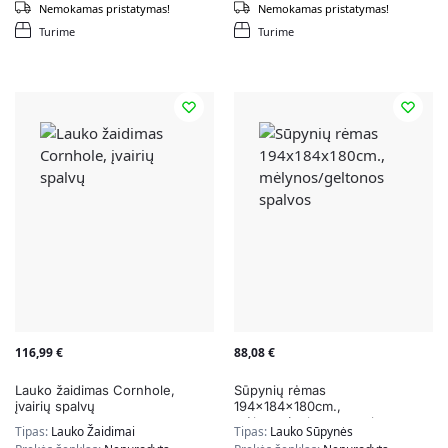
Nemokamas pristatymas!
Nemokamas pristatymas!
Turime
Turime
116,99
€
88,08
€
Lauko žaidimas Cornhole,
Sūpynių rėmas
įvairių spalvų
194x184x180cm.,
mėlynos/geltonos spalvos
Tipas:
Lauko Žaidimai
Tipas:
Lauko Sūpynės