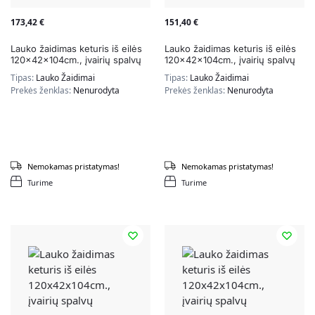
173,42
€
151,40
€
Lauko žaidimas keturis iš eilės
Lauko žaidimas keturis iš eilės
120x42x104cm., įvairių spalvų
120x42x104cm., įvairių spalvų
Tipas:
Lauko Žaidimai
Tipas:
Lauko Žaidimai
Prekės ženklas:
Nenurodyta
Prekės ženklas:
Nenurodyta
Nemokamas pristatymas!
Nemokamas pristatymas!
Turime
Turime