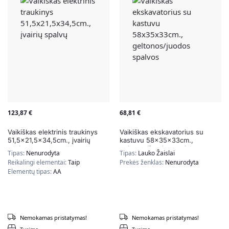
123,87
€
68,81
€
Vaikiškas elektrinis traukinys
Vaikiškas ekskavatorius su
51,5×21,5×34,5cm., įvairių
kastuvu 58x35x33cm.,
spalvų
geltonos/juodos spalvos
Tipas:
Nenurodyta
Tipas:
Lauko Žaislai
Reikalingi elementai:
Taip
Prekės ženklas:
Nenurodyta
Elementų tipas:
AA
Nemokamas pristatymas!
Nemokamas pristatymas!