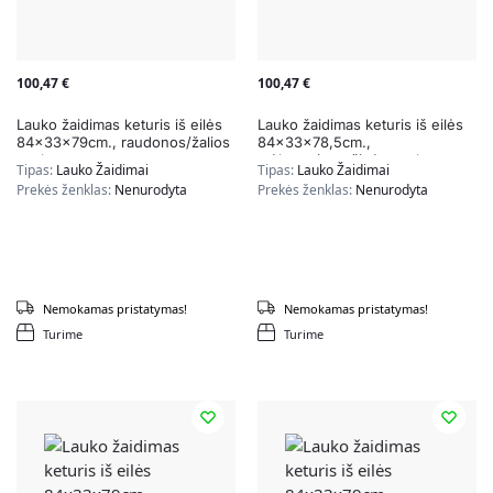
100,47
€
100,47
€
Lauko žaidimas keturis iš eilės
Lauko žaidimas keturis iš eilės
84x33x79cm., raudonos/žalios
84x33x78,5cm.,
spalvos
mėlynos/oranžinės spalvos
Tipas:
Lauko Žaidimai
Tipas:
Lauko Žaidimai
Prekės ženklas:
Nenurodyta
Prekės ženklas:
Nenurodyta
Nemokamas pristatymas!
Nemokamas pristatymas!
Turime
Turime