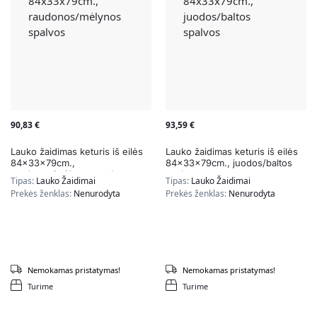
90,83
€
93,59
€
Lauko žaidimas keturis iš eilės
Lauko žaidimas keturis iš eilės
84x33x79cm.,
84x33x79cm., juodos/baltos
raudonos/mėlynos spalvos
spalvos
Tipas:
Lauko Žaidimai
Tipas:
Lauko Žaidimai
Prekės ženklas:
Nenurodyta
Prekės ženklas:
Nenurodyta
Nemokamas pristatymas!
Nemokamas pristatymas!
Turime
Turime