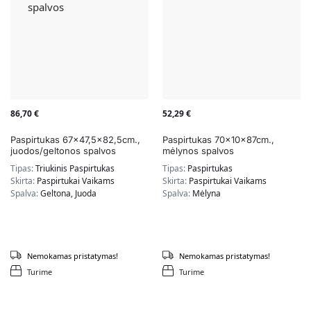
86,70
€
52,29
€
Paspirtukas 67×47,5×82,5cm.,
Paspirtukas 70x10x87cm.,
juodos/geltonos spalvos
mėlynos spalvos
Tipas:
Triukinis Paspirtukas
Tipas:
Paspirtukas
Skirta:
Paspirtukai Vaikams
Skirta:
Paspirtukai Vaikams
Spalva:
Geltona, Juoda
Spalva:
Mėlyna
Nemokamas pristatymas!
Nemokamas pristatymas!
Turime
Turime