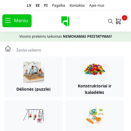
LV
EE
FI
Pagalba
Kontaktai
Apie mus
0
Meniu
Visoms prekėms taikomas
NEMOKAMAS PRISTATYMAS!
Žaislai vaikams
/
Konstruktoriai ir
Dėlionės (puzzle)
kaladėlės