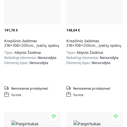
141,76
€
148,64
€
Krepšinio žaidimas
Krepšinio žaidimas
216x108x205cm., įvairių spalvų
216x108x205cm., įvairių spalvų
Tipas:
Aktyvūs Žaidimai
Tipas:
Aktyvūs Žaidimai
Reikalingi elementai:
Nenurodyta
Reikalingi elementai:
Nenurodyta
Elementų tipas:
Nenurodyta
Elementų tipas:
Nenurodyta
Nemokamas pristatymas!
Nemokamas pristatymas!
Turime
Turime