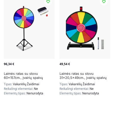
96,34
€
49,54
€
Laimės ratas su stovu
Laimės ratas su stovu
60x157cm., įvairių spalvų
31×20,5x49cm., įvairių spalvų
Tipas:
Vakarėlių Žaidimai
Tipas:
Vakarėlių Žaidimai
Reikalingi elementai:
Ne
Reikalingi elementai:
Ne
Elementų tipas:
Nenurodyta
Elementų tipas:
Nenurodyta