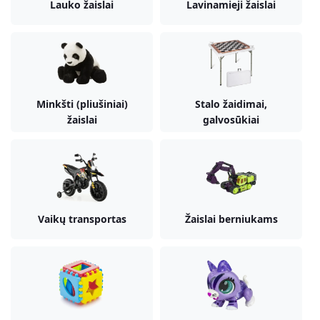
Lauko žaislai
Lavinamieji žaislai
Minkšti (pliušiniai)
Stalo žaidimai,
žaislai
galvosūkiai
Vaikų transportas
Žaislai berniukams