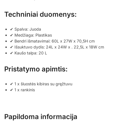
Techniniai duomenys:
✔ Spalva: Juoda
✔ Medžiaga: Plastikas
✔ Bendri išmatavimai: 60L x 27W x 70,5H cm
✔ Išsuktuvo dydis: 24L x 24W x
. 22,5L x 18W cm
✔ Kaušo talpa: 20 L
Pristatymo apimtis:
✔ 1 x šluostės kibiras su gręžtuvu
✔ 1 x rankinis
Papildoma informacija