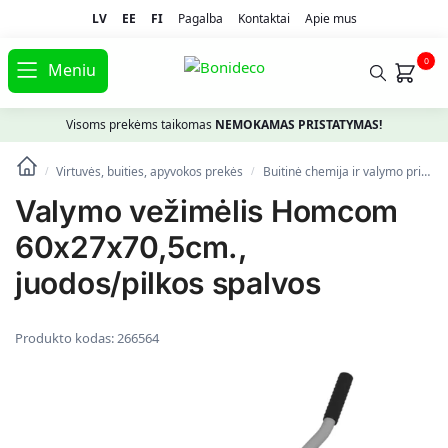
LV
EE
FI
Pagalba
Kontaktai
Apie mus
0
Meniu
Visoms prekėms taikomas
NEMOKAMAS PRISTATYMAS!
Virtuvės, buities, apyvokos prekės
Buitinė chemija ir valymo priemonės
/
/
Valymo vežimėlis Homcom
60x27x70,5cm.,
juodos/pilkos spalvos
Produkto kodas:
266564