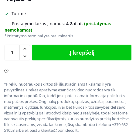
Turime
Pristatymo laikas į namus:
4-8 d. d.
(pristatymas
nemokamas)
*Pristatymo terminai yra preliminarūs.
Į krepšelį
*Prekių nuotraukos skirtos tik iliustraciniams tikslams ir yra
pavyzdinės. Prekės aprašyme esančios video nuorodos yra tik
informacinio pobūdžio, todėl jose pateikiama informacija gali skirtis
nuo pačios prekės. Originalių produktų spalvos, užrašai, parametrai,
matmenys, dydžiai, funkcijos, ir/ar bet kurios kitos savybės dėl savo
vizualinių ypatybių gali atrodyti kitaip negu realybėje, todėl prašome
vadovautis prekių specifikacijomis, kurios nurodytos prekių kortelėse.
Kilus klausimams, visada laukiame Jūsų skambučio telefonu +370 632
51053 arba el. paštu klientai@bonideco.lt.