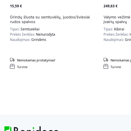
15,59
€
249,63
€
Grindų šluota su semtuvėlių, juodos/šviesiai
Valymo vežimė
rudos spalvos
įvairių spalvų
Tipas:
Semtuvėliai
Tipas:
Kibirai
Prekės ženklas:
Nenurodyta
Prekės ženklas:
Naudojimas:
Grindims
Naudojimas:
Gri
Nemokamas pristatymas!
Nemokamas p
Turime
Turime