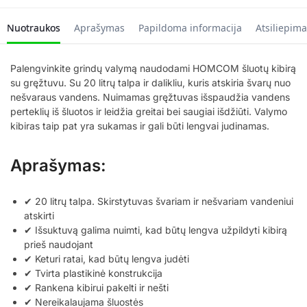
Nuotraukos
Aprašymas
Papildoma informacija
Atsiliepima
Palengvinkite grindų valymą naudodami HOMCOM šluotų kibirą
su gręžtuvu. Su 20 litrų talpa ir dalikliu, kuris atskiria švarų nuo
nešvaraus vandens. Nuimamas gręžtuvas išspaudžia vandens
perteklių iš šluotos ir leidžia greitai bei saugiai išdžiūti. Valymo
kibiras taip pat yra sukamas ir gali būti lengvai judinamas.
Aprašymas:
✔ 20 litrų talpa. Skirstytuvas švariam ir nešvariam vandeniui
atskirti
✔ Išsuktuvą galima nuimti, kad būtų lengva užpildyti kibirą
prieš naudojant
✔ Keturi ratai, kad būtų lengva judėti
✔ Tvirta plastikinė konstrukcija
✔ Rankena kibirui pakelti ir nešti
✔ Nereikalaujama šluostės